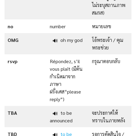
ไม่ระบุสถานภาพ
สมรส)
no
number
หมายเลข
OMG
oh my god
โอ้พระเจ้า / คุณ
🔊
พระช่วย
rsvp
Répondez, s’il
กรุณาตอบกลับ
vous plaît (มีต้น
กำเนิดมาจาก
ภาษา
ฝรั่งเศส“please
reply”)
TBA
to be
จะประกาศให้
🔊
announced
ทราบในภายหลัง
TBD
to be
รอการตัดสินใจ /
🔊