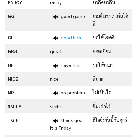
ENJOY
enjoy
เพลิดเพลิน
GG
good game
เกมดีมาก / เล่นได้
🔊
ดี
GL
good luck
ขอให้โชคดี
🔊
GR8
great
ยอดเยี่ยม
HF
have fun
ขอให้สนุก
🔊
NICE
nice
ดีมาก
NP
no problem
ไม่เป็นไร
🔊
SMILE
smile
ยิ้มเข้าไว้
TGIF
thank god
ดีใจจังวันนี้วันศุกร์
🔊
it’s Friday