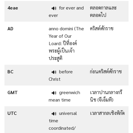
4eae
for ever and
ตลอดกาลและ
🔊
ever
ตลอดไป
AD
anno domini (The
คริสต์ศักราช
Year of Our
Loard: ปีที่องค์
พระผู้เป็นเจ้า
ประสูติ
BC
before
ก่อนคริสต์ศักราช
🔊
Christ
GMT
greenwich
เวลาปานกลางกรี
🔊
mean time
นิช (จีเอ็มที)
UTC
universal
เวลาสากลเชิงพิกัด
🔊
time
coordinated/