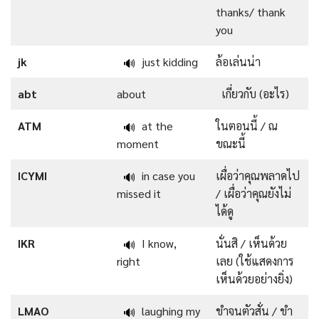
thanks/ thank
you
jk
just kidding
ล้อเล่นน่า
🔊
abt
about
เกี่ยวกับ (อะไร)
ATM
at the
ในตอนนี้ / ณ
🔊
moment
ขณะนี้
ICYMI
in case you
เผื่อว่าคุณพลาดไป
🔊
missed it
/ เผื่อว่าคุณยังไม่
ได้ดู
IKR
I know,
นั่นสิ / เห็นด้วย
🔊
right
เลย (ใช้แสดงการ
เห็นด้วยอย่างยิ่ง)
LMAO
laughing my
ขำจนตัวสั่น / ขำ
🔊