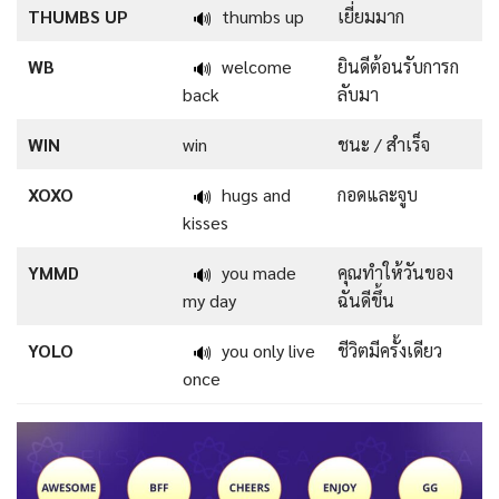
THUMBS UP
thumbs up
เยี่ยมมาก
🔊
WB
welcome
ยินดีต้อนรับการก
🔊
back
ลับมา
WIN
win
ชนะ / สำเร็จ
XOXO
hugs and
กอดและจูบ
🔊
kisses
YMMD
you made
คุณทำให้วันของ
🔊
my day
ฉันดีขึ้น
YOLO
you only live
ชีวิตมีครั้งเดียว
🔊
once