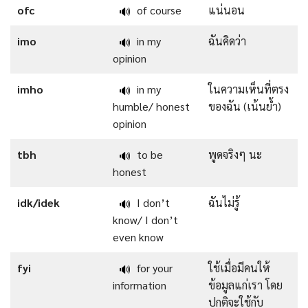
ofc
of course
แน่นอน
🔊
imo
in my
ฉันคิดว่า
🔊
opinion
imho
in my
ในความเห็นที่ตรง
🔊
humble/ honest
ของฉัน (เน้นย้ำ)
opinion
tbh
to be
พูดจริงๆ นะ
🔊
honest
idk/idek
I don’t
ฉันไม่รู้
🔊
know/ I don’t
even know
fyi
for your
ใช้เมื่อมีคนให้
🔊
information
ข้อมูลแก่เรา โดย
ปกติจะใช้กับ