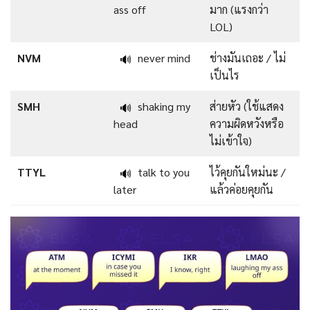
ass off
มาก (แรงกว่า
LOL)
NVM
never mind
ช่างมันเถอะ / ไม่
🔊
เป็นไร
SMH
shaking my
ส่ายหัว (ใช้แสดง
🔊
head
ความผิดหวังหรือ
ไม่เข้าใจ)
TTYL
talk to you
ไว้คุยกันใหม่นะ /
🔊
later
แล้วค่อยคุยกัน