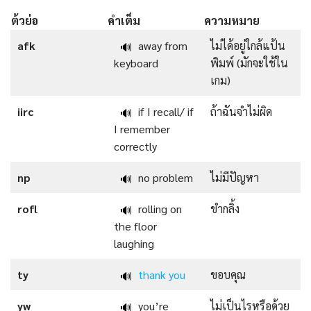
ต้วย่อ
คำเต็ม
ความหมาย
afk
away from
ไม่ได้อยู่ใกล้แป้น
🔊
keyboard
พิมพ์ (มักจะใช้ใน
เกม)
iirc
if I recall/ if
ถ้าฉันจำไม่ผิด
🔊
I remember
correctly
np
no problem
ไม่มีปัญหา
🔊
rofl
rolling on
ขำกลิ้ง
🔊
the floor
laughing
ty
thank you
ขอบคุณ
🔊
yw
you’re
ไม่เป็นไรหรือด้วย
🔊