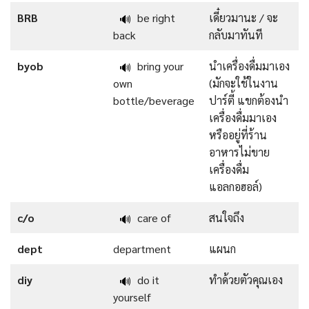
BRB
be right
เดี๋ยวมานะ / จะ
🔊
back
กลับมาทันที
byob
bring your
นำเครื่องดื่มมาเอง
🔊
own
(มักจะใช้ในงาน
bottle/beverage
ปาร์ตี้ แขกต้องนำ
เครื่องดื่มมาเอง
หรืออยู่ที่ร้าน
อาหารไม่ขาย
เครื่องดื่ม
แอลกอฮอล์)
c/o
care of
สนใจถึง
🔊
dept
department
แผนก
diy
do it
ทำด้วยตัวคุณเอง
🔊
yourself