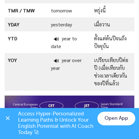
TMR / TMW
tomorrow
พรุ่งนี้
YDAY
yesterday
เมื่อวาน
YTD
year to
ตั้งแต่ต้นปีจนถึง
🔊
date
ปัจจุบัน
YOY
year over
เปรียบเทียบปีต่อ
🔊
year
ปี (เมื่อเทียบกับ
ช่วงเวลาเดียวกัน
ของปีที่แล้ว)
Access Hyper-Personalized 
Open App
Learning Paths & Unlock Your 
Chat on LINE
English Potential with AI Coach 
Today 🚀