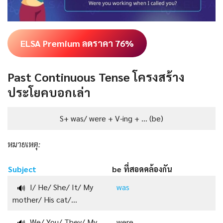
ELSA Premium ลดราคา 76%
Past Continuous Tense โครงสร้าง
ประโยค
บอกเล่า
S+ was/ were + V-ing + … (be)
หมายเหตุ:
Subject
be ที่สอดคล้องกัน
I/ He/ She/ It/ My
was
🔊
mother/ His cat/…
We/ You/ They/ My
were
🔊