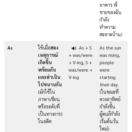
อาหาร พี่
ชายของฉัน
กำลัง
ทำความ
สะอาดบ้าน)
As
ใช้เมื่อ
สอง
As + S
As the sun
🔊
เหตุการณ์
+ was/were
was rising,
เกิดขึ้น
+ V-ing, S +
people
พร้อมกัน
was/were +
were
และดำเนิน
V-ing
starting
ไปขนานกัน
their day.
(มักใช้ใน
(ในขณะที่
ภาษาเขียน
ดวงอาทิตย์
หรือระดับที่
กำลังขึ้น
เป็นทางการ)
ผู้คนก็กำลัง
ในอดีต
เริ่มต้นวัน
ใหม่)