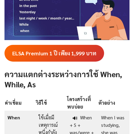
ELSA Premium 1 ปี เพียง 1,999
บาท
ความแตกต่างระหว่างการใช้ When,
While, As
โครงสร้างที่
คำเชื่อม
วิธีใช้
ตัวอย่าง
พบบ่อย
When
ใช้เมื่อมี
When
When I was
🔊
เหตุการณ์
+ S +
studying,
หนึ่งกำลัง
was/were +
she was