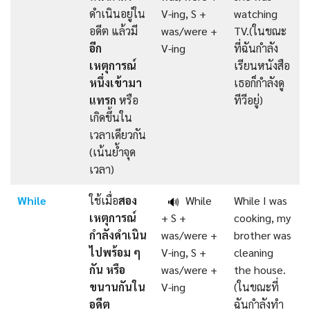
ดำเนินอยู่ใน
V-ing, S +
watching
อดีต แล้วมี
was/were +
TV.(ในขณะ
อีก
V-ing
ที่ฉันกำลัง
เหตุการณ์
เรียนหนังสือ
หนึ่งเข้ามา
เธอก็กำลังดู
แทรก
หรือ
ทีวีอยู่)
เกิดขึ้นใน
เวลาเดียวกัน
(เน้นย้ำจุด
เวลา)
While
ใช้เมื่อ
สอง
While
While I was
🔊
เหตุการณ์
+ S +
cooking, my
กำลังดำเนิน
was/were +
brother was
ไปพร้อม ๆ
V-ing, S +
cleaning
กัน หรือ
was/were +
the house.
ขนานกันใน
V-ing
(ในขณะที่
อดีต
ฉันกำลังทำ