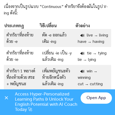
เนื่องจากเป็นรูปแบบ “Continuous” คำกริยาจึงต้องผันในรูป V-
ing ดังนี้:
ประเภทกฎ
วิธีเปลี่ยน
ตัวอย่าง
คำกริยาที่ลงท้าย
ตัด -e ออกแล้ว
live → living
🔊
ด้วย -e
เติม -ing
have → having
คำกริยาที่ลงท้าย
เปลี่ยน -ie เป็น -y
tie → tying
🔊
ด้วย -ie
แล้วเติม -ing
lie → lying
คำกริยา 1 พยางค์
เพิ่มพยัญชนะตัว
win →
🔊
ที่ลงท้ายด้วย สระ
ท้ายอีกหนึ่งตัว
winning
+ พยัญชนะ
แล้วเติม -ing
cut → cutting
Access Hyper-Personalized 
Open App
Learning Paths & Unlock Your 
Chat on LINE
English Potential with AI Coach 
Today 🚀