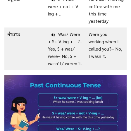
were + not + V-
coffee with me
ing + …
this
time
yesterday
คำถาม
Was/ Were
Were you
🔊
+ S+ V-ing + …?–
working when I
Yes, S + was/
called you?– No,
were– No, S +
I wasn’t.
wasn’t/ weren’t.