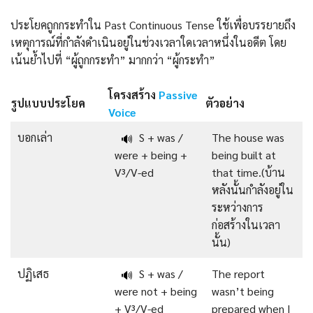
ประโยคถูกกระทำใน Past Continuous Tense ใช้เพื่อบรรยายถึง
เหตุการณ์ที่กำลังดำเนินอยู่ในช่วงเวลาใดเวลาหนึ่งในอดีต โดย
เน้นย้ำไปที่ “ผู้ถูกกระทำ” มากกว่า “ผู้กระทำ”
โครงสร้าง
Passive
รูปแบบประโยค
ตัวอย่าง
Voice
บอกเล่า
S + was /
The house was
🔊
were + being +
being built at
V³/V-ed
that time.(บ้าน
หลังนั้นกำลังอยู่ใน
ระหว่างการ
ก่อสร้างในเวลา
นั้น)
ปฏิเสธ
S + was /
The report
🔊
were not + being
wasn’t being
+ V³/V-ed
prepared when I