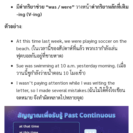
มี
คำกริยาช่วย “was / were”
วางหน้า
คำกริยาหลักที่เติม
-ing (V-ing)
ตัวอย่าง
:
At this time last week, we were playing soccer on the
beach. (ในเวลานี้ของสัปดาห์ที่แล้ว พวกเรากำลังเล่น
ฟุตบอลกันอยู่ที่ชายหาด)
Sue was swimming at 10 a.m. yesterday morning. (เมื่อ
วานนี้ซูกำลังว่ายน้ำตอน 10 โมงเช้า)
I wasn’t paying attention while I was writing the
letter, so I made several mistakes.(ฉันไม่ได้ตั้งใจเขียน
จดหมาย จึงทำผิดพลาดไปหลายจุด)