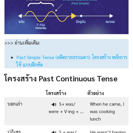
>>> อ่านเพิ่มเติม:
Past Simple Tense (อดีตกาลธรรมดา): โครงสร้าง หลักการ
ใช้ แบบฝึกหัด
โครงสร้าง Past Continuous Tense
โครงสร้าง
ตัวอย่าง
บอกเล่า
S+ was/
When he came, I
🔊
were + V-ing + …
was cooking
lunch
ปฏิเสธ
S + was/
He wasn’t having
🔊