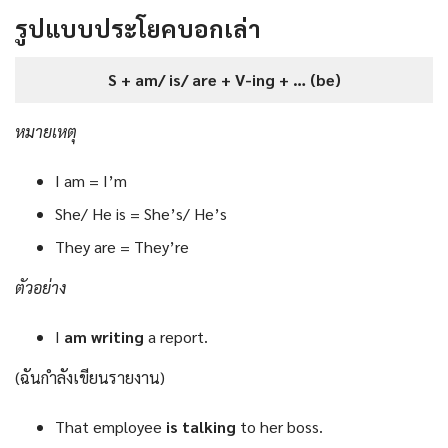
รูปแบบประโยคบอกเล่า
S + am/ is/ are + V-ing + … (be)
หมายเหตุ
I am = I’m
She/ He is = She’s/ He’s
They are = They’re
ตัวอย่าง
I
am writing
a report.
(ฉันกำลังเขียนรายงาน)
That employee
is talking
to her boss.