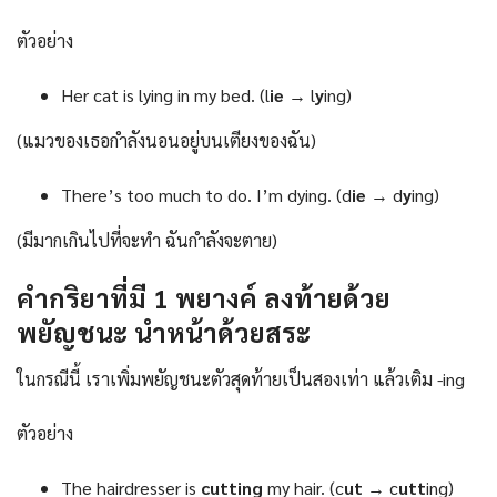
ตัวอย่าง
Her cat is lying in my bed. (l
ie
→ l
y
ing)
(แมวของเธอกำลังนอนอยู่บนเตียงของฉัน)
There’s too much to do. I’m dying. (d
ie
→ d
y
ing)
(มีมากเกินไปที่จะทำ ฉันกำลังจะตาย)
คำกริยาที่มี 1 พยางค์ ลงท้ายด้วย
พยัญชนะ นำหน้าด้วยสระ
ในกรณีนี้ เราเพิ่มพยัญชนะตัวสุดท้ายเป็นสองเท่า แล้วเติม -ing
ตัวอย่าง
The hairdresser is
cutting
my hair. (c
ut
→ c
utt
ing)