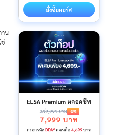
สั่งซื้อคอร์ส
สถาน
ช่
ELSA Premium ตลอดชีพ
แค่
9,999 บาท
-0%
7,999 บาท
กรอกรหัส
DDAY
ลดเหลือ
4,699
บาท