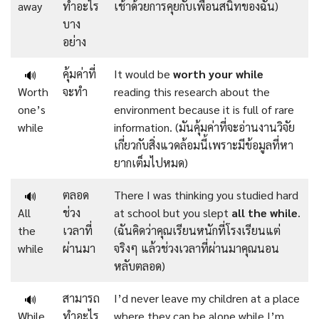
away
ทำอะไร
เช้าด้วยการคุยกับเพื่อนสนิทของฉัน)
บาง
อย่าง
คุ้มค่าที่
It would be
worth your while
🔊
Worth
จะทำ
reading this research about the
one’s
environment because it is full of rare
while
information. (มันคุ้มค่าที่จะอ่านงานวิจัย
เกี่ยวกับสิ่งแวดล้อมนี้เพราะมีข้อมูลที่หา
ยากเต็มไปหมด)
ตลอด
There I was thinking you studied hard
🔊
All
ช่วง
at school but you slept
all the while
.
the
เวลาที่
(ฉันคิดว่าคุณเรียนหนักที่โรงเรียนแต่
while
ผ่านมา
จริงๆ แล้วช่วงเวลาที่ผ่านมาคุณนอน
หลับตลอด)
สามารถ
I’d never leave my children at a place
🔊
While
ทำอะไร
where they can be alone while I’m