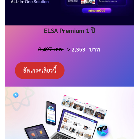
ELSA
Premium 1 ปี
8,497 บาท
->
2,353
บาท
อัพเกรดเดี๋ยวนี้