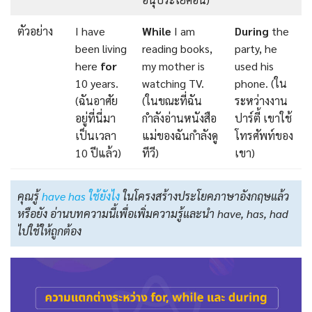
ตัวอย่าง
I have
While
I am
During
the
been living
reading books,
party, he
here
for
my mother is
used his
10 years.
watching TV.
phone. (ใน
(ฉันอาศัย
(ในขณะที่ฉัน
ระหว่างงาน
อยู่ที่นี่มา
กำลังอ่านหนังสือ
ปาร์ตี้ เขาใช้
เป็นเวลา
แม่ของฉันกำลังดู
โทรศัพท์ของ
10 ปีแล้ว)
ทีวี)
เขา)
คุณรู้
have has ใช้ยังไง
ในโครงสร้างประโยคภาษาอังกฤษแล้ว
หรือยัง อ่านบทความนี้เพื่อเพิ่มความรู้และนำ have, has, had
ไปใช้ให้ถูกต้อง