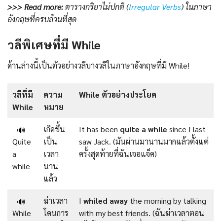
>>> Read more:
ตารางกริยาไม่ปกติ (
Irregular Verbs
) ในภาษา
อังกฤษที่ครบถ้วนที่สุด
วลีพิเศษที่มี While
ด้านล่างนี้เป็นตัวอย่างวลีบางวลีในภาษาอังกฤษที่มี While!
วลีที่มี
ความ
While ตัวอย่างประโยค
While
หมาย
เกิดขึ้น
It has been
quite a while
since I last
🔊
Quite
เป็น
saw Jack. (มันผ่านมานานมากแล้วตั้งแต่
a
เวลา
ครั้งสุดท้ายที่ฉันเจอแจ็ค)
while
นาน
แล้ว
ฆ่าเวลา
I
whiled away
the morning by talking
🔊
While
โดนการ
with my best friends. (ฉันฆ่าเวลาตอน