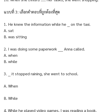
แบบที่ 3: เลือกคำตอบที่ถูกต้องที่สุด
1. He knew the information while he __ on the taxi.
A. sat
B. was sitting
2. I was doing some paperwork ____ Anna called.
A. when
B. while
3. __ it stopped raining, she went to school.
A. When
B. While
4. While he played video games, I was reading a book.