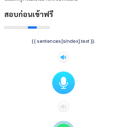
สอบก่อนเข้าฟรี
{{ sentences[sIndex].text }}.