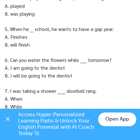
A. played
B. was playing
5. When he __ school, he wants to have a gap year.
A. Finishes
B. will finish
6. Can you water the flowers while ____ tomorrow?
A. I am going to the dentist
B. I will be going to the dentist
7. I was taking a shower _____ doorbell rang.
A. When
B. While
Access Hyper-Personalized 
Open App
Learning Paths & Unlock Your 
8. _____ I was living in Tokyo, there was a big earthquake.
Chat on LINE
English Potential with AI Coach 
A. While
Today 🚀
B. When