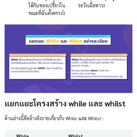
ได้กินของเปรี้ยวใน
ระวังเมื่อหาว)
ขณะที่ฉันตั้งครรภ์)
แยกแยะโครงสร้าง while และ whilst
ด้านล่างนี้คืออ้างอิงรายเกี่ยวกับ While และ Whilst :
While
Whilst