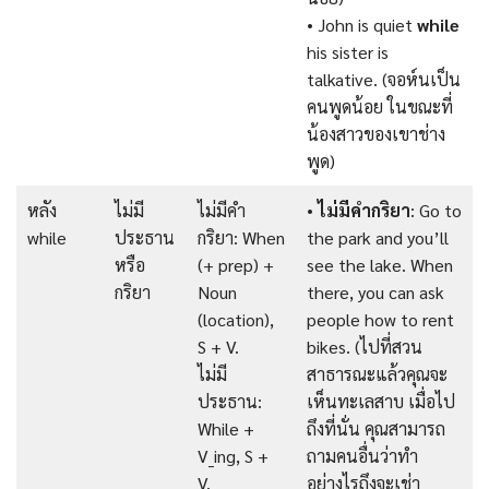
• John is quiet
while
his sister is
talkative. (จอห์นเป็น
คนพูดน้อย ในขณะที่
น้องสาวของเขาช่าง
พูด)
หลัง
ไม่มี
ไม่มีคำ
•
ไม่มีคำกริยา
: Go to
while
ประธาน
กริยา: When
the park and you’ll
หรือ
(+ prep) +
see the lake. When
กริยา
Noun
there, you can ask
(location),
people how to rent
S + V.
bikes. (ไปที่สวน
ไม่มี
สาธารณะแล้วคุณจะ
ประธาน:
เห็นทะเลสาบ เมื่อไป
While +
ถึงที่นั่น คุณสามารถ
V_ing, S +
ถามคนอื่นว่าทำ
V.
อย่างไรถึงจะเช่า