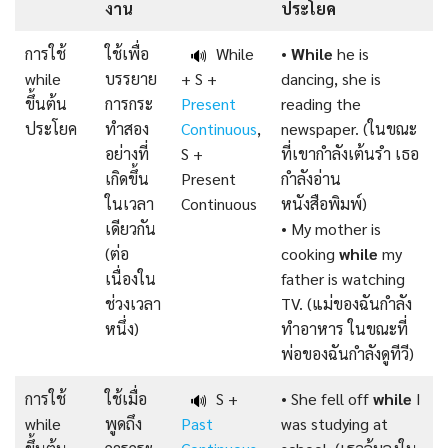
งาน
ประโยค
การใช้
ใช้เพื่อ
While
•
While
he is
🔊
while
บรรยาย
+ S +
dancing, she is
ขึ้นต้น
การกระ
Present
reading the
ประโยค
ทำสอง
Continuous
,
newspaper. (ในขณะ
อย่างที่
S +
ที่เขากำลังเต้นรำ เธอ
เกิดขึ้น
Present
กำลังอ่าน
ในเวลา
Continuous
หนังสือพิมพ์)
เดียวกัน
• My mother is
(ต่อ
cooking
while
my
เนื่องใน
father is watching
ช่วงเวลา
TV. (แม่ของฉันกำลัง
หนึ่ง)
ทำอาหาร ในขณะที่
พ่อของฉันกำลังดูทีวี)
การใช้
ใช้เมื่อ
S +
• She fell off
while
I
🔊
while
พูดถึง
Past
was studying at