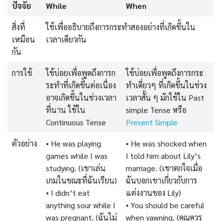
ปัจจัย
While
When
สิ่งที่
ใช้เพื่ออธิบายถึงการกระทำสองอย่างที่เกิดขึ้นใน
เหมือน
เวลาเดียวกัน
กัน
การใช้
ใช้บ่อยเพื่อพูดถึงการก
ใช้บ่อยเพื่อพูดถึงการกระ
ระทำที่เกิดขึ้นต่อเนื่อง
ทำเดี่ยวๆ ที่เกิดขึ้นในช่วง
อาจเกิดขึ้นในช่วงเวลา
เวลาสั้น ๆ มักใช้ใน Past
ที่นาน ใช้ใน
simple Tense หรือ
Continuous Tense
Present Simple
ตัวอย่าง
• He was playing
• He was shocked when
games while I was
I told him about Lily’s
studying. (เขาเล่น
marriage. (เขาตกใจเมื่อ
เกมในขณะที่ฉันเรียน)
ฉันบอกเขาเกี่ยวกับการ
• I didn’t eat
แต่งงานของ Lily)
anything sour while I
• You should be careful
was pregnant. (ฉันไม่
when yawning. (คุณควร