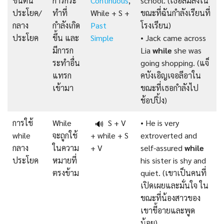
ขึ้นต้น
การกระ
Continuous
,
school. (เธอล้มลงใน
ประโยค/
ทำที่
While + S +
ขณะที่ฉันกำลังเรียนที่
กลาง
กำลังเกิด
Past
โรงเรียน)
ประโยค
ขึ้น และ
Simple
• Jack came across
มีการก
Lia
while
she was
ระทำอื่น
going shopping. (แจ็
แทรก
คบังเอิญเจอลีอาใน
เข้ามา
ขณะที่เธอกำลังไป
ช้อปปิ้ง)
การใช้
While
S + V
• He is very
🔊
while
จะถูกใช้
+ while + S
extroverted and
กลาง
ในความ
+ V
self-assured
while
ประโยค
หมายที่
his sister is shy and
ตรงข้าม
quiet. (เขาเป็นคนที่
เปิดเผยและมั่นใจ ใน
ขณะที่น้องสาวของ
เขาขี้อายและพูด
น้อย)