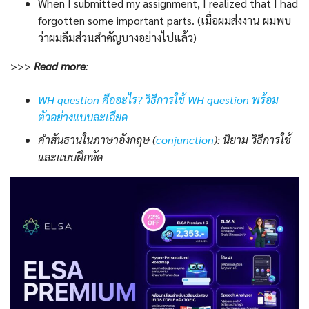
When I submitted my assignment, I realized that I had
forgotten some important parts. (เมื่อผมส่งงาน ผมพบ
ว่าผมลืมส่วนสำคัญบางอย่างไปแล้ว)
>>>
Read more
:
WH question คืออะไร? วิธีการใช้ WH question พร้อม
ตัวอย่างแบบละเอียด
คำสันธานในภาษาอังกฤษ (
conjunction
): นิยาม วิธีการใช้
และแบบฝึกหัด