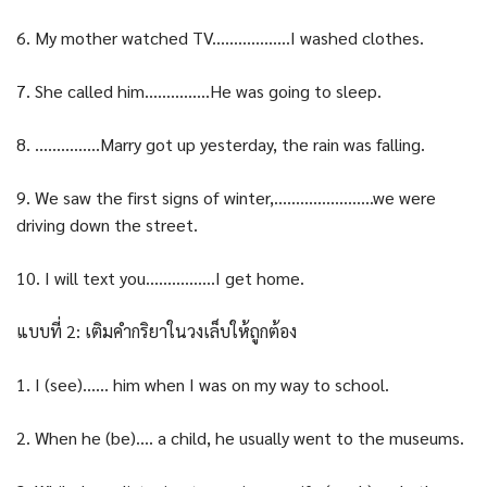
6. My mother watched TV………………I washed clothes.
7. She called him……………He was going to sleep.
8. ……………Marry got up yesterday, the rain was falling.
9. We saw the first signs of winter,…………………..we were
driving down the street.
10. I will text you…………….I get home.
แบบที่ 2: เติมคำกริยาในวงเล็บให้ถูกต้อง
1. I (see)…… him when I was on my way to school.
2. When he (be)…. a child, he usually went to the museums.