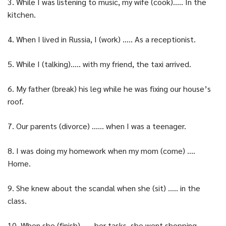
3. While I was listening to music, my wife (cook)….. In the
kitchen.
4. When I lived in Russia, I (work) ….. As a receptionist.
5. While I (talking)….. with my friend, the taxi arrived.
6. My father (break) his leg while he was fixing our house’s
roof.
7. Our parents (divorce) …… when I was a teenager.
8. I was doing my homework when my mom (come) ….
Home.
9. She knew about the scandal when she (sit) ….. in the
class.
10. When she (finish) ….. her tasks, she went shopping.