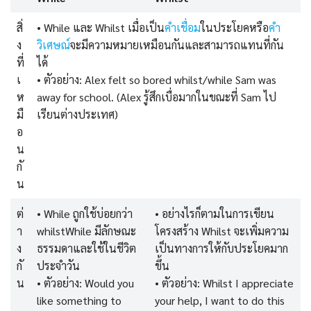
สิ่
• While และ Whilst เมื่อเป็น
คำเชื่อม
ในประโยคหรือ
คำ
ง
วิเศษณ์
จะมีความหมายเหมือนกันและสามารถแทนที่กัน
ที่
ได้
เ
• ตัวอย่าง: Alex felt so bored whilst/while Sam was
ห
away for school. (Alex รู้สึกเบื่อมากในขณะที่ Sam ไป
มื
เรียนต่างประเทศ)
อ
น
กั
น
ต่
• While ถูกใช้บ่อยกว่า
• อย่างไรก็ตามในการเขียน
า
whilstWhile มีลักษณะ
โครงสร้าง Whilst จะเพิ่มความ
ง
ธรรมดาและใช้ในชีวิต
เป็นทางการให้กับประโยคมาก
กั
ประจำวัน
ขึ้น
น
• ตัวอย่าง: Would you
• ตัวอย่าง: Whilst I appreciate
like something to
your help, I want to do this