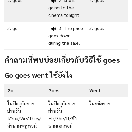
2. goes
2. She is
2. goes
🔊
going to the
cinema tonight.
3. go
3. The price
3. goes
🔊
goes down
during the sale.
คำถามที่พบบ่อยเกี่ยวกับวิธีใช้ goes
Go goes went ใช้ยังไง
Go
Goes
Went
ในปัจจุบันกาล
ในปัจจุบันกาล
ในอดีตกาล
สำหรับ
สำหรับ
I/You/We/They/
He/She/It/คำ
คำนามพหูพจน์
นามเอกพจน์