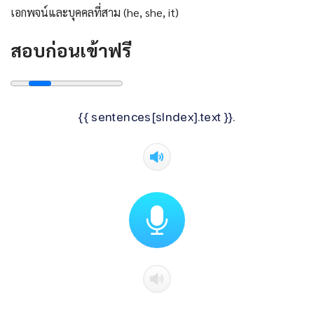
เอกพจน์และบุคคลที่สาม (he, she, it)
สอบก่อนเข้าฟรี
{{ sentences[sIndex].text }}.