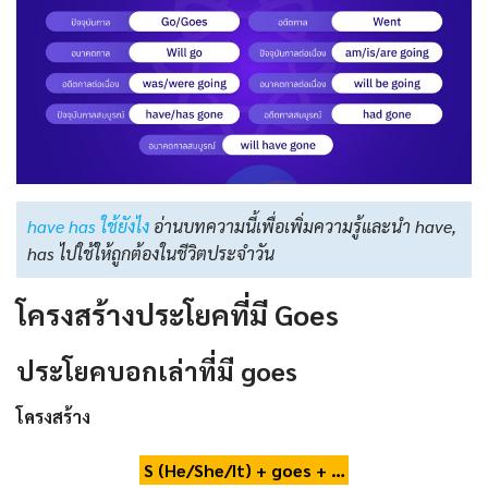
have has ใช้ยังไง
อ่านบทความนี้เพื่อเพิ่มความรู้และนำ have,
has ไปใช้ให้ถูกต้องในชีวิตประจำวัน
โครงสร้างประโยคที่มี Goes
ประโยคบอกเล่าที่มี goes
โครงสร้าง
S (He/She/It) + goes + …