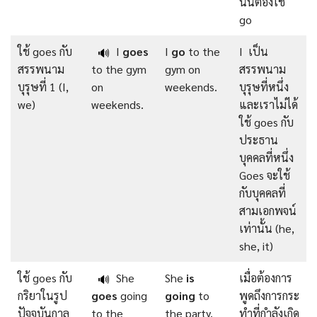
นั้นต้องใช้
go
ใช้ goes กับ
I
goes
I
go
to the
I เป็น
🔊
สรรพนาม
to the gym
gym on
สรรพนาม
บุรุษที่ 1 (I,
on
weekends.
บุรุษที่หนึ่ง
we)
weekends.
และเราไม่ได้
ใช้ goes กับ
ประธาน
บุคคลที่หนึ่ง
Goes จะใช้
กับบุคคลที่
สามเอกพจน์
เท่านั้น (he,
she, it)
ใช้ goes กับ
She
She
is
เมื่อต้องการ
🔊
กริยาในรูป
goes
going
going
to
พูดถึงการกระ
ปัจจุบันกาล
to the
the party.
ทำที่กำลังเกิด