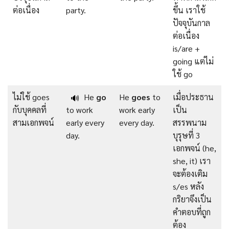
ต่อเนื่อง
party.
ขึ้น เราใช้
ปัจจุบันกาล
ต่อเนื่อง
is/are +
going แต่ไม่
ใช้ go
ไม่ใช้ goes
He
go
He
goes
to
เมื่อประธาน
🔊
กับบุคคลที่
to work
work early
เป็น
สามเอกพจน์
early every
every day.
สรรพนาม
day.
บุรุษที่ 3
เอกพจน์ (he,
she, it) เรา
จะต้องเติม
s/es หลัง
กริยาจึงเป็น
คำตอบที่ถูก
ต้อง