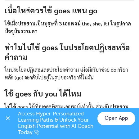
เมื่อไหร่ควรใช้ goes แทน go
ใช้เมื่อ
ประธานเป็นบุรุษที่ 3 เอกพจน์ (he, she, it) ในรูปกาล
ปัจจุบันธรรมดา
ทำไมไม่ใช้ goes ในประโยคปฏิเสธหรือ
คำถาม
ในประโยคปฏิเสธและประโยคคำถาม เมื่อมีกริยาช่วย do กริยา
หลัก (go) จะกลับไปอยู่ในรูปของกริยาที่ไม่ผัน
ใช้ goes กับ you ได้ไหม
ไม่ได้
goes
ใช้กับบุคคลที่สามเอกพจน์เท่านั้น ส่วน
กับประธาน
Access Hyper-Personalized 
You เราจะใช้ go
Open App
Learning Paths & Unlock Your 
Chat on LINE
English Potential with AI Coach 
จำเป็นต้องเติม s หลัง GO ไหม
Today 🚀