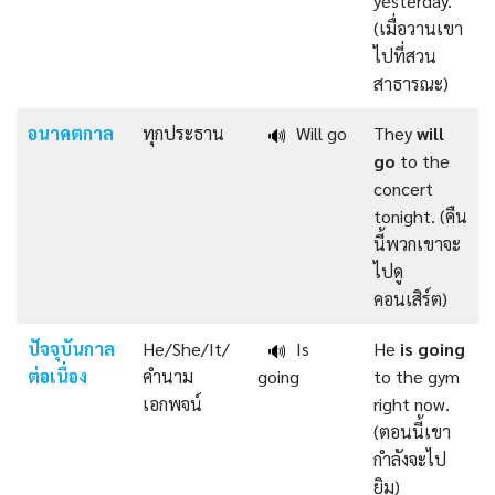
yesterday.
(เมื่อวานเขา
ไปที่สวน
สาธารณะ)
อนาคตกาล
ทุกประธาน
Will go
They
will
🔊
go
to the
concert
tonight. (คืน
นี้พวกเขาจะ
ไปดู
คอนเสิร์ต)
ปัจจุบันกาล
He/She/It/
Is
He
is going
🔊
ต่อเนื่อง
คำนาม
going
to the gym
เอกพจน์
right now.
(ตอนนี้เขา
กำลังจะไป
ยิม)