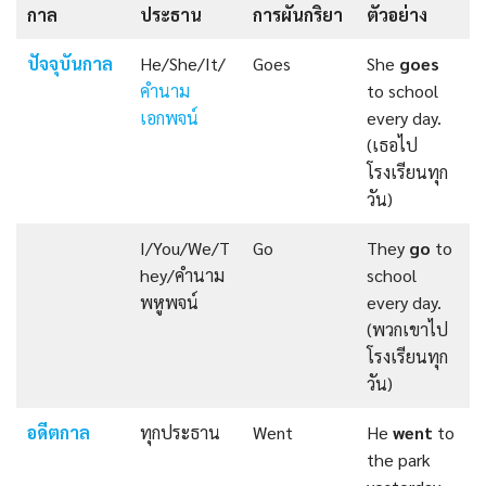
กาล
ประธาน
การผันกริยา
ตัวอย่าง
ปัจจุบันกาล
He/She/It/
Goes
She
goes
คำนาม
to school
เอกพจน์
every day.
(เธอไป
โรงเรียนทุก
วัน)
I/You/We/T
Go
They
go
to
hey/คำนาม
school
พหูพจน์
every day.
(พวกเขาไป
โรงเรียนทุก
วัน)
อดีตกาล
ทุกประธาน
Went
He
went
to
the park