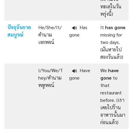
ทะเลในวัน
พรุ่งนี้)
ปัจจุบันกาล
He/She/It/
Has
It
has gone
🔊
สมบูรณ์
คำนาม
gone
missing for
เอกพจน์
two days.
(มันหายไป
สองวันแล้ว)
I/You/We/T
Have
We
have
🔊
hey/คำนาม
gone
gone
to
พหูพจน์
that
restaurant
before. (เรา
เคยไปร้าน
อาหารนั้นมา
ก่อนแล้ว)