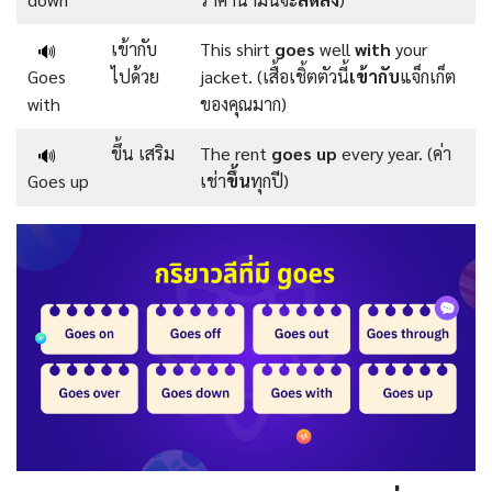
เข้ากับ
This shirt
goes
well
with
your
🔊
Goes
ไปด้วย
jacket. (เสื้อเชิ้ตตัวนี้
เข้ากับ
แจ็กเก็ต
with
ของคุณมาก)
ขึ้น เสริม
The rent
goes up
every year. (ค่า
🔊
Goes up
เช่า
ขึ้น
ทุกปี)