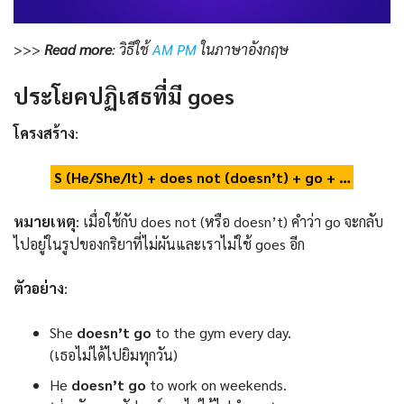
>>>
Read more
:
วิธีใช้
AM PM
ในภาษาอังกฤษ
ประโยคปฏิเสธที่มี goes
โครงสร้าง
:
S (He/She/It) + does not (doesn’t) + go + …
หมายเหตุ
: เมื่อใช้กับ does not (หรือ doesn’t) คำว่า go จะกลับ
ไปอยู่ในรูปของกริยาที่ไม่ผันและเราไม่ใช้ goes อีก
ตัวอย่าง
:
She
doesn’t go
to the gym every day.
(เธอไม่ได้ไปยิมทุกวัน)
He
doesn’t go
to work on weekends.