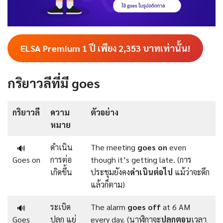
ELSA Premium 1 ปี เพียง
2,353
บาทเท่านั้น!
กริยาวลีที่มี goes
กริยาวลี
ความ
ตัวอย่าง
หมาย
ดำเนิน
The meeting
goes
on
even
🔊
Goes on
การต่อ
though it’s getting late. (การ
เกิดขึ้น
ประชุมยังคง
ดำเนินต่อไป
แม้ว่าจะดึก
แล้วก็ตาม)
ระเบิด
The alarm
goes off
at 6 AM
🔊
Goes
ปลุก แย่
every day. (นาฬิกาจะ
ปลุกตอน
เวลา