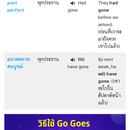
past
ทุกประธาน
Had
They
had
🔊
perfect
gone
gone
before we
arrived.
(ก่อนที่เราจะ
มาถึงพวก
เขาไปแล้ว)
อนาคตกาล
ทุกประธาน
Will
By next
🔊
สมบูรณ์
have gone
week, he
will have
gone
. (เขา
จะไปใน
สัปดาห์หน้า
แล้ว)