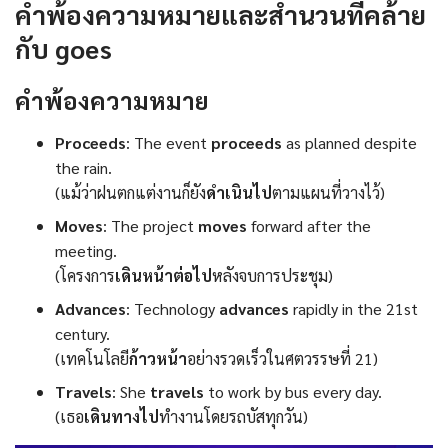
คำพ้องความหมายและสำนวนที่คล้าย
กับ goes
คำพ้องความหมาย
Proceeds
: The event
proceeds
as planned despite
the rain.
(แม้ว่าฝนตกแต่งานก็ยัง
ดำเนินไป
ตามแผนที่วางไว้)
Moves
: The project
moves
forward after the
meeting.
(โครงการ
เดินหน้าต่อไป
หลังจบการประชุม)
Advances
: Technology
advances
rapidly in the 21st
century.
(เทคโนโลยี
ก้าวหน้า
อย่างรวดเร็วในศตวรรษที่ 21)
Travels
: She
travels
to work by bus every day.
(เธอ
เดินทางไป
ทำงานโดยรถบัสทุกวัน)