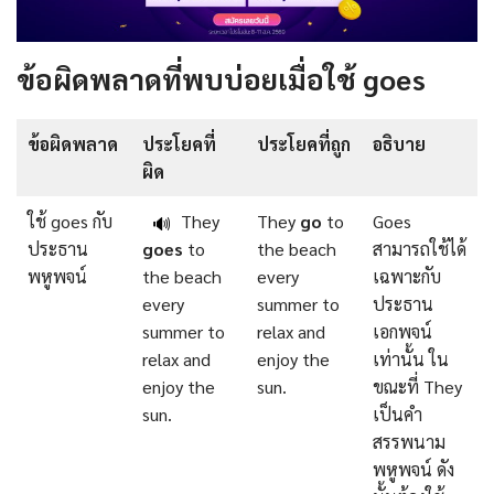
ข้อผิดพลาดที่พบบ่อยเมื่อใช้ goes
ข้อผิดพลาด
ประโยคที่
ประโยคที่ถูก
อธิบาย
ผิด
ใช้ goes กับ
They
They
go
to
Goes
🔊
ประธาน
goes
to
the beach
สามารถใช้ได้
พหูพจน์
the beach
every
เฉพาะกับ
every
summer to
ประธาน
summer to
relax and
เอกพจน์
relax and
enjoy the
เท่านั้น ใน
enjoy the
sun.
ขณะที่ They
sun.
เป็นคำ
สรรพนาม
พหูพจน์ ดัง