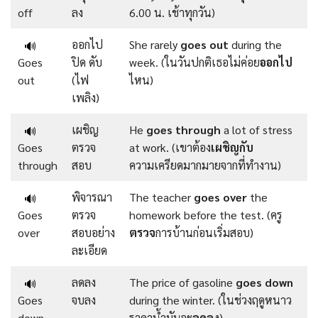
off
ลง
6.00 น. เช้าทุกวัน)
ออกไป
She rarely
goes out
during the
🔊
Goes
ปิด ดับ
week. (ในวันปกติเธอไม่ค่อย
ออกไป
out
(ไฟ
ไหน)
เพลิง)
เผชิญ
He
goes through
a lot of stress
🔊
Goes
ตรวจ
at work. (เขาต้อง
เผชิญกับ
through
สอบ
ความเครียดมากมายจากที่ทำงาน)
พิจารณา
The teacher
goes over
the
🔊
Goes
ตรวจ
homework before the test. (ครู
over
สอบอย่าง
ตรวจ
การบ้านก่อนเริ่มสอบ)
ละเอียด
ลดลง
The price of gasoline
goes down
🔊
Goes
จบลง
during the winter. (ในช่วงฤดูหนาว
down
ราคาน้ำมันจะ
ลดลง
)