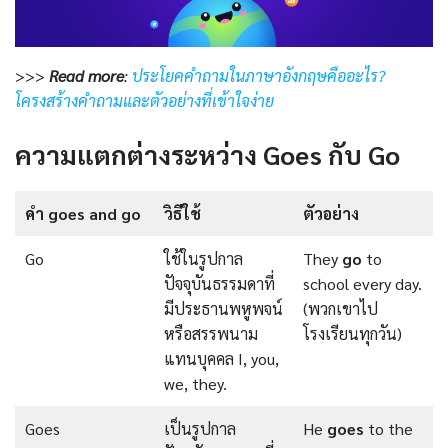
>>>
Read more
:
ประโยคคำถามในภาษาอังกฤษคืออะไร?
โครงสร้างคำถามและตัวอย่างที่เข้าใจง่าย
ความแตกต่างระหว่าง Goes กับ Go
คํา
goes and go
วิธีใช้
ตัวอย่าง
Go
ใช้ในรูปกาล
They
go
to
ปัจจุบันธรรมดาที่
school every day.
มีประธานพหูพจน์
(พวกเขาไป
หรือสรรพนาม
โรงเรียนทุกวัน)
แทนบุคคล I, you,
we, they.
Goes
เป็นรูปกาล
He
goes
to the