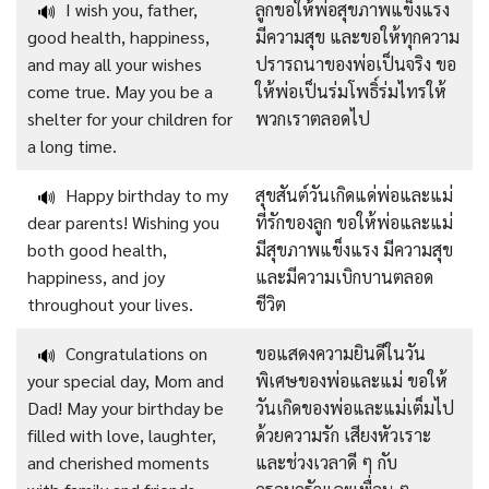
I wish you, father,
ลูกขอให้พ่อสุขภาพแข็งแรง
🔊
good health, happiness,
มีความสุข และขอให้ทุกความ
and may all your wishes
ปรารถนาของพ่อเป็นจริง ขอ
come true. May you be a
ให้พ่อเป็นร่มโพธิ์ร่มไทรให้
shelter for your children for
พวกเราตลอดไป
a long time.
Happy birthday to my
สุขสันต์วันเกิดแด่พ่อและแม่
🔊
dear parents! Wishing you
ที่รักของลูก
ขอให้พ่อและแม่
both good health,
มีสุขภาพแข็งแรง มีความสุข
happiness, and joy
และมีความเบิกบานตลอด
throughout your lives.
ชีวิต
Congratulations on
ขอแสดงความยินดีในวัน
🔊
your special day, Mom and
พิเศษของพ่อและแม่
ขอให้
Dad! May your birthday be
วันเกิดของพ่อและแม่เต็มไป
filled with love, laughter,
ด้วยความรัก เสียงหัวเราะ
and cherished moments
และช่วงเวลาดี ๆ กับ