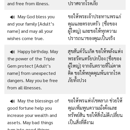
and free from illness.
ปราศจากโรคภัย
May God bless you
ขอให้พระเจ้าประทานพรแก่
🔊
and your family [Adult’s
คุณและครอบครัว [ชื่อของ
name] and may all your
ผู้ใหญ่] และขอให้ทุกความ
wishes come true.
ปรารถนาของคุณเป็นจริง
Happy birthday. May
สุขสันต์วันเกิด ขอให้พลังแห่ง
🔊
the power of the Triple
พระรัตนตรัยปกป้อง [ชื่อของ
Gem protect [Adult’s
ผู้ใหญ่] จากอันตรายที่ไม่คาด
name] from unexpected
คิด ขอให้หลุดคุณพ้นจากโรค
dangers. May you be free
ภัยทั้งปวง
from all illnesses.
May the blessings of
ขอให้พรแห่งโชคลาภ ช่วยให้
🔊
good fortune help you
คุณเพิ่มพูนความมั่งคั่งและ
increase your wealth and
ทรัพย์สิน ขอให้สิ่งไม่ดีเปลี่ยน
assets. May bad things
เป็นสิ่งที่ดีงาม
turn into good things.