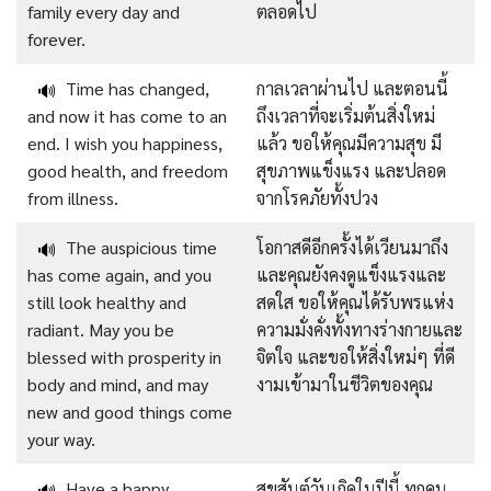
family every day and
ตลอดไป
forever.
Time has changed,
กาลเวลาผ่านไป และตอนนี้
🔊
and now it has come to an
ถึงเวลาที่จะเริ่มต้นสิ่งใหม่
end. I wish you happiness,
แล้ว ขอให้คุณมีความสุข มี
good health, and freedom
สุขภาพแข็งแรง และปลอด
from illness.
จากโรคภัยทั้งปวง
The auspicious time
โอกาสดีอีกครั้งได้เวียนมาถึง
🔊
has come again, and you
และคุณยังคงดูแข็งแรงและ
still look healthy and
สดใส ขอให้คุณได้รับพรแห่ง
radiant. May you be
ความมั่งคั่งทั้งทางร่างกายและ
blessed with prosperity in
จิตใจ และขอให้สิ่งใหม่ๆ ที่ดี
body and mind, and may
งามเข้ามาในชีวิตของคุณ
new and good things come
your way.
Have a happy
สุขสันต์วันเกิดในปีนี้ ทุกคน
🔊