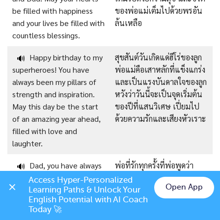
be filled with happiness
ของพ่อแม่เต็มไปด้วยพรอัน
and your lives be filled with
ล้นเหลือ
countless blessings.
Happy birthday to my
สุขสันต์วันเกิดแด่ฮีโร่ของลูก
🔊
superheroes! You have
พ่อแม่คือเสาหลักที่แข็งแกร่ง
always been my pillars of
และเป็นแรงบันดาลใจของลูก
strength and inspiration.
หวังว่าวันนี้จะเป็นจุดเริ่มต้น
May this day be the start
ของปีที่แสนวิเศษ เปี่ยมไป
of an amazing year ahead,
ด้วยความรักและเสียงหัวเราะ
filled with love and
laughter.
Dad, you have always
พ่อที่รักทุกครั้งที่พ่อพูดว่า
🔊
been the coolest, like all
“ได้” ในขณะที่แม่พูดว่า “ไม่
Access Hyper-Personalized 
Open App
those times you said “Yes”
ได้” พ่อจะกลายเป็นคนที่เท่
Learning Paths & Unlock Your 
Chat on LINE
English Potential with AI Coach 
when mom said “No”. I
ที่สุดเลยนะค่ะ/ครับ! สุขสันต์
Today 🚀
wish you a happy birthday!
วันเกิดนะพ่อ