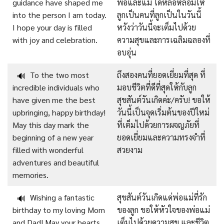
guidance have shaped me
พ่อและแม่ ได้หล่อหลอมให้
into the person I am today.
ลูกเป็นคนที่ลูกเป็นในวันนี้
I hope your day is filled
หวังว่าวันนี้จะเต็มไปด้วย
with joy and celebration.
ความสุขและการเฉลิมฉลองที่
อบอุ่น
To the two most
ถึงสองคนที่ยอดเยี่ยมที่สุด ที่
🔊
incredible individuals who
มอบชีวิตที่ดีที่สุดให้กับลูก
have given me the best
สุขสันต์วันเกิดค่ะ/ครับ!
ขอให้
upbringing, happy birthday!
วันนี้เป็นจุดเริ่มต้นของปีใหม่
May this day mark the
ที่เต็มไปด้วยการผจญภัยที่
beginning of a new year
ยอดเยี่ยมและความทรงจำที่
filled with wonderful
สวยงาม
adventures and beautiful
memories.
Wishing a fantastic
สุขสันต์วันเกิดแด่พ่อแม่ที่รัก
🔊
birthday to my loving Mom
ของลูก
ขอให้หัวใจของพ่อแม่
and Dad! May your hearts
เต็มไปด้วยความสุข และชีวิต