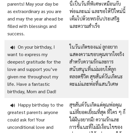
parents! May your day be
นี้เป็นวันที่พิเศษเหมือนกับ
as extraordinary as you are
พ่อและแม่ และขอให้ปีใหม่นี้
and may the year ahead be
เต็มไปด้วยพรอันประเสริฐ
filled with blessings and
และความสำเร็จ
success.
On your birthday, I
ในวันเกิดของแม่ ลูกอยาก
🔊
want to express my
แสดงความขอบคุณจากใจจริง
deepest gratitude for the
สำหรับความรักและการ
love and support you’ve
สนับสนุนที่แม่มอบให้ลูก
given me throughout my
ตลอดชีวิต
สุขสันต์วันเกิดนะ
life. Have a fantastic
คะแม่และพ่อที่แสนวิเศษ
birthday, Mom and Dad!
Happy birthday to the
สุขสันต์วันเกิดแด่คุณพ่อคุณ
🔊
greatest parents anyone
แม่ที่ยอดเยี่ยมที่สุด ที่ใคร ๆ ก็
could ask for! Your
ใฝ่ฝันอยากมี!
ความรักและ
unconditional love and
การชี้แนะที่ไม่มีเงื่อนไขของ