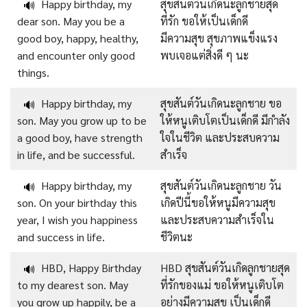
Happy birthday, my
สุขสันต์วันเกิดนะลูกชายสุด
🔊
dear son. May you be a
ที่รัก ขอให้เป็นเด็กดี
good boy, happy, healthy,
มีความสุข สุขภาพแข็งแรง
and encounter only good
พบเจอแต่สิ่งดี ๆ นะ
things.
Happy birthday, my
สุขสันต์วันเกิดนะลูกชาย ขอ
🔊
son. May you grow up to be
ให้หนูเติบโตเป็นเด็กดี มีกำลัง
a good boy, have strength
ใจในชีวิต และประสบความ
in life, and be successful.
สำเร็จ
Happy birthday, my
สุขสันต์วันเกิดนะลูกชาย วัน
🔊
son. On your birthday this
เกิดปีนี้ขอให้หนูมีความสุข
year, I wish you happiness
และประสบความสำเร็จใน
and success in life.
ชีวิตนะ
HBD, Happy Birthday
HBD สุขสันต์วันเกิดลูกชายสุด
🔊
to my dearest son. May
ที่รักของแม่ ขอให้หนูเติบโต
you grow up happily, be a
อย่างมีความสุข เป็นเด็กดี