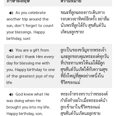
ภาษาอังกฤษ
ความหมาย
As you celebrate
ขณะที่ลูกฉลองการเดินทาง
🔊
another trip around the
รอบดวงอาทิตย์อีกครั้ง อย่าลืม
sun, don’t forget to count
นับพรที่ลูกได้รับ สุขสันต์วัน
your blessings. Happy
เกิดนะลูกชาย!
birthday, son!
You are a gift from
ลูกเป็นของขวัญจากพระเจ้า
🔊
God and I thank Him every
และลูกขอบคุณพระองค์ทุกวัน
day for blessing me with
ที่ประทานพรให้แม่ได้มีลูก
you. Happy birthday to one
สุขสันต์วันเกิดให้กับความสุข
of the greatest joys of my
ที่ยิ่งใหญ่ที่สุดอย่างหนึ่งใน
life
ชีวิตของแม่
God knew what He
พระเจ้าทรงทราบว่าพระองค์
🔊
was doing when He
กำลังทำอะไรเมื่อพระองค์นำ
brought you into my life.
ลูกเข้ามาในชีวิตของแม่
Happy birthday, son.
สุขสันต์วันเกิดนะลูกชาย