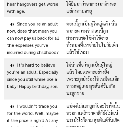
hear hangovers get worse
ได้ยินมาว่าอาการเมาค้างจะ
with age.
แย่ลงตามอายุ
Since you’re an adult
ตอนนี้ลูกเป็นผู้ใหญ่แล้ว นั่น
🔊
now, does that mean you
หมายความว่าตอนนี้ลูก
can now pay us back for all
สามารถชดใช้ค่าใช้จ่าย
the expenses you’ve
ทั้งหมดที่เราจ่ายไปในวัยเด็ก
incurred during childhood?
แล้วใช่ไหม?
It’s hard to believe
ไม่น่าเชื่อว่าลูกเป็นผู้ใหญ่
🔊
you’re an adult. Especially
แล้ว โดยเฉพาะอย่างยิ่ง
since you still whine like a
เพราะลูกยังร้องไห้เหมือนเด็ก
baby! Happy birthday, son.
ทารกอยู่เลย สุขสันต์วันเกิด
นะลูกชาย
I wouldn’t trade you
แม่คงไม่แลกลูกกับอะไรทั้งนั้น
🔊
for the world. Well, maybe
หรอก แต่ถ้าราคาดีก็ยังไม่แน่
if the price is right! At any
นะ! ยังไงก็ตาม สุขสันต์วันเกิด