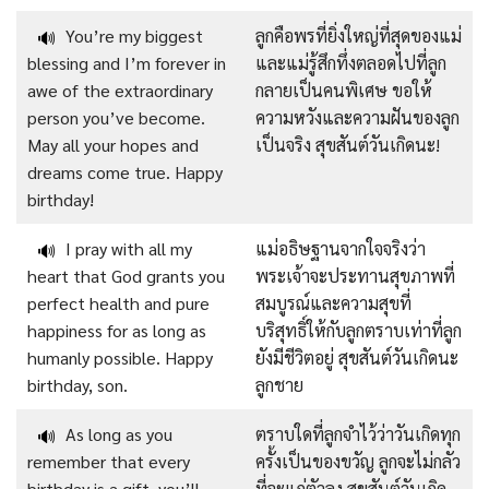
You’re my biggest
ลูกคือพรที่ยิ่งใหญ่ที่สุดของแม่
🔊
blessing and I’m forever in
และแม่รู้สึกทึ่งตลอดไปที่ลูก
awe of the extraordinary
กลายเป็นคนพิเศษ ขอให้
person you’ve become.
ความหวังและความฝันของลูก
May all your hopes and
เป็นจริง สุขสันต์วันเกิดนะ!
dreams come true. Happy
birthday!
I pray with all my
แม่อธิษฐานจากใจจริงว่า
🔊
heart that God grants you
พระเจ้าจะประทานสุขภาพที่
perfect health and pure
สมบูรณ์และความสุขที่
happiness for as long as
บริสุทธิ์ให้กับลูกตราบเท่าที่ลูก
humanly possible. Happy
ยังมีชีวิตอยู่ สุขสันต์วันเกิดนะ
birthday, son.
ลูกชาย
As long as you
ตราบใดที่ลูกจำไว้ว่าวันเกิดทุก
🔊
remember that every
ครั้งเป็นของขวัญ ลูกจะไม่กลัว
birthday is a gift, you’ll
ที่จะแก่ตัวลง สุขสันต์วันเกิด