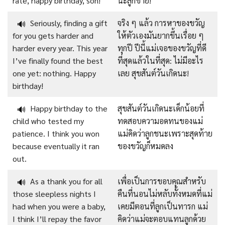
rate, happy birthday, son!
นะลูกชาย!
Seriously, finding a gift
จริง ๆ แล้ว การหาของขวัญ
🔊
for you gets harder and
ให้ตัวเองมันยากขึ้นเรื่อย ๆ
harder every year. This year
ทุกปี ปีนี้แม่เจอของขวัญที่ดี
I’ve finally found the best
ที่สุดแล้วในที่สุด: ไม่มีอะไร
one yet: nothing. Happy
เลย สุขสันต์วันเกิดนะ!
birthday!
Happy birthday to the
สุขสันต์วันเกิดนะเด็กน้อยที่
🔊
child who tested my
ทดสอบความอดทนของแม่
patience. I think you won
แม่คิดว่าลูกชนะเพราะสุดท้าย
because eventually it ran
ของขวัญก็หมดลง
out.
As a thank you for all
เพื่อเป็นการขอบคุณสำหรับ
🔊
those sleepless nights I
คืนที่นอนไม่หลับทั้งหมดที่แม่
had when you were a baby,
เคยมีตอนที่ลูกเป็นทารก แม่
I think I’ll repay the favor
คิดว่าแม่จะตอบแทนลูกด้วย