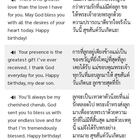
love than the love I have
กว่าความรักที่แม่มีต่อลูก ขอ
for you. May God bless you
ให้พระเจ้าอวยพรลูกด้วย
with all the desires of your
ความปรารถนาดีจากใจจริงใน
heart today. Happy
วันนี้ สุขสันต์วันเกิดนะ!
birthday!
Your presence is the
การที่ลูกอยู่เคียงข้างแม่เป็น
🔊
greatest gift I’ve ever
ของขวัญที่ยิ่งใหญ่ที่สุดที่ลูก
received. I thank God
เคยได้รับ แม่ขอบคุณพระเจ้า
everyday for you. Happy
ทุกวันที่มอบลูกมาให้ สุขสันต์
birthday, my dear son.
วันเกิดนะ ลูกชายสุดที่รัก
You’ll always be my
ลูกจะเป็นเทวดาตัวน้อยที่แม่
🔊
cherished cherub. God
รักตลอดไป พระเจ้าทรงส่งลูก
sent you to bless us with
มาเพื่ออวยพรเราด้วยความ
your endless love and for
รักที่ไม่มีที่สิ้นสุด และด้วยเหตุ
that I’m tremendously
นี้ แม่จึงได้รับพรอย่าง
blessed. Happy birthday!
มากมาย สุขสันต์วันเกิดนะ!