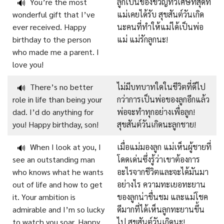
You’re the most
ลูกเป็นของขวัญที่วิเศษที่สุดที่
🔊
wonderful gift that I’ve
แม่เคยได้รับ สุขสันต์วันเกิด
ever received. Happy
นะคนที่ทำให้แม่ได้เป็นพ่อ
birthday to the person
แม่ แม่รักลูกนะ!
who made me a parent. I
love you!
There’s no better
ไม่มีบทบาทใดในชีวิตที่ดีไป
🔊
role in life than being your
กว่าการเป็นพ่อของลูกอีกแล้ว
dad. I’d do anything for
พ่อจะทำทุกอย่างเพื่อลูก!
you! Happy birthday, son!
สุขสันต์วันเกิดนะลูกชาย!
When I look at you, I
เมื่อแม่มองลูก แม่เห็นผู้ชายที่
🔊
see an outstanding man
โดดเด่นซึ่งรู้ว่าเขาต้องการ
who knows what he wants
อะไรจากชีวิตและจะได้มันมา
out of life and how to get
อย่างไร ความทะเยอทะยาน
it. Your ambition is
ของลูกน่าชื่นชม และแม่โชค
admirable and I’m so lucky
ดีมากที่ได้เห็นลูกทะยานขึ้น
to watch you soar. Happy
ไป สุขสันต์วันเกิดนะ!