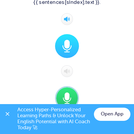
{{ sentences[sIndex].text }}.
Access Hyper-Personalized 
Open App
Learning Paths & Unlock Your 
Chat on LINE
English Potential with AI Coach 
Today 🚀