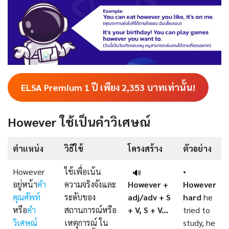
ELSA Premium 1 ปี เพียง
2,353
บาทเท่านั้น!
However ใช้เป็นคำวิเศษณ์
ตําแหน่ง
วิธีใช้
โครงสร้าง
ตัวอย่าง
However
ใช้เพื่อเน้น
•
🔊
อยู่หน้า
คำ
ความจริงจังและ
However +
However
คุณศัพท์
ระดับของ
adj/adv + S
hard
he
หรือ
คำ
สถานการณ์หรือ
+ V, S + V…
tried to
วิเศษณ์
เหตุการณ์ ใน
study, he