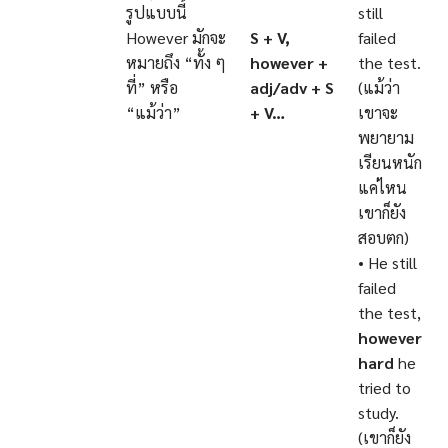
รูปแบบนี้
still
However มักจะ
S + V,
failed
หมายถึง “ทั้ง ๆ
however +
the test.
ที่” หรือ
adj/adv + S
(แม้ว่า
“แม้ว่า”
+ V…
เขาจะ
พยายาม
เรียนหนัก
แค่ไหน
เขาก็ยัง
สอบตก)
• He still
failed
the test,
however
hard
he
tried to
study.
(เขาก็ยัง