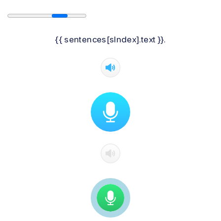
{{ sentences[sIndex].text }}.