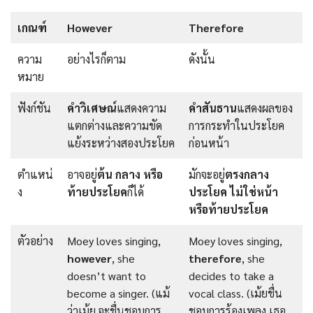
เกณฑ์
However
Therefore
ความ
อย่างไรก็ตาม
ดังนั้น
หมาย
ฟังก์ชัน
คำวิเศษณ์
แสดงความ
คำสันธาน
แสดงผลของ
แตกต่างและความขัด
การกระทำในประโยค
แย้งระหว่างสองประโยค
ก่อนหน้า
ตําแหน่
อาจอยู่
ต้น กลาง หรือ
มักจะอยู่
ตรงกลาง
ง
ท้ายประโยค
ก็ได้
ประโยค ไม่ใช่หน้า
หรือท้ายประโยค
ตัวอย่าง
Moey loves singing,
Moey loves singing,
however
, she
therefore
, she
doesn’t want to
decides to take a
become a singer. (แม้
vocal class. (เม้ยชื่น
ว่าเม้ย จะชื่นชอบการ
ชอบการร้องเพลง เธอ