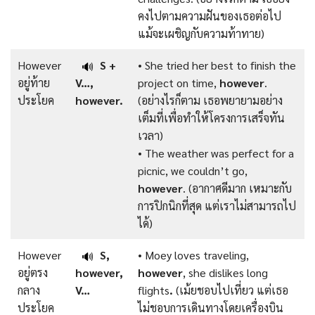
คงไปตามความฝันของเธอต่อไป
แม้จะเผชิญกับความท้าทาย)
However
S +
• She tried her best to finish the
🔊
อยู่ท้าย
V…,
project on time,
however
.
ประโยค
however.
(อย่างไรก็ตาม เธอพยายามอย่าง
เต็มที่เพื่อทำให้โครงการเสร็จทัน
เวลา)
• The weather was perfect for a
picnic, we couldn’t go,
however
.
(อากาศดีมาก เหมาะกับ
การปิกนิกที่สุด แต่เราไม่สามารถไป
ได้)
However
S,
• Moey loves traveling,
🔊
อยู่ตรง
however,
however
, she dislikes long
กลาง
V…
flights
.
(เม้ยชอบไปเที่ยว แต่เธอ
ประโยค
ไม่ชอบการเดินทางโดยเครื่องบิน