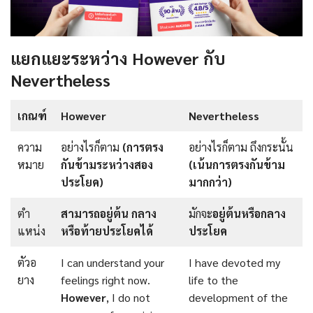
แยกแยะระหว่าง However กับ
Nevertheless
เกณฑ์
However
Nevertheless
ความ
อย่างไรก็ตาม
(การตรง
อย่างไรก็ตาม ถึงกระนั้น
หมาย
กันข้ามระหว่างสอง
(เน้นการตรงกันข้าม
ประโยค)
มากกว่า)
ตํา
สามารถอยู่ต้น กลาง
มักจะ
อยู่ต้นหรือกลาง
แหน่ง
หรือท้ายประโยคได้
ประโยค
ตัวอ
I can understand your
I have devoted my
ยาง
feelings right now.
life to the
However
, I do not
development of the