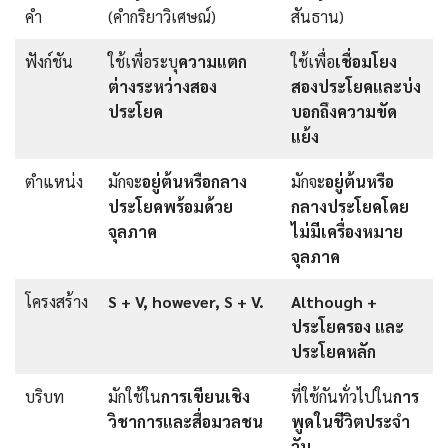
คํา
(คํากริยาวิเศษณ์)
สันธาน)
ฟังก์ชัน
ใช้เพื่อระบุ
ความแตก
ใช้เพื่อ
เชื่อมโยง
ต่างระหว่างสอง
สองประโยคและบ่ง
ประโยค
บอกถึงความขัด
แย้ง
ตําแหน่ง
มักจะ
อยู่ต้นหรือกลาง
มักจะ
อยู่ต้นหรือ
ประโยคพร้อมด้วย
กลางประโยคโดย
จุลภาค
ไม่มีเครื่องหมาย
จุลภาค
โครงสร้าง
S + V, however, S + V.
Although +
ประโยครอง และ
ประโยคหลัก
บริบท
มักใช้ใน
การเขียนเชิง
ที่ใช้กันทั่วไปใน
การ
วิชาการและสื่อมวลชน
พูดในชีวิตประจำ
วัน