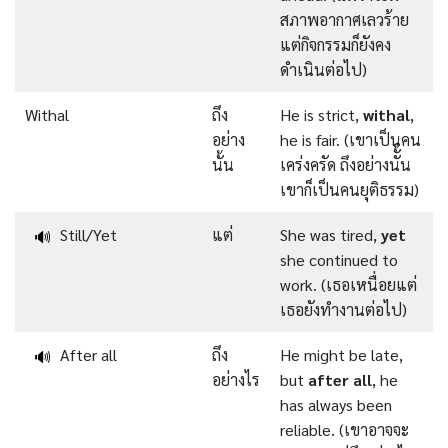
สภาพอากาศเลวร้าย
แต่กิจกรรมก็ยังคง
ดำเนินต่อไป)
Withal
ถึง
He is strict,
withal
,
อย่าง
he is fair. (เขาเป็นคน
นั้น
เคร่งครัด ถึงอย่างนัั้น
เขาก็เป็นคนยุติธรรม)
Still/Yet
แต่
She was tired,
yet
🔊
she continued to
work. (เธอเหนื่อยแต่
เธอยังทำงานต่อไป)
After all
ถึง
He might be late,
🔊
อย่างไร
but
after all
, he
has always been
reliable. (เขาอาจจะ