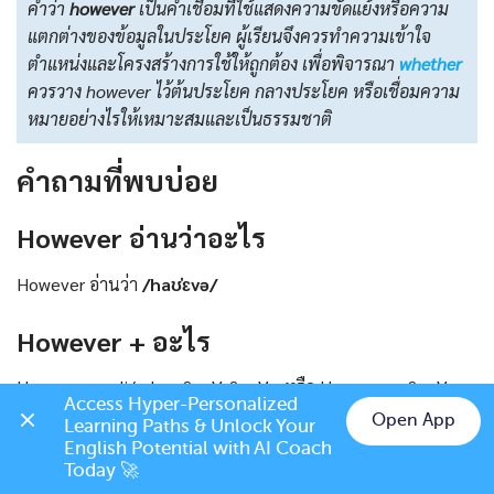
คำว่า
however
เป็นคำเชื่อมที่ใช้แสดงความขัดแย้งหรือความ
แตกต่างของข้อมูลในประโยค ผู้เรียนจึงควรทำความเข้าใจ
ตำแหน่งและโครงสร้างการใช้ให้ถูกต้อง เพื่อพิจารณา
whether
ควรวาง however ไว้ต้นประโยค กลางประโยค หรือเชื่อมความ
หมายอย่างไรให้เหมาะสมและเป็นธรรมชาติ
คําถามที่พบบ่อย
However
อ่านว่าอะไร
However อ่านว่า
/haʊˈɛvə/
However + อะไร
However + adj/adv + S + V, S + V… หรือ However + S + V
Access Hyper-Personalized 
Open App
Learning Paths & Unlock Your 
เมื่อไหร่ควรวาง However ต้นประโยค
Chat on LINE
English Potential with AI Coach 
Today 🚀
เมื่อไหร่ควรวาง However กลางประโยค