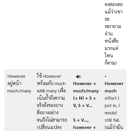
คงสอบตก
แม้ว่าเขา
จะ
พยายาม
อ่าน
หนังสือ
มากแค่
ไหน
ก็ตาม)
However
ใช้ However
•
🔊
อยู่หน้า
พร้อมกับ much
However +
However
much/many
และ many เพื่อ
much/many
much
เน้นย้ำถึงความ
(+ N) + S +
effort I
จริงจังของบาง
V, S + V…
put in, I
สิ่งบางอย่าง
would
จนถึงไม่สามารถ
S + V…,
still fail.
เปลี่ยนแปลง
however +
(แม้ว่าฉัน