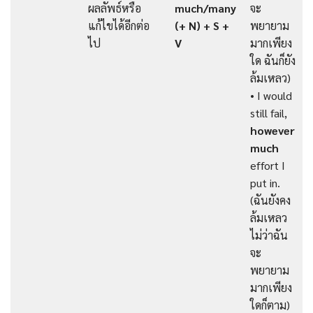
ผลลัพธ์หรือ
much/many
จะ
แก้ไขได้อีกต่อ
(+ N) + S +
พยายาม
ไป
V
มากเพียง
ใด ฉันก็ยัง
ล้มเหลว)
• I would
still fail,
however
much
effort I
put in.
(ฉันยังคง
ล้มเหลว
ไม่ว่าฉัน
จะ
พยายาม
มากเพียง
ใดก็ตาม)