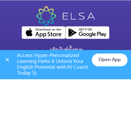
ผลิตภัณฑ์ทั้งหมด
Access Hyper-Personalized 
คำถามทั่วไป
Open App
Learning Paths & Unlock Your 
Chat on LINE
English Potential with AI Coach 
ข้อกำหนดการเปลี่ยนแปลง/ยกเลิก
Today 🚀
เบอร์โทร: (+66) 020385810
(เวลาเปิดทำการ: จันทร์-ศุกร์ 9.00 น. - 17.00 น.)
support@elsanow.io
ELSA Speak Thailand