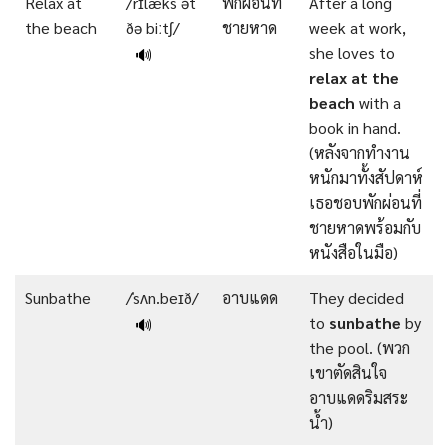
Relax at
/rɪˈlæks ət
พักผ่อนที่
After a long
the beach
ðə biːtʃ/
ชายหาด
week at work,
she loves to
🔊
relax
at
the
beach
with a
book in hand.
(หลังจากทำงาน
หนักมาทั้งสัปดาห์
เธอชอบพักผ่อนที่
ชายหาดพร้อมกับ
หนังสือในมือ)
Sunbathe
/ˈsʌn.beɪð/
อาบแดด
They decided
to
sunbathe
by
🔊
the pool. (พวก
เขาตัดสินใจ
อาบแดดริมสระ
น้ำ)