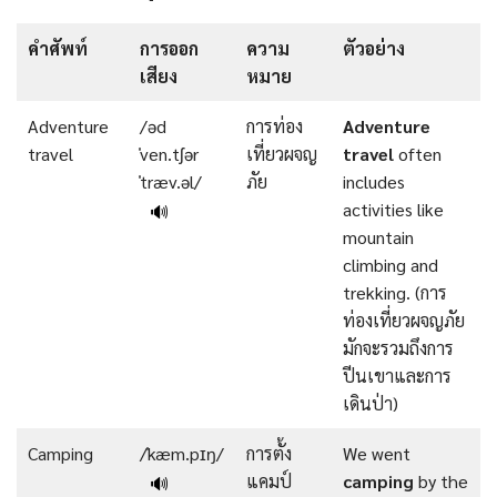
คําศัพท์
การออก
ความ
ตัวอย่าง
เสียง
หมาย
Adventure
/əd
การท่อง
Adventure
travel
ˈven.tʃər
เที่ยวผจญ
travel
often
ˈtræv.əl/
ภัย
includes
activities like
🔊
mountain
climbing and
trekking. (การ
ท่องเที่ยวผจญภัย
มักจะรวมถึงการ
ปีนเขาและการ
เดินป่า)
Camping
/ˈkæm.pɪŋ/
การตั้ง
We went
แคมป์
camping
by the
🔊