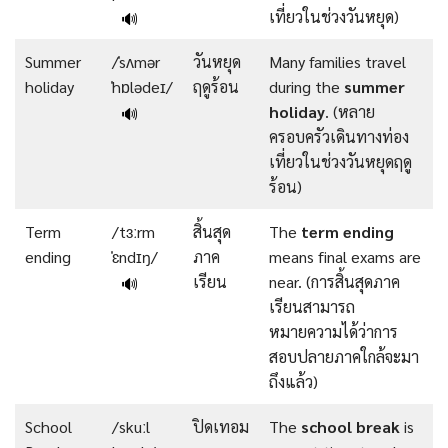
เที่ยวในช่วงวันหยุด)
🔊
Summer
/ˈsʌmər
วันหยุด
Many families travel
holiday
ˈhɒlədeɪ/
ฤดูร้อน
during the
summer
holiday
. (หลาย
🔊
ครอบครัวเดินทางท่อง
เที่ยวในช่วงวันหยุดฤดู
ร้อน)
Term
/tɜːrm
สิ้นสุด
The
term
ending
ending
ˈɛndɪŋ/
ภาค
means final exams are
เรียน
near. (การสิ้นสุดภาค
🔊
เรียนสามารถ
หมายความได้ว่าการ
สอบปลายภาคใกล้จะมา
ถึงแล้ว)
School
/skuːl
ปิดเทอม
The
school
break
is