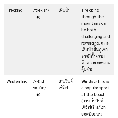
Trekking
/ˈtrek.ɪŋ/
เดินป่า
Trekking
through the
🔊
mountains can
be both
challenging and
rewarding. (การ
เดินป่าขึ้นภูเขา
อาจมีทั้งความ
ท้าทายและความ
คุ้มค่า)
Windsurfing
/ˈwɪnd
เล่นวินด์
Windsurfing
is
ˌsɜː.fɪŋ/
เซิร์ฟ
a popular sport
at the beach.
🔊
(การเล่นวินด์
เซิร์ฟเป็นกีฬา
ยอดนิยมบน