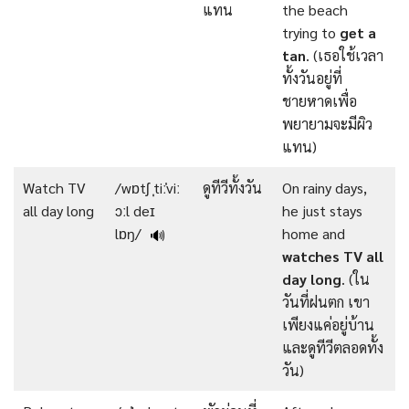
แทน
the beach
trying to
get
a
tan
. (เธอใช้เวลา
ทั้งวันอยู่ที่
ชายหาดเพื่อ
พยายามจะมีผิว
แทน)
Watch TV
/wɒtʃ ˌtiːˈviː
ดูทีวีทั้งวัน
On rainy days,
all day long
ɔːl deɪ
he just stays
lɒŋ/
home and
🔊
watches
TV
all
day long
. (ใน
วันที่ฝนตก เขา
เพียงแค่อยู่บ้าน
และดูทีวีตลอดทั้ง
วัน)