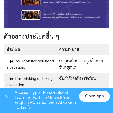
ตัวอย่างประโยคอื่น ๆ
ประโยค
ความหมาย
You look like you need
คุณดูเหมือนว่าตคุณต้องการ
🔊
a vacation.
วันหยุดนะ
I’m thinking of taking
ฉันกำลังคิดที่จะพักร้อน
🔊
a vacation.
Access Hyper-Personalized 
Open App
บทสนทนาภาษาอังกฤษเกี่ยวกับช่วง
Learning Paths & Unlock Your 
Chat on LINE
English Potential with AI Coach 
ปิดเทอม
Today 🚀