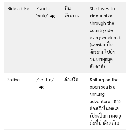
Ride a bike
/raɪd ə
ปั่น
She loves to
ˈbaɪk/
จักรยาน
ride a bike
🔊
through the
countryside
every weekend.
(เธอชอบปั่น
จักรยานไปยัง
ชนบททุกสุด
สัปดาห์)
Sailing
/ˈseɪ.lɪŋ/
ล่องเรือ
Sailing
on the
open sea is a
🔊
thrilling
adventure. (การ
ล่องเรือในทะเล
เปิดเป็นการผจญ
ภัยที่น่าตื่นเต้น)