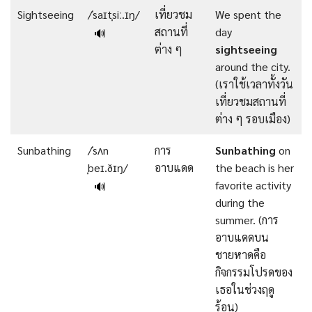
Sightseeing
/ˈsaɪtˌsiː.ɪŋ/
เที่ยวชม
We spent the
สถานที่
day
🔊
ต่าง ๆ
sightseeing
around the city.
(เราใช้เวลาทั้งวัน
เที่ยวชมสถานที่
ต่าง ๆ รอบเมือง)
Sunbathing
/ˈsʌn
การ
Sunbathing
on
ˌbeɪ.ðɪŋ/
อาบแดด
the beach is her
favorite activity
🔊
during the
summer. (การ
อาบแดดบน
ชายหาดคือ
กิจกรรมโปรดของ
เธอในช่วงฤดู
ร้อน)