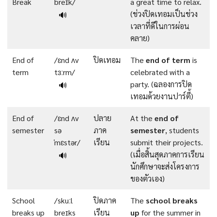
Break
breɪk/
a great time to relax.
(ช่วงปิดเทอมเป็นช่วง
🔊
เวลาที่ดีในการผ่อน
คลาย)
End of
/ɛnd ʌv
ปิดเทอม
The
end
of term
is
term
tɜːrm/
celebrated with a
party. (ฉลองการปิด
🔊
เทอมด้วยงานปาร์ตี้)
End of
/ɛnd ʌv
ปลาย
At the
end
of
semester
sə
ภาค
semester
, students
ˈmɛstər/
เรียน
submit their projects.
(เมื่อสิ้นสุดภาคการเรียน
🔊
นักศึกษาจะส่งโครงการ
ของตัวเอง)
School
/skuːl
ปิดภาค
The
school
breaks
breaks up
breɪks
เรียน
up
for the summer in