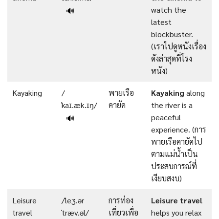
watch the
🔊
latest
blockbuster.
(เราไปดูหนังเรื่อง
ดังล่าสุดที่โรง
หนัง)
Kayaking
/
พายเรือ
Kayaking
along
ˈkaɪ.æk.ɪŋ/
คายัค
the river is a
peaceful
🔊
experience. (การ
พายเรือคายัคไป
ตามแม่น้ำเป็น
ประสบการณ์ที่
เงียบสงบ)
Leisure
/ˈleʒ.ər
การท่อง
Leisure
travel
travel
ˈtræv.əl/
เที่ยวเพื่อ
helps you relax