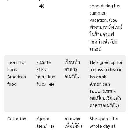
shop during her
🔊
summer
vacation. (เธอ
ทำงานพาร์ทไทม์
ในร้านกาแฟ
ระหว่างช่วงปิด
เทอม)
Learn to
/lɜːn tə
เรียนทำ
He signed up for
cook
kʊk ə
อาหาร
a class to
learn
American
ˈmer.ɪ.kən
อเมริกัน
to cook
food
fuːd/
American
🔊
food
. (เขาลง
ทะเบียนเรียนทำ
อาหารอเมริกัน)
Get a tan
/ɡet ə
อาบแดด
She spent the
tæn/
เพื่อได้ผิว
whole day at
🔊