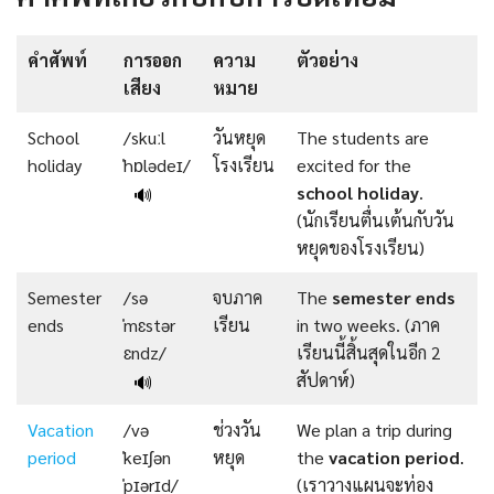
คําศัพท์
การออก
ความ
ตัวอย่าง
เสียง
หมาย
School
/skuːl
วันหยุด
The students are
holiday
ˈhɒlədeɪ/
โรงเรียน
excited for the
school holiday
.
🔊
(นักเรียนตื่นเต้นกับวัน
หยุดของโรงเรียน)
Semester
/sə
จบภาค
The
semester
ends
ends
ˈmɛstər
เรียน
in two weeks. (ภาค
ɛndz/
เรียนนี้สิ้นสุดในอีก 2
สัปดาห์)
🔊
Vacation
/və
ช่วงวัน
We plan a trip during
period
ˈkeɪʃən
หยุด
the
vacation
period
.
ˈpɪərɪd/
(เราวางแผนจะท่อง