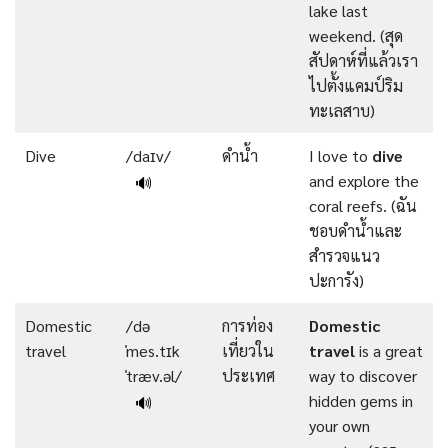
lake last
weekend. (สุด
สัปดาห์ที่แล้วเรา
ไปตั้งแคมป์ริม
ทะเลสาบ)
Dive
/daɪv/
ดำน้ำ
I love to
dive
and explore the
🔊
coral reefs. (ฉัน
ชอบดำน้ำและ
สำรวจแนว
ปะการัง)
Domestic
/də
การท่อง
Domestic
travel
ˈmes.tɪk
เที่ยวใน
travel
is a great
ˈtræv.əl/
ประเทศ
way to discover
hidden gems in
🔊
your own