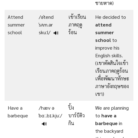
ชายหาด)
Attend
/əˈtend
เข้าเรียน
He decided to
summer
ˈsʌm.ər
ภาคฤดู
attend
school
skuːl/
ร้อน
summer
🔊
school
to
improve his
English skills.
(เขาตัดสินใจเข้า
เรียนภาคฤดูร้อน
เพื่อพัฒนาทักษะ
ภาษาอังกฤษของ
เขา)
Have a
/hæv ə
ปิ้ง
We are planning
barbeque
ˈbɑː.bɪ.kjuː/
บาร์บีคิว
to
have
a
กิน
barbeque
in
🔊
the backyard