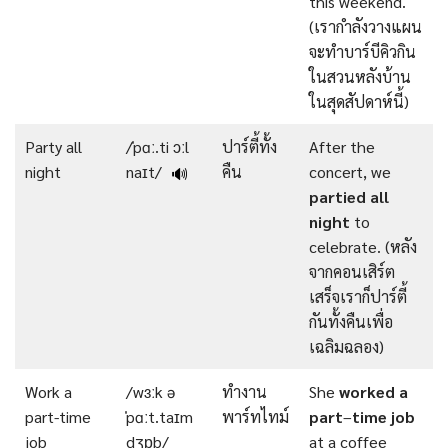
this weekend.
(เรากำลังวางแผน
จะทําบาร์บีคิวกิน
ในสวนหลังบ้าน
ในสุดสัปดาห์นี้)
Party all
/ˈpɑː.ti ɔːl
ปาร์ตี้ทั้ง
After the
night
naɪt/
คืน
concert, we
🔊
partied all
night
to
celebrate. (หลัง
จากคอนเสิร์ต
เสร็จเราก็ปาร์ตี้
กันทั้งคืนเพื่อ
เฉลิมฉลอง)
Work a
/wɜːk ə
ทำงาน
She
worked
a
part-time
ˈpɑːt.taɪm
พาร์ทไทม์
part
–
time
job
job
dʒɒb/
at a coffee