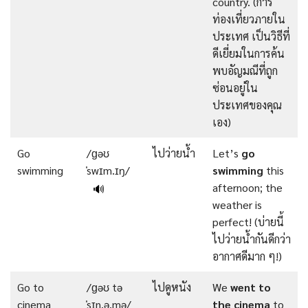
country. (การ
ท่องเที่ยวภายใน
ประเทศ เป็นวิธีที่
ดีเยี่ยมในการค้น
พบอัญมณีที่ถูก
ซ่อนอยู่ใน
ประเทศของคุณ
เอง)
Go
/ɡəʊ
ไปว่ายน้ำ
Let’s
go
swimming
ˈswɪm.ɪŋ/
swimming
this
afternoon; the
🔊
weather is
perfect! (บ่ายนี้
ไปว่ายน้ำกันดีกว่า
อากาศดีมาก ๆ!)
Go to
/ɡəʊ tə
ไปดูหนัง
We
went to
cinema
ˈsɪn.ə.mə/
the cinema
to