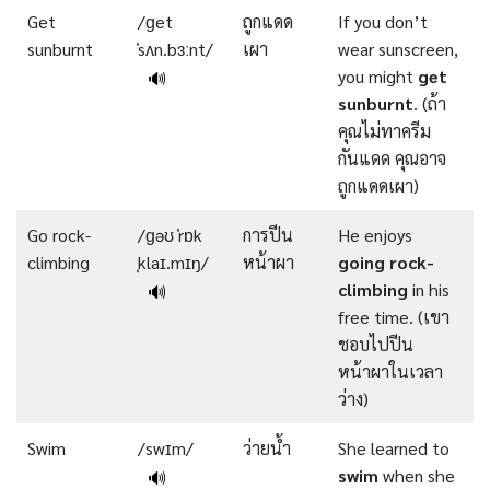
Get
/ɡet
ถูกแดด
If you don’t
sunburnt
ˈsʌn.bɜːnt/
เผา
wear sunscreen,
you might
get
🔊
sunburnt
. (ถ้า
คุณไม่ทาครีม
กันแดด คุณอาจ
ถูกแดดเผา)
Go rock-
/ɡəʊ ˈrɒk
การปีน
He enjoys
climbing
ˌklaɪ.mɪŋ/
หน้าผา
going
rock-
climbing
in his
🔊
free time. (เขา
ชอบไปปีน
หน้าผาในเวลา
ว่าง)
Swim
/swɪm/
ว่ายนํ้า
She learned to
swim
when she
🔊