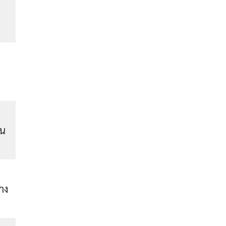
ิน
าง