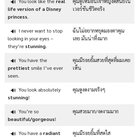
You look like the
real
คุณดูเหมือนเจ้าหญิงดิสนีย์ใน
🔊
life version of a Disney
เวอร์ชันชีวิตจริง
princess
.
I never want to stop
ฉันไม่อยากหยุดมองตาคุณ
🔊
looking in your eyes –
เลย มันน่าทึ่งมาก
they’re
stunning
.
You have the
คุณมีรอยยิ้มสวยที่สุดที่ผมเคย
🔊
prettiest
smile I’ve ever
เห็น
seen.
You look absolutely
คุณดูงดงามจริงๆ
🔊
stunning
!
You’re so
คุณสวยมาก/งดงามมาก
🔊
beautiful/gorgeous
!
You have a
radiant
คุณมีรอยยิ้มที่สดใส
🔊