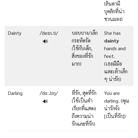
(ลินดามี
บุคลิกที่น่า
ชวนมอง)
Dainty
/ˈdeɪn.ti/
บอบบาง/เล็ก
She has
กระทัดรัด
dainty
🔊
(ใช้กับเด็ก,
hands and
สิ่งของที่รัก
feet.
มาก)
(เธอมีมือ
และเท้าเล็ก
ๆ น่ารัก)
Darling
/ˈdɑː.lɪŋ/
ที่รัก, สุดที่รัก
You are
(ใช้เป็นคำ
darling. (คุณ
🔊
เรียกที่แสดง
น่ารักจัง
ถึงความน่า
[เป็นที่รัก])
รักและที่รัก)