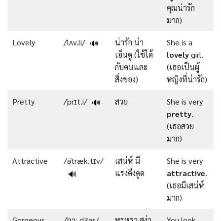
คุณน่ารัก
มาก)
Lovely
/ˈlʌv.li/
น่ารัก น่า
She is a
🔊
เอ็นดู (ใช้ได้
lovely
girl.
กับคนและ
(เธอเป็นผู้
สิ่งของ)
หญิงที่น่ารัก)
Pretty
/ˈprɪt.i/
สวย
She is very
🔊
pretty
.
(เธอสวย
มาก)
Attractive
/əˈtræk.tɪv/
เสน่ห์ มี
She is very
แรงดึงดูด
attractive
.
🔊
(เธอมีเสน่ห์
มาก)
Gorgeous
/ˈɡɔː.dʒəs/
หรูหรา สง่า
You look