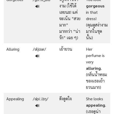
งาม (ใช้ได้
gorgeous
🔊
เลยนะ! แต่
in that
จะเน้น “สวย
dress!
มาก”
(คุณดูสง่างาม
มากกว่า “น่า
มากในชุด
รัก” เฉย ๆ)
นั้น)
Alluring
/əˈljʊər/
เย้ายวน
Her
perfume is
🔊
very
alluring
.
(กลิ่นน้ำหอม
ของเธอเย้า
ยวนมาก)
Appealing
/əˈpiː.lɪŋ/
ดึงดูดใจ
She looks
appealing
.
🔊
(เธอดูน่า