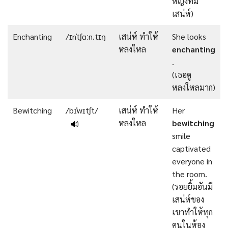
หญิงที่มี
เสน่ห์)
Enchanting
/ɪnˈtʃɑːn.tɪŋ
เสน่ห์ ทำให้
She looks
หลงใหล
enchanting
.
(เธอดู
หลงใหลมาก)
Bewitching
/bɪˈwɪtʃt/
เสน่ห์ ทำให้
Her
หลงใหล
bewitching
🔊
smile
captivated
everyone in
the room.
(รอยยิ้มอันมี
เสน่ห์ของ
เขาทำให้ทุก
คนในห้อง