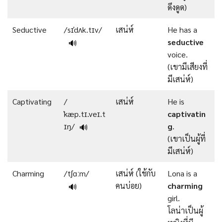
ดึงดูด)
Seductive
/sɪˈdʌk.tɪv/
เสน่ห์
He has a
seductive
🔊
voice.
(เขามีเสียงที่
มีเสน่ห์)
Captivating
/
เสน่ห์
He is
ˈkæp.tɪ.veɪ.t
captivatin
ɪŋ/
g
.
🔊
(เขาเป็นผู้ที่
มีเสน่ห์)
Charming
/tʃɑːm/
เสน่ห์ (ใช้กับ
Lona is a
คนบ่อย)
charming
🔊
girl.
โลน่าเป็นผู้