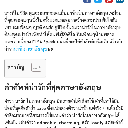
บางทีในชีวิต คุณจะอยากชมคนอื่นน่ารักเป็นภาษาอังกฤษเหมือน
ที่คุณเจอคนๆหนึ่งในครั้งแรกและอยากสร้างความประทับใจกับ
เขา ชมเพื่อนๆ ญาติ คนรัก คู่ชีวิต งั้นชมว่าน่ารักในภาษาอังกฤษ
ต้องพูดอย่างไรเพื่อทำให้คนฟังรู้สึกดีใจ งั้นเพื่อนๆห้ามพลาด
บทความนี้ของ ELSA Speak นะ เพื่อจะได้คำศัพท์เพิ่มเติมเกี่ยวกับ
คำว่า
น่ารักภาษาอังกฤษ
นะ
สารบัญ
คำศัพท์น่ารักที่สุดภาษาอังกฤษ
คำว่า
น่ารัก
ในภาษาอังกฤษ มีหลายคำให้เลือกใช้ คำที่เราได้ยิน
บ่อยที่สุดคือคำว่า
cute
ซึ่งแปลตรงตัวว่าน่ารัก แต่จริง ๆ แล้ว ยังมี
คำอีกมากมายที่สามารถใช้แทนคำว่า
น่ารักในภาษาอังกฤษ
ได้
เช่นกัน เช่นคำว่า
adorable
,
charming
, หรือ
lovely
แต่ละคำก็