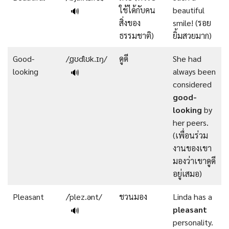
ใช้ได้กับคน
beautiful
🔊
สิ่งของ
smile! (รอย
ธรรมชาติ)
ยิ้มสวยมาก)
Good-
/ˌɡʊdˈlʊk.ɪŋ/
ดูดี
She had
looking
always been
🔊
considered
good-
looking
by
her peers.
(เพื่อนร่วม
งานของเขา
มองว่าเขาดูดี
อยู่เสมอ)
Pleasant
/ˈplez.ənt/
ชวนมอง
Linda has a
pleasant
🔊
personality.