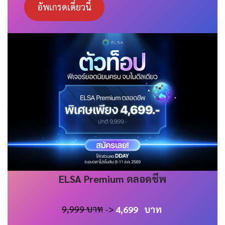
อัพเกรดเดี๋ยวนี้
ELSA
Premium
ตลอดชีพ
9,999 บาท
->
4,699
บาท