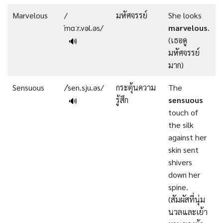
Marvelous
/
มหัศจรรย์
She looks
ˈmɑːr.vəl.əs/
marvelous
.
(เธอดู
🔊
มหัศจรรย์
มาก)
Sensuous
/ˈsen.sju.əs/
กระตุ้นความ
The
รู้สึก
sensuous
🔊
touch of
the silk
against her
skin sent
shivers
down her
spine.
(สัมผัสที่นุ่ม
นวลและเย้า