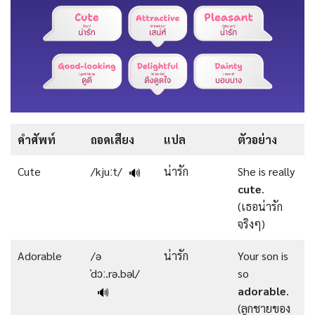
คำศัพท์
ถอดเสียง
แปล
ตัวอย่าง
Cute
/kjuːt/
น่ารัก
She is really
🔊
cute
.
(เธอน่ารัก
จริงๆ)
Adorable
/ə
น่ารัก
Your son is
ˈdɔː.rə.bəl/
so
adorable
.
🔊
(ลูกชายของ