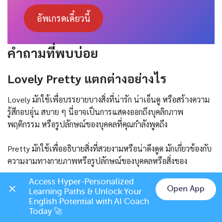
อัพเกรดเดี๋ยวนี้
คำถามที่พบบ่อย
Lovely Pretty แตกต่างอย่างไร
Lovely มักใช้เพื่อบรรยายบางสิ่งที่น่ารัก น่าเอ็นดู หรือสร้างความ
รู้สึกอบอุ่น สบาย ๆ นี่อาจเป็นการแสดงออกถึงบุคลิกภาพ
พฤติกรรม หรือรูปลักษณ์ของบุคคลที่คุณกำลังพูดถึง
Pretty มักใช้เพื่ออธิบายสิ่งที่สวยงามหรือน่าดึงดูด มักเกี่ยวข้องกับ
ความงามทางกายภาพหรือรูปลักษณ์ของบุคคลหรือสิ่งของ
Access Hyper-Personalized 
ความแตกต่างระหว่าง Adorable และ
Open App
Learning Paths & Unlock Your 
Cute คืออะไร
Chat on LINE
English Potential with AI Coach 
Today 🚀