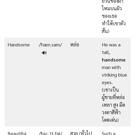
ยวนของผ้า
ไหมบนผิว
ของเธอ
ทำให้เขาตัว
สั่น)
Handsome
/ˈhæn.səm/
หล่อ
He was a
tall,
🔊
handsome
man with
striking blue
eyes.
(เขาเป็น
ผู้ชายที่หล่อ
เหลา สูง มีด
วงตาสีฟ้า
โดดเด่น)
Beautiful
/ˈbjuː.tɪ.fəl/
สวย (ทั่วไป
Such a