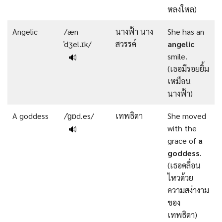
หลงใหล)
Angelic
/æn
นางฟ้า นาง
She has an
ˈdʒel.ɪk/
สวรรค์
angelic
smile.
🔊
(เธอมีรอยยิ้ม
เหมือน
นางฟ้า)
A goddess
/ˈɡɒd.es/
เทพธิดา
She moved
with the
🔊
grace of
a
goddess
.
(เธอคลื่อน
ไหวด้วย
ความสง่างาม
ของ
เทพธิดา)