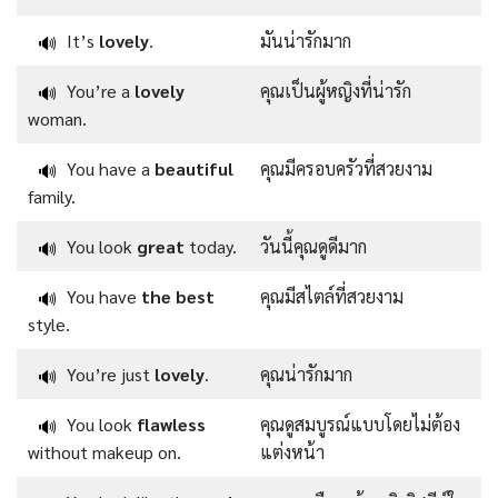
It’s
lovely
.
มันน่ารักมาก
🔊
You’re a
lovely
คุณเป็นผู้หญิงที่น่ารัก
🔊
woman.
You have a
beautiful
คุณมีครอบครัวที่สวยงาม
🔊
family.
You look
great
today.
วันนี้คุณดูดีมาก
🔊
You have
the best
คุณมีสไตล์ที่สวยงาม
🔊
style.
You’re just
lovely
.
คุณน่ารักมาก
🔊
You look
flawless
คุณดูสมบูรณ์แบบโดยไม่ต้อง
🔊
without makeup on.
แต่งหน้า