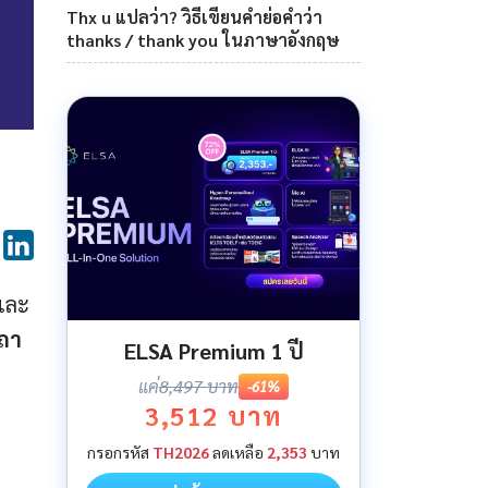
Thx u แปลว่า? วิธีเขียนคำย่อคำว่า
thanks / thank you ในภาษาอังกฤษ
 และ
ถา
ELSA Premium 1 ปี
แค่
8,497 บาท
-61%
3,512 บาท
กรอกรหัส
TH2026
ลดเหลือ
2,353
บาท