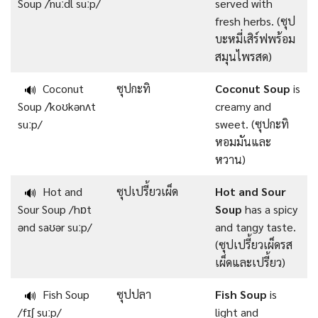
Soup /ˈnuːdl suːp/
served with
fresh herbs. (ซุป
บะหมี่เสิร์ฟพร้อม
สมุนไพรสด)
Coconut
ซุปกะทิ
Coconut Soup
is
🔊
Soup /ˈkoʊkənʌt
creamy and
suːp/
sweet. (ซุปกะทิ
หอมมันและ
หวาน)
Hot and
ซุปเปรี้ยวเผ็ด
Hot and Sour
🔊
Sour Soup /hɒt
Soup
has a spicy
ənd saʊər suːp/
and tangy taste.
(ซุปเปรี้ยวเผ็ดรส
เผ็ดและเปรี้ยว)
Fish Soup
ซุปปลา
Fish Soup
is
🔊
/fɪʃ suːp/
light and