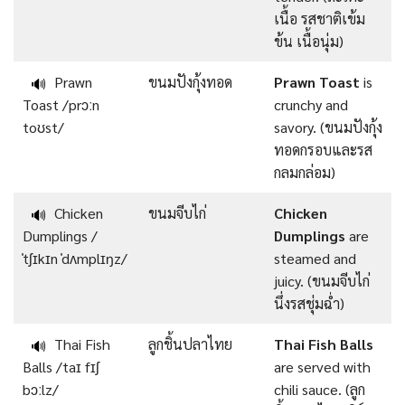
เนื้อ รสชาติเข้ม
ข้น เนื้อนุ่ม)
Prawn
ขนมปังกุ้งทอด
Prawn Toast
is
🔊
Toast /prɔːn
crunchy and
toʊst/
savory. (ขนมปังกุ้ง
ทอดกรอบและรส
กลมกล่อม)
Chicken
ขนมจีบไก่
Chicken
🔊
Dumplings /
Dumplings
are
ˈtʃɪkɪn ˈdʌmplɪŋz/
steamed and
juicy. (ขนมจีบไก่
นึ่งรสชุ่มฉ่ำ)
Thai Fish
ลูกชิ้นปลาไทย
Thai Fish Balls
🔊
Balls /taɪ fɪʃ
are served with
bɔːlz/
chili sauce. (ลูก