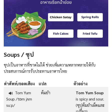
Soups / ซุป
ซุปเป็นอาหารที่ขาดไม่ได้ ช่วยเพิ่มความหลากหลายให้กับ
ประสบการณ์การรับประทานอาหารไทย
คำศัพท์/ถอดเสียง
แปล
ตัวอย่าง
Tom Yum
ต้มยำ
Tom Yum Soup
🔊
Soup /tɒm jʌm
is spicy and sour.
suːp/
(ซุปต้มยำเผ็ดและ
เปรี้ยว)