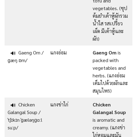
tofu and
vegetables. (ซุป
ต้มยำเต้าหู้ผักรวม
น้ำใส รสเปรี้ยว
เผ็ด มีเต้าหู้และ
ผัก)
Gaeng Om /
แกงอ่อม
Gaeng Om
is
🔊
ɡæŋ ɒm/
packed with
vegetables and
herbs. (แกงอ่อม
เต็มไปด้วยผักและ
สมุนไพร)
Chicken
แกงข่าไก่
Chicken
🔊
Galangal Soup /
Galangal Soup
ˈtʃɪkɪn ˈɡæləŋɡɑːl
is aromatic and
suːp/
creamy. (แกงข่า
ไก่หอมและมัน