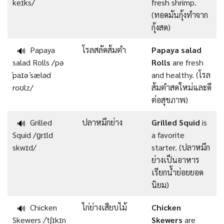
keɪks/
fresh shrimp.
(ทอดมันกุ้งทำจาก
กุ้งสด)
Papaya
โรลสลัดส้มตำ
Papaya salad
🔊
salad Rolls /pə
Rolls
are fresh
ˈpaɪə ˈsæləd
and healthy. (โรล
roʊlz/
ส้มตำสดใหม่และดี
ต่อสุขภาพ)
Grilled
ปลาหมึกย่าง
Grilled Squid
is
🔊
Squid /ɡrɪld
a favorite
skwɪd/
starter. (ปลาหมึก
ย่างเป็นอาหาร
เรียกน้ำย่อยยอด
นิยม)
Chicken
ไก่ย่างเสียบไม้
Chicken
🔊
Skewers /ˈtʃɪkɪn
Skewers
are