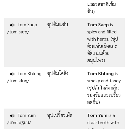
และรสชาติเข้ม
ข้น)
Tom Saep
ซุปต้มแซ่บ
Tom Saep
is
🔊
/tɒm sæp/
spicy and filled
with herbs. (ซุป
ต้มแซ่บเผ็ดและ
อัดแน่นด้วย
สมุนไพร)
Tom Khlong
ซุปต้มโคล้ง
Tom Khlong
is
🔊
/tɒm klɒŋ/
smoky and tangy.
(ซุปต้มโคล้ง กลิ่น
รมควันและเปรี้ยว
สดชื่น)
Tom Yum
ซุปเปรี้ยวเผ็ด
Tom Yum
is a
🔊
/tɒm dʒʊd/
clear broth with