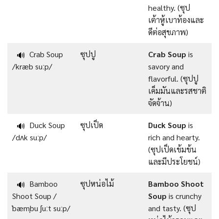
healthy. (ซุป
เต้าหู้เบาท้องและ
ดีต่อสุขภาพ)
Crab Soup
ซุปปู
Crab Soup
is
🔊
/kræb suːp/
savory and
flavorful. (ซุปปู
เค็มมันและรสชาติ
จัดจ้าน)
Duck Soup
ซุปเป็ด
Duck Soup
is
🔊
/dʌk suːp/
rich and hearty.
(ซุปเป็ดเข้มข้น
และมีประโยชน์)
Bamboo
ซุปหน่อไม้
Bamboo Shoot
🔊
Shoot Soup /
Soup
is crunchy
ˈbæmˌbu ʃuːt suːp/
and tasty. (ซุป