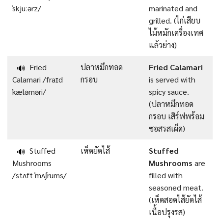
ˈskjuːərz/
marinated and
grilled. (ไก่เสียบ
ไม้หมักเครื่องเทศ
แล้วย่าง)
Fried
ปลาหมึกทอด
Fried Calamari
🔊
Calamari /fraɪd
กรอบ
is served with
ˈkæləməri/
spicy sauce.
(ปลาหมึกทอด
กรอบ เสิร์ฟพร้อม
ซอสรสเผ็ด)
Stuffed
เห็ดยัดไส้
Stuffed
🔊
Mushrooms
Mushrooms
are
/stʌft ˈmʌʃrums/
filled with
seasoned meat.
(เห็ดสอดไส้ยัดไส้
เนื้อปรุงรส)