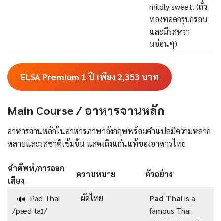
mildly sweet. (ถั่ว
ทองทอดกรุบกรอบ
และมีรสหวา
นอ่อนๆ)
ELSA Premium 1 ปี เพียง 2,353
บาท
Main Course / อาหารจานหลัก
อาหารจานหลักในอาหารภาษาอังกฤษพร้อมคําแปลมีความหลาก
หลายและรสชาติเข้มข้น แสดงถึงแก่นแท้ของอาหารไทย
คำศัพท์/การออก
ความหมาย
ตัวอย่าง
เสียง
Pad Thai
ผัดไทย
Pad Thai
is a
🔊
/pæd taɪ/
famous Thai