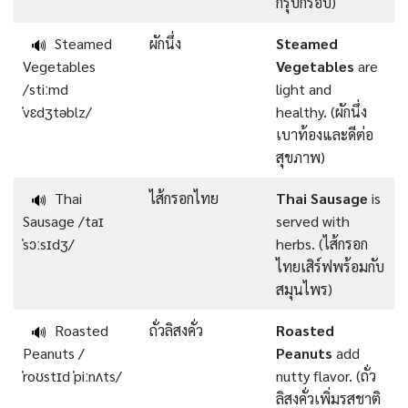
กรุบกรอบ)
Steamed
ผักนึ่ง
Steamed
🔊
Vegetables
Vegetables
are
/stiːmd
light and
ˈvɛdʒtəblz/
healthy. (ผักนึ่ง
เบาท้องและดีต่อ
สุขภาพ)
Thai
ไส้กรอกไทย
Thai Sausage
is
🔊
Sausage /taɪ
served with
ˈsɔːsɪdʒ/
herbs. (ไส้กรอก
ไทยเสิร์ฟพร้อมกับ
สมุนไพร)
Roasted
ถั่วลิสงคั่ว
Roasted
🔊
Peanuts /
Peanuts
add
ˈroʊstɪd ˈpiːnʌts/
nutty flavor. (ถั่ว
ลิสงคั่วเพิ่มรสชาติ