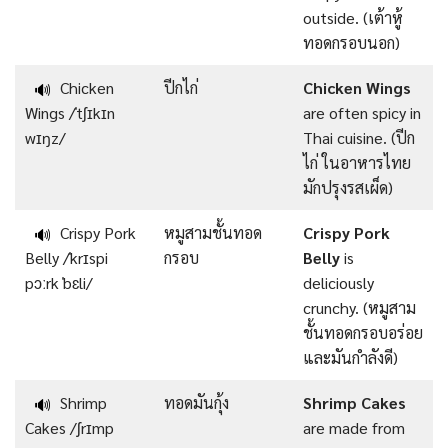
outside. (เต้าหู้
ทอดกรอบนอก)
Chicken
ปีกไก่
Chicken Wings
🔊
Wings /ˈtʃɪkɪn
are often spicy in
wɪŋz/
Thai cuisine. (ปีก
ไก่ ในอาหารไทย
มักปรุงรสเผ็ด)
Crispy Pork
หมูสามชั้นทอด
Crispy Pork
🔊
Belly /ˈkrɪspi
กรอบ
Belly
is
pɔːrk ˈbɛli/
deliciously
crunchy. (หมูสาม
ชั้นทอดกรอบอร่อย
และมันกำลังดี)
Shrimp
ทอดมันกุ้ง
Shrimp Cakes
🔊
Cakes /ʃrɪmp
are made from