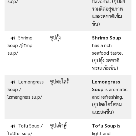
suːp/
flavorful. (ซุปผัก
รวมดีต่อสุขภาพ
และรสชาติเข้ม
ข้น)
Shrimp
ซุปกุ้ง
Shrimp Soup
🔊
Soup /ʃrɪmp
has a rich
suːp/
seafood taste.
(ซุปกุ้ง รสชาติ
ทะเลเข้มข้น)
Lemongrass
ซุปตะไคร้
Lemongrass
🔊
Soup /
Soup
is aromatic
ˈlɛmənɡræs suːp/
and refreshing.
(ซุปตะไคร้หอม
และสดชื่น)
Tofu Soup /
ซุปเต้าหู้
Tofu Soup
is
🔊
ˈtoʊfuː suːp/
light and