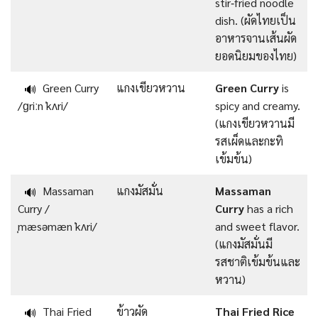
stir‑fried noodle
dish. (ผัดไทยเป็น
อาหารจานเส้นผัด
ยอดนิยมของไทย)
Green Curry
แกงเขียวหวาน
Green Curry
is
🔊
/ɡriːn ˈkʌri/
spicy and creamy.
(แกงเขียวหวานมี
รสเผ็ดและกะทิ
เข้มข้น)
Massaman
แกงมัสมั่น
Massaman
🔊
Curry /
Curry
has a rich
ˌmæsəmæn ˈkʌri/
and sweet flavor.
(แกงมัสมั่นมี
รสชาติเข้มข้นและ
หวาน)
Thai Fried
ข้าวผัด
Thai Fried Rice
🔊