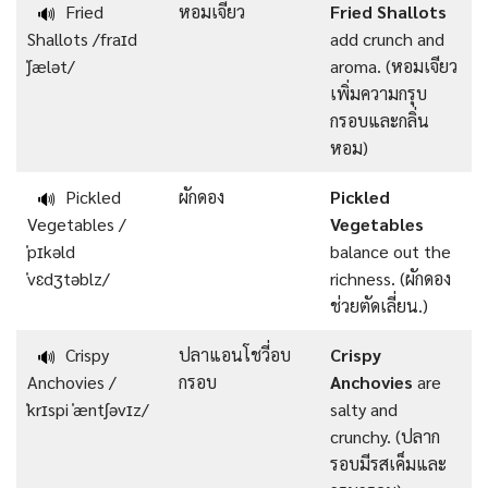
Fried
หอมเจียว
Fried Shallots
🔊
Shallots /fraɪd
add crunch and
ˈʃælət/
aroma. (หอมเจียว
เพิ่มความกรุบ
กรอบและกลิ่น
หอม)
Pickled
ผักดอง
Pickled
🔊
Vegetables /
Vegetables
ˈpɪkəld
balance out the
ˈvɛdʒtəblz/
richness. (ผักดอง
ช่วยตัดเลี่ยน.)
Crispy
ปลาแอนโชวี่อบ
Crispy
🔊
Anchovies /
กรอบ
Anchovies
are
ˈkrɪspi ˈæntʃəvɪz/
salty and
crunchy. (ปลาก
รอบมีรสเค็มและ