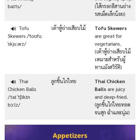
baɪts/
(ไส้กรอกอีสานย่าง
รสเผ็ดเล็กน้อย)
Tofu
เต้าหู้ย่างเสียบไม้
Tofu Skewers
🔊
Skewers /ˈtoʊfuː
are great for
ˈskjuːərz/
vegetarians.
(เต้าหู้ย่างเสียบไม้
เหมาะสำหรับผู้
ทานมังสวิรัติ)
Thai
ลูกชิ้นไก่ไทย
Thai Chicken
🔊
Chicken Balls
Balls
are juicy
/taɪ ˈtʃɪkɪn
and deep-fried.
bɔːlz/
(ลูกชิ้นไก่ไทยทอด
จนสุก ฉ่ำและนุ่ม)