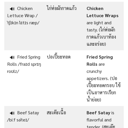
Chicken
ไก่ห่อผักกาดแก้ว
Chicken
🔊
Lettuce Wrap /
Lettuce Wraps
ˈtʃɪkɪn ˈlɛtɪs ræp/
are light and
tasty. (ไก่ห่อผัก
กาดแก้วเบาท้อง
และอร่อย)
Fried Spring
ปอเปี๊ยะทอด
Fried Spring
🔊
Rolls /fraɪd sprɪŋ
Rolls
are
roʊlz/
crunchy
appetizers. (ปอ
เปี๊ยะทอดกรอบ ใช้
เป็นอาหารเรียก
น้ำย่อย)
Beef Satay
สะเต๊ะเนื้อ
Beef Satay
is
🔊
/biːf səˈteɪ/
flavorful and
tender. (สะเต๊ะ