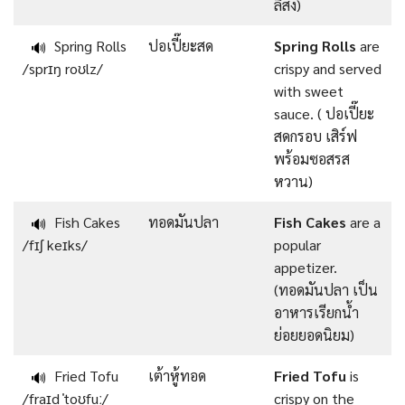
ลิสง)
Spring Rolls
ปอเปี๊ยะสด
Spring Rolls
are
🔊
/sprɪŋ roʊlz/
crispy and served
with sweet
sauce. ( ปอเปี๊ยะ
สดกรอบ เสิร์ฟ
พร้อมซอสรส
หวาน)
Fish Cakes
ทอดมันปลา
Fish Cakes
are a
🔊
/fɪʃ keɪks/
popular
appetizer.
(ทอดมันปลา เป็น
อาหารเรียกน้ำ
ย่อยยอดนิยม)
Fried Tofu
เต้าหู้ทอด
Fried Tofu
is
🔊
/fraɪd ˈtoʊfuː/
crispy on the