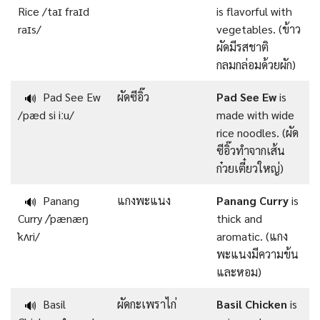
Rice /taɪ fraɪd
is flavorful with
raɪs/
vegetables. (ข้าว
ผัดมีรสชาติ
กลมกล่อมด้วยผัก)
Pad See Ew
ผัดซีอิ๊ว
Pad See Ew
is
🔊
/pæd si iːu/
made with wide
rice noodles. (ผัด
ซีอิ๊วทำจากเส้น
ก๋วยเตี๋ยวใหญ่)
Panang
แกงพะแนง
Panang Curry
is
🔊
Curry /ˈpænæŋ
thick and
ˈkʌri/
aromatic. (แกง
พะแนงมีความข้น
และหอม)
Basil
ผัดกะเพราไก่
Basil Chicken
is
🔊