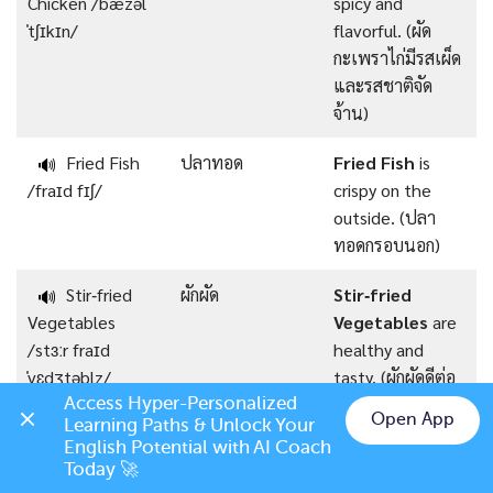
Chicken /ˈbæzəl
spicy and
ˈtʃɪkɪn/
flavorful. (ผัด
กะเพราไก่มีรสเผ็ด
และรสชาติจัด
จ้าน)
Fried Fish
ปลาทอด
Fried Fish
is
🔊
/fraɪd fɪʃ/
crispy on the
outside. (ปลา
ทอดกรอบนอก)
Stir‑fried
ผักผัด
Stir‑fried
🔊
Vegetables
Vegetables
are
/stɜːr fraɪd
healthy and
ˈvɛdʒtəblz/
tasty. (ผักผัดดีต่อ
สุขภาพและอร่อย)
Access Hyper-Personalized 
Open App
Learning Paths & Unlock Your 
Chat on LINE
English Potential with AI Coach 
Grilled Pork
หมูย่าง
Grilled Pork
is
🔊
Today 🚀
/ɡrɪld pɔːrk/
juicy and