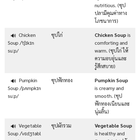
nutritious. (ซุป
ปลามีคุณค่าทาง
โภชนาการ)
Chicken
ซุปไก่
Chicken Soup
is
🔊
Soup /ˈtʃɪkɪn
comforting and
suːp/
warm. (ซุปไก่ ให้
ความอบอุ่นและ
รู้สึกสบาย)
Pumpkin
ซุปฟักทอง
Pumpkin Soup
🔊
Soup /ˈpʌmpkɪn
is creamy and
suːp/
smooth. (ซุป
ฟักทองเนียนและ
นุ่มลิ้น)
Vegetable
ซุปผักรวม
Vegetable Soup
🔊
Soup /ˈvɛdʒtəbl
is healthy and