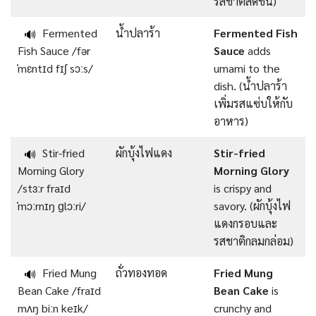
รสชาติสดชื่น)
Fermented
น้ำปลาร้า
Fermented Fish
🔊
Fish Sauce /fər
Sauce
adds
ˈmɛntɪd fɪʃ sɔːs/
umami to the
dish. (น้ำปลาร้า
เพิ่มรสแซ่บให้กับ
อาหาร)
Stir-fried
ผักบุ้งไฟแดง
Stir-fried
🔊
Morning Glory
Morning Glory
/stɜːr fraɪd
is crispy and
ˈmɔːrnɪŋ ɡlɔːri/
savory. (ผักบุ้งไฟ
แดงกรอบและ
รสชาติกลมกล่อม)
Fried Mung
ถั่วทองทอด
Fried Mung
🔊
Bean Cake /fraɪd
Bean Cake
is
mʌŋ biːn keɪk/
crunchy and