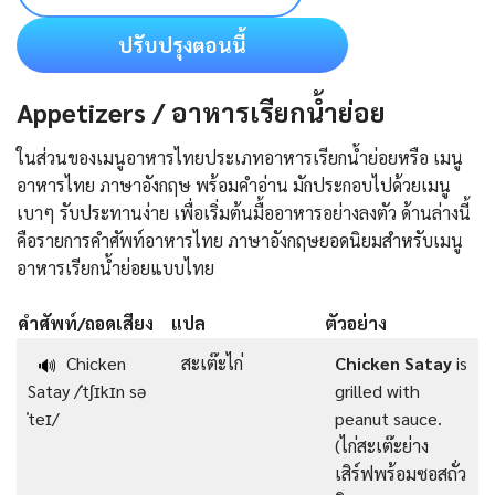
ปรับปรุงตอนนี้
Appetizers / อาหารเรียกน้ำย่อย
ในส่วนของเมนูอาหารไทยประเภทอาหารเรียกน้ำย่อยหรือ เมนู
อาหารไทย ภาษาอังกฤษ พร้อมคำอ่าน มักประกอบไปด้วยเมนู
เบาๆ รับประทานง่าย เพื่อเริ่มต้นมื้ออาหารอย่างลงตัว ด้านล่างนี้
คือรายการคําศัพท์อาหารไทย ภาษาอังกฤษยอดนิยมสำหรับเมนู
อาหารเรียกน้ำย่อยแบบไทย
คำศัพท์/ถอดเสียง
แปล
ตัวอย่าง
Chicken
สะเต๊ะไก่
Chicken Satay
is
🔊
Satay /ˈtʃɪkɪn sə
grilled with
ˈteɪ/
peanut sauce.
(ไก่สะเต๊ะย่าง
เสิร์ฟพร้อมซอสถั่ว