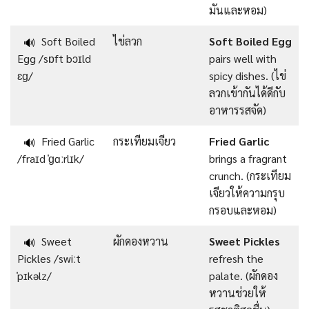
มันและหอม)
Soft Boiled
ไข่ลวก
Soft Boiled Egg
🔊
Egg /sɒft bɔɪld
pairs well with
ɛɡ/
spicy dishes. (ไข่
ลวกเข้ากันได้ดีกับ
อาหารรสจัด)
Fried Garlic
กระเทียมเจียว
Fried Garlic
🔊
/fraɪd ˈɡɑːrlɪk/
brings a fragrant
crunch. (กระเทียม
เจียวให้ความกรุบ
กรอบและหอม)
Sweet
ผักดองหวาน
Sweet Pickles
🔊
Pickles /swiːt
refresh the
ˈpɪkəlz/
palate. (ผักดอง
หวานช่วยให้