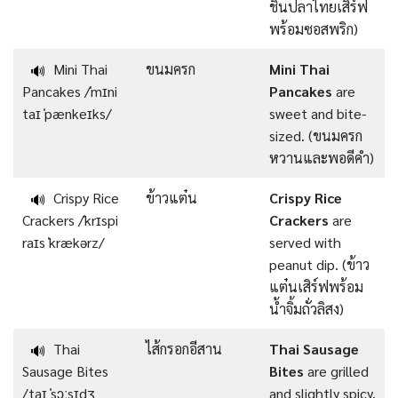
ชิ้นปลาไทยเสิร์ฟ
พร้อมซอสพริก)
Mini Thai
ขนมครก
Mini Thai
🔊
Pancakes /ˈmɪni
Pancakes
are
taɪ ˈpænkeɪks/
sweet and bite-
sized. (ขนมครก
หวานและพอดีคำ)
Crispy Rice
ข้าวแต๋น
Crispy Rice
🔊
Crackers /ˈkrɪspi
Crackers
are
raɪs ˈkrækərz/
served with
peanut dip. (ข้าว
แต๋นเสิร์ฟพร้อม
น้ำจิ้มถั่วลิสง)
Thai
ไส้กรอกอีสาน
Thai Sausage
🔊
Sausage Bites
Bites
are grilled
/taɪ ˈsɔːsɪdʒ
and slightly spicy.