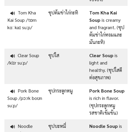
Tom Kha
ซุปต้มข่าไก่กะทิ
Tom Kha Kai
🔊
Kai Soup /tɒm
Soup
is creamy
kɑː kaɪ suːp/
and fragrant. (ซุป
ต้มข่าไก่หอมและ
มันกะทิ)
Clear Soup
ซุปใส
Clear Soup
is
🔊
/klɪr suːp/
light and
healthy. (ซุปใสดี
ต่อสุขภาพ)
Pork Bone
ซุปกระดูกหมู
Pork Bone Soup
🔊
Soup /pɔːrk boʊn
is rich in flavor.
suːp/
(ซุปกระดูกหมู
รสชาติเข้มข้น)
Noodle
ซุปบะหมี่
Noodle Soup
is
🔊