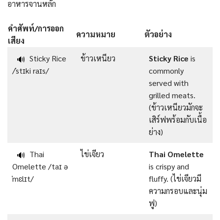
อาหารจานหลัก
คำศัพท์/การออก
ความหมาย
ตัวอย่าง
เสียง
Sticky Rice
ข้าวเหนียว
Sticky Rice
is
🔊
/ˈstɪki raɪs/
commonly
served with
grilled meats.
(ข้าวเหนียวมักจะ
เสิร์ฟพร้อมกับเนื้อ
ย่าง)
Thai
ไข่เจียว
Thai Omelette
🔊
Omelette /taɪ ə
is crispy and
ˈmɛlɪt/
fluffy. (ไข่เจียวมี
ความกรอบและนุ่ม
ฟู)