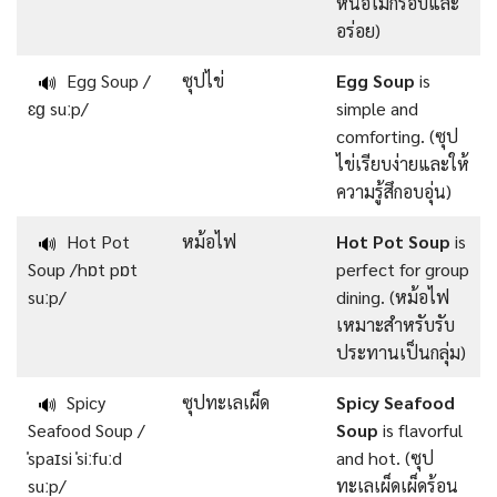
หน่อไม้กรอบและ
อร่อย)
Egg Soup /
ซุปไข่
Egg Soup
is
🔊
ɛɡ suːp/
simple and
comforting. (ซุป
ไข่เรียบง่ายและให้
ความรู้สึกอบอุ่น)
Hot Pot
หม้อไฟ
Hot Pot Soup
is
🔊
Soup /hɒt pɒt
perfect for group
suːp/
dining. (หม้อไฟ
เหมาะสำหรับรับ
ประทานเป็นกลุ่ม)
Spicy
ซุปทะเลเผ็ด
Spicy Seafood
🔊
Seafood Soup /
Soup
is flavorful
ˈspaɪsi ˈsiːfuːd
and hot. (ซุป
suːp/
ทะเลเผ็ดเผ็ดร้อน