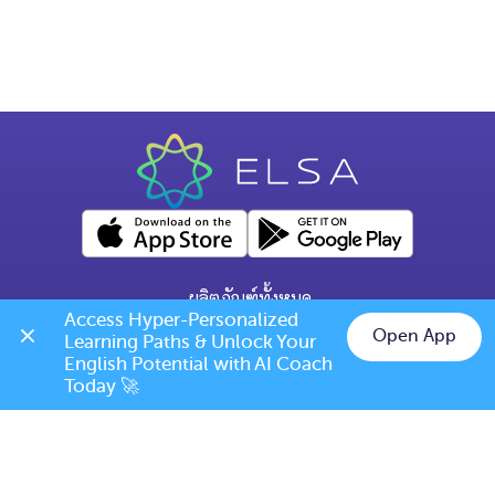
ผลิตภัณฑ์ทั้งหมด
Access Hyper-Personalized 
คำถามทั่วไป
Open App
Learning Paths & Unlock Your 
Chat on LINE
English Potential with AI Coach 
ข้อกำหนดการเปลี่ยนแปลง/ยกเลิก
Today 🚀
เบอร์โทร: (+66) 020385810
(เวลาเปิดทำการ: จันทร์-ศุกร์ 9.00 น. - 17.00 น.)