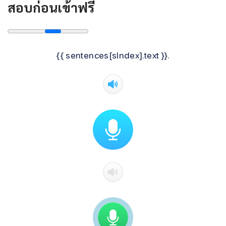
สอบก่อนเข้าฟรี
{{ sentences[sIndex].text }}.