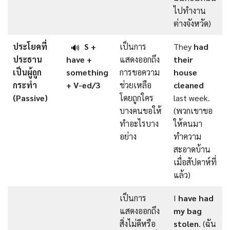
ไปทำงาน
ต่างจังหวัด)
ประโยคที่
S +
เป็นการ
They
had
🔊
ประธาน
have +
แสดงออกถึง
their
เป็นผู้ถูก
something
การขอความ
house
กระทำ
+ V-ed/3
ช่วยเหลือ
cleaned
(Passive)
โดยถูกใคร
last week.
บางคนขอให้
(พวกเขาขอ
ทำอะไรบาง
ให้คนมา
อย่าง
ทำความ
สะอาดบ้าน
เมื่อสัปดาห์ที่
แล้ว)
เป็นการ
I
have had
แสดงออกถึง
my bag
สิ่งไม่ดีหรือ
stolen
. (ฉัน