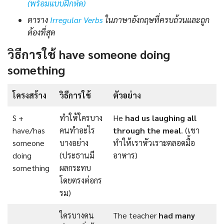
(พร้อมแบบฝึกหัด)
ตาราง
Irregular Verbs
ในภาษาอังกฤษที่ครบถ้วนและถูก
ต้องที่สุด
วิธีการใช้ have someone doing
something
โครงสร้าง
วิธีการใช้
ตัวอย่าง
S +
ทำให้ใครบาง
He
had us laughing
all
have/has
คนทำอะไร
through the meal
. (เขา
someone
บางอย่าง
ทำให้เราหัวเราะตลอดมื้อ
doing
(ประธานมี
อาหาร)
something
ผลกระทบ
โดยตรงต่อกร
รม)
ใครบางคน
The teacher
had many