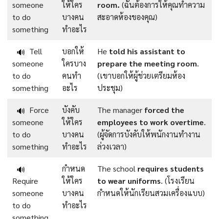
someone
ให้ใคร
room.
(ฉันต้องการให้คุณทำความ
to do
บางคน
สะอาดห้องของคุณ)
something
ทำอะไร
Tell
บอกให้
He
told his assistant to
🔊
someone
ใครบาง
prepare the meeting room
.
to do
คนทำ
(เขาบอกให้ผู้ช่วยเตรียมห้อง
something
อะไร
ประชุม)
Force
บังคับ
The manager
forced the
🔊
someone
ให้ใคร
employees to work overtime
.
to do
บางคน
(ผู้จัดการบังคับให้พนักงานทำงาน
something
ทำอะไร
ล่วงเวลา)
กำหนด
The school
requires students
🔊
Require
ให้ใคร
to wear uniforms
. (โรงเรียน
someone
บางคน
กำหนดให้นักเรียนสวมเครื่องแบบ)
to do
ทำอะไร
something