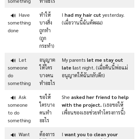
something
ทำอะไร
Have
ทำให้
I
had my hair cut
yesterday.
🔊
something
บางสิ่ง
(เมื่อวานนี้ฉันตัดผม)
done
ถูกทำ
(ถูก
กระทำ)
Let
อนุญาต
My parents
let me stay out
🔊
someone
ให้ใคร
late l
ast night. (เมื่อคืนนี้พ่อแม่
do
บางคน
อนุญาตให้ฉันกลับดึก)
something
ทำอะไร
Ask
ขอให้
She
asked her friend to help
🔊
someone
ใครบาง
with the project.
(เธอขอให้
to do
คนทำ
เพื่อนของเธอช่วยทำโครงการนี้)
something
อะไร
Want
ต้องการ
I
want you to clean your
🔊