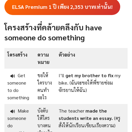
ELSA Premium 1 ปี เพียง
2,353
บาทเท่านั้น!
โครงสร้างที่คล้ายคลึงกับ have
someone do something
โครงสร้าง
ความ
ตัวอย่าง
หมาย
Get
ขอให้
I’ll
get my brother to fix
my
🔊
someone
ใครบาง
bike. (ฉันจะขอให้พี่ชายซ่อม
to do
คนทำ
จักรยานให้ฉัน)
something
อะไร
Make
บังคับ
The teacher
made the
🔊
someone
ให้ใคร
students write an essay.
(ครู
do
บางคน
สั่งให้นักเรียนเขียนเรียงความ)