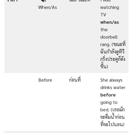
🔊
When/As
watching
TV
when/as
the
doorbell
rang. (ขณะที่
ฉันกำลังดูทีวี
กริ่งประตูก็ดัง
ขึ้น)
Before
ก่อนที่
She always
drinks water
before
going to
bed. (เธอมัก
จะดื่มน้ำก่อน
ที่จะไปนอน)