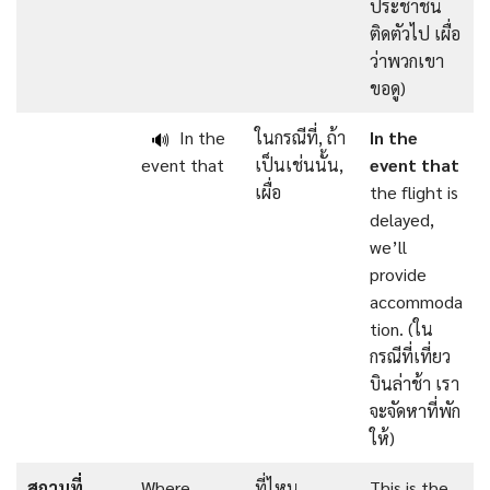
ประชาชน
ติดตัวไป เผื่อ
ว่าพวกเขา
ขอดู)
In the
ในกรณีที่, ถ้า
In the
🔊
event that
เป็นเช่นนั้น,
event that
เผื่อ
the flight is
delayed,
we’ll
provide
accommoda
tion. (ใน
กรณีที่เที่ยว
บินล่าช้า เรา
จะจัดหาที่พัก
ให้)
สถานที่
Where
ที่ไหน
This is the