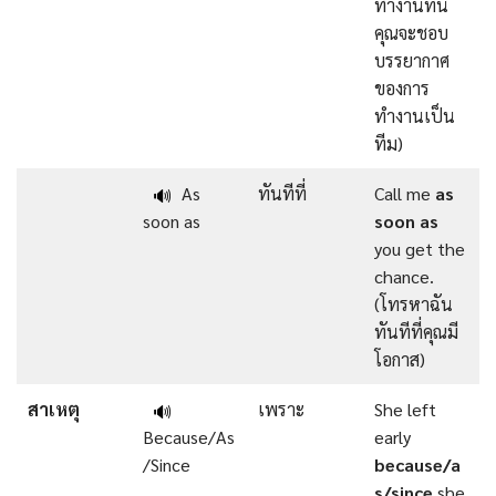
ทำงานที่นี่
คุณจะชอบ
บรรยากาศ
ของการ
ทำงานเป็น
ทีม)
As
ทันทีที่
Call me
as
🔊
soon as
soon as
you get the
chance.
(โทรหาฉัน
ทันทีที่คุณมี
โอกาส)
สาเหตุ
เพราะ
She left
🔊
Because/As
early
/Since
because/a
s/since
she