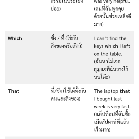
กรรมในประโยค
was very helpful.
ย่อย)
(คนที่ฉันพูดคุย
ด้วยนั้นช่วยเหลือดี
มาก)
Which
ซึ่ง / ที่ (ใช้กับ
I can’t find the
สิ่งของหรือสัตว์)
keys
which
I left
on the table.
(ฉันหาไม่เจอ
กุญแจที่ฉันวางไว้
บนโต๊ะ)
That
ที่/ซึ่ง (ใช้ได้ทั้งกับ
The laptop
that
คนและสิ่งของ)
I bought last
week is very fast.
(แล็ปท็อปที่ฉันซื้อ
เมื่อสัปดาห์ที่แล้ว
เร็วมาก)