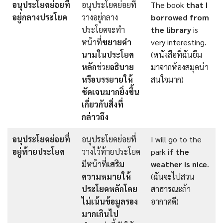
อนุประโยคย่อยที่
อนุประโยคย่อยที่
The book
that I
อยู่กลางประโยค
วางอยู่กลาง
borrowed from
ประโยคจะทำ
the library
is
หน้าที่
ขยายคำ
very interesting.
นามในประโยค
(หนังสือที่ฉันยืม
หลัก
ช่วย
อธิบาย
มาจากห้องสมุดน่า
หรือบรรยายให้
สนใจมาก)
ชัดเจนมากยิ่งขึ้น
เกี่ยวกับสิ่งที่
กล่าวถึง
อนุประโยคย่อยที่
อนุประโยคย่อยที่
I will go to the
อยู่ท้ายประโยค
วางไว้ท้ายประโยค
park
if the
มีหน้าที่
เสริม
weather is nice
.
ความหมายให้
(ฉันจะไปสวน
ประโยคหลักโดย
สาธารณะถ้า
ไม่เน้นข้อมูลรอง
อากาศดี)
มากเกินไป