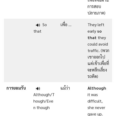
การสอบ
ปลายภาค)
So
เพื่อ …
They left
🔊
that
early
so
that
they
could avoid
traffic. (พวก
เขาออกไป
แต่เช้าเพื่อที่
จะหลีกเลี่ยง
รถติด)
การยอมรับ
แม้ว่า
Although
🔊
Although/T
it was
hough/Eve
difficult,
n though
she never
gave up.