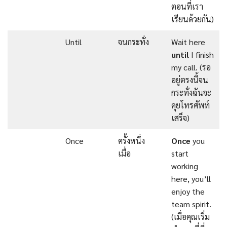
ตอนที่เรา
เรียนด้วยกัน)
Until
จนกระทั่ง
Wait here
until
I finish
my call. (รอ
อยู่ตรงนี้จน
กระทั่งฉันจะ
คุยโทรศัพท์
เสร็จ)
Once
ครั้งหนึ่ง
Once
you
เมื่อ
start
working
here, you’ll
enjoy the
team spirit.
(เมื่อคุณเริ่ม