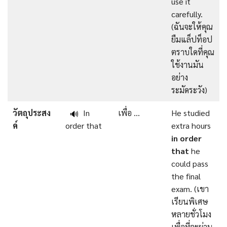
use it
carefully.
(ฉันจะให้คุณ
ยืมแล็ปท็อป
ตราบใดที่คุณ
ใช้งานมัน
อย่าง
ระมัดระวัง)
วัตถุประสง
In
เพื่อ …
He studied
🔊
ค์
order that
extra hours
in order
that
he
could pass
the final
exam. (เขา
เรียนพิเศษ
หลายชั่วโมง
เพื่อที่จะผ่าน