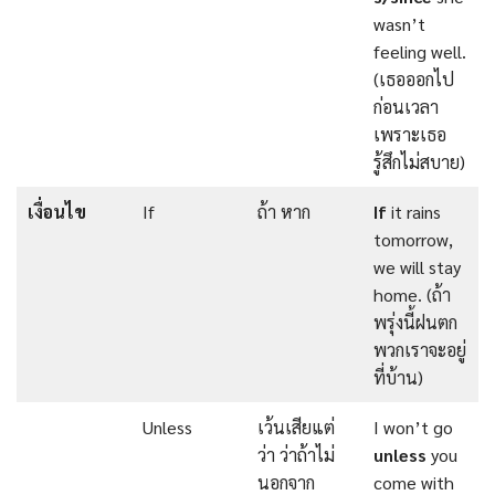
wasn’t
feeling well.
(เธอออกไป
ก่อนเวลา
เพราะเธอ
รู้สึกไม่สบาย)
เงื่อนไข
If
ถ้า หาก
If
it rains
tomorrow,
we will stay
home. (ถ้า
พรุ่งนี้ฝนตก
พวกเราจะอยู่
ที่บ้าน)
Unless
เว้นเสียแต่
I won’t go
ว่า ว่าถ้าไม่
unless
you
นอกจาก
come with