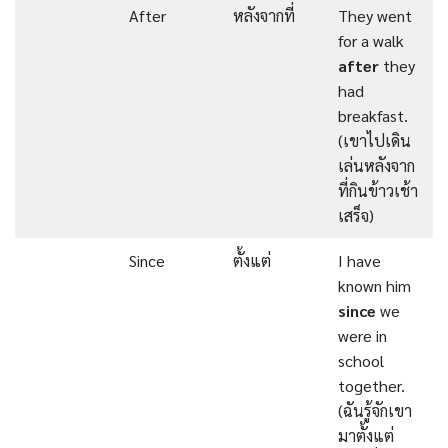
After
หลังจากที่
They went
for a walk
after
they
had
breakfast.
(เขาไปเดิน
เล่นหลังจาก
ที่กินข้าวเช้า
เสร็จ)
Since
ตั้งแต่
I have
known him
since
we
were in
school
together.
(ฉันรู้จักเขา
มาตั้งแต่