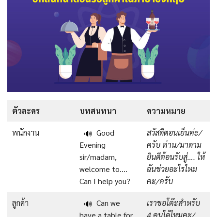
ตัวละคร
บทสนทนา
ความหมาย
พนักงาน
Good
สวัสดีตอนเย็นค่ะ/
🔊
Evening
ครับ ท่าน/มาดาม
sir/madam,
ยินดีต้อนรับสู่…. ให้
welcome to….
ฉันช่วยอะไรไหม
Can I help you?
คะ/ครับ
ลูกค้า
Can we
เราขอโต๊ะสำหรับ
🔊
have a table for
4 คนได้ไหมคะ/