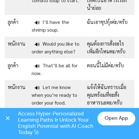
tomato soup to start.
เทศเป็นอาหารเรียก
น้ำย่อย
ลูกค้า
I’ll have the
ฉันเอาซุปกุ้งค่ะ/ครับ
🔊
shrimp soup.
พนักงาน
Would you like to
คุณต้องการสั่งอะไร
🔊
order anything else?
เพิ่มอีกไหมคะ/ครับ
ลูกค้า
That’ll be all for
ตอนนี้ไม่มีค่ะ/ครับ
🔊
now.
พนักงาน
Let me know
แจ้งให้ฉันทราบเมื่อ
🔊
when you’re ready to
คุณพร้อมที่จะสั่ง
order your food.
อาหารนะคะ/ครับ
Access Hyper-Personalized 
>>>
Read more
:
บทสนทนาภาษาอังกฤษ 40 บทที่ใช้บ่อยในชีวิต
Open App
Learning Paths & Unlock Your 
Chat on LINE
ประจำวัน
English Potential with AI Coach 
Today 🚀