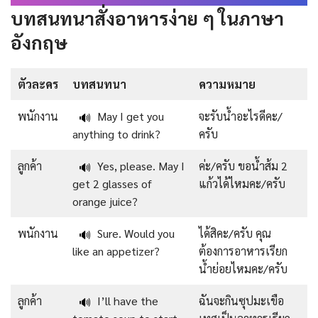
บทสนทนาสั่งอาหารง่าย ๆ ในภาษา
อังกฤษ
ตัวละคร
บทสนทนา
ความหมาย
พนักงาน
May I get you
จะรับนํ้าอะไรดีคะ/
🔊
anything to drink?
ครับ
ลูกค้า
Yes, please. May I
ค่ะ/ครับ ขอน้ำส้ม 2
🔊
get 2 glasses of
แก้วได้ไหมคะ/ครับ
orange juice?
พนักงาน
Sure. Would you
ได้สิคะ/ครับ คุณ
🔊
like an appetizer?
ต้องการอาหารเรียก
น้ำย่อยไหมคะ/ครับ
ลูกค้า
I’ll have the
ฉันจะกินซุปมะเขือ
🔊