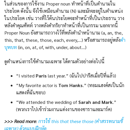
ในส่วนของการใช้งาน Proper noun ทำหน้าที่เป็นคำนามใน
ประโยค ดังนั้น จึงใช้เหมือนคำนาม (N) และมักจะอยู่ในตำแหน่ง
ในประโยค เช่น วางที่ไว้ต้นประโยคจะทำหน้าที่เป็นประธาน วาง
หลังคำคุณศัพท์ วางหลังคำกริยาทำหน้าที่เป็นกรรม นอกจากนี้
Proper Noun ยังสามารถวางไว้ที่หลังคำนำหน้านาม (a, an, the,
this, that, these, those, each, every,…) หรือสามารถอยู่หลัง
คำ
บุพบท
(in, on, at, of, with, under, about…)
ดูตำแหน่งการใช้คำนามเฉพาะ ได้ตามตัวอย่างต่อไปนี้
“I visited
Paris
last year.” (ฉันไปปารีสเมื่อปีที่แล้ว)
“My favorite actor is
Tom Hanks
.” (ทอมแฮงค์สเป็นนัก
แสดงที่ฉันชอบ)
“We attended the wedding of
Sarah and Mark
.”
(พวกเราไปเข้าร่วมงานแต่งงานของซาราและมาร์ค)
>>> Read more
:
การใช้ this that these those (คําสรรพนามชี้
เฉพาะ) ด้วยแบบฝึกหัด