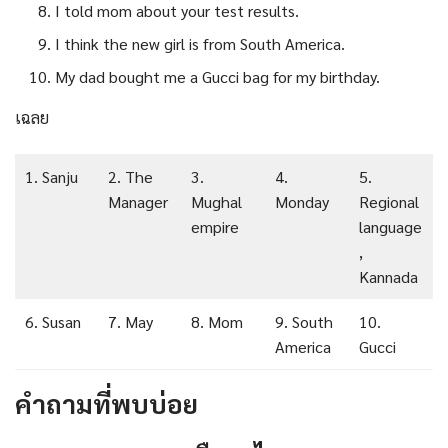
I told mom about your test results.
I think the new girl is from South America.
My dad bought me a Gucci bag for my birthday.
เฉลย
1. Sanju
2. The
3.
4.
5.
Manager
Mughal
Monday
Regional
empire
language
,
Kannada
6. Susan
7. May
8. Mom
9. South
10.
America
Gucci
คำถามที่พบบ่อย