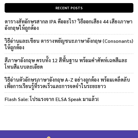
RECENT POSTS
ตารางสัทอักษรสากล IPA คืออะไร? วิธีออกเสียง 44 เสียงภาษา
อังกฤษให้ถูกต้อง
วิธีอ่านและเขียน ตารางพยัญชนะภาษาอังกฤษ (Consonants)
ให้ถูกต้อง
สีภาษาอังกฤษ ครบทั้ง 12 สีพื้นฐาน พร้อมคำศัพท์เฉดสีและ
โทนสีแบบละเอียด
วิธีอ่านตัวอักษรภาษาอังกฤษ A-Z อย่างถูกต้อง พร้อมเคล็ดลับ
เพื่อการเรียนรู้ที่รวดเร็วและการจดจำในระยะยาว
Flash Sale: โปรแรงจาก ELSA Speak มาแล้ว!