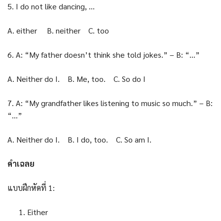
5. I do not like dancing, …
A. either B. neither C. too
6. A: “My father doesn’t think she told jokes.” – B: “…”
A. Neither do I. B. Me, too. C. So do I
7. A: “My grandfather likes listening to music so much.” – B:
“…”
A. Neither do I. B. I do, too. C. So am I.
คำเฉลย
แบบฝึกหัดที่ 1:
Either