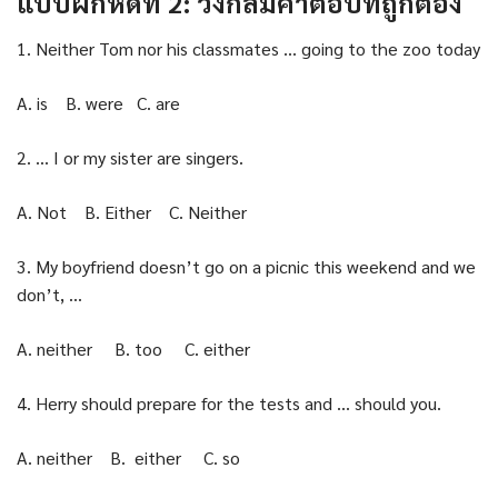
แบบฝึกหัดที่ 2: วงกลมคำตอบที่ถูกต้อง
1. Neither Tom nor his classmates … going to the zoo today
A. is B. were C. are
2. … I or my sister are singers.
A. Not B. Either C. Neither
3. My boyfriend doesn’t go on a picnic this weekend and we
don’t, …
A. neither B. too C. either
4. Herry should prepare for the tests and … should you.
A. neither B. either C. so