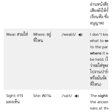
อ่านหนังสือ
เสียงดังให้ชั้น
เรียนฟัง ซึ่งคร
อนุญาต)
Wear: สวมใส่
Where: อยู่
/weə(r)/
I don’t know
🔊
ที่ไหน
what to
wea
to the party
where
it will
be held. (ไม่รู
ว่าจะใส่ชุดอะ
ไปงานปาร์ตี้
หรือมันจัด
ที่ไหน)
Sight: การ
Site: สถาน
/saɪt/
The
sight
o
🔊
มองเห็น
the ancient
ruins at the