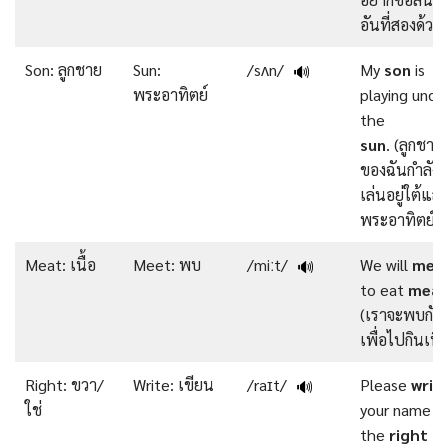
อันที่สองด้วย)
Son: ลูกชาย
Sun:
/sʌn/
My
son
is
🔊
พระอาทิตย์
playing unde
the
sun
. (ลูกชาย
ของฉันกำลัง
เล่นอยู่ใต้แสง
พระอาทิตย์)
Meat: เนื้อ
Meet: พบ
/miːt/
We will
mee
🔊
to eat
meat
(เราจะพบกัน
เพื่อไปกินเนื้
Right: ขวา/
Write: เขียน
/raɪt/
Please
writ
🔊
ใช่
your name o
the
right