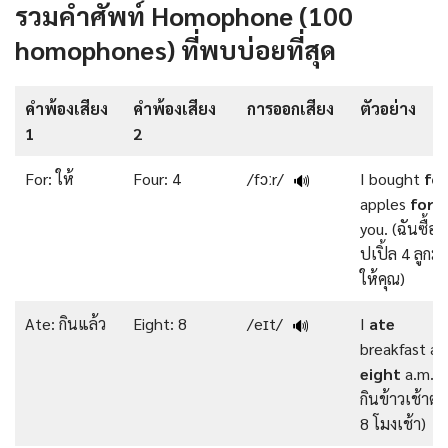
รวมคําศัพท์ Homophone (100
homophones) ที่พบบ่อยที่สุด
คำพ้องเสียง
คำพ้องเสียง
การออกเสียง
ตัวอย่าง
1
2
For: ให้
Four: 4
/fɔːr/
I bought
fou
🔊
apples
for
you. (ฉันซื้อ
ปเปิ้ล 4 ลูกม
ให้คุณ)
Ate: กินแล้ว
Eight: 8
/eɪt/
I
ate
🔊
breakfast at
eight
a.m. (
กินข้าวเช้าต
8 โมงเช้า)