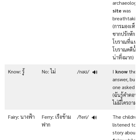
archaeologic
site
was
breathtaking
(การมองเห็น
ซากปรักหักพั
โบราณที่แหล่
โบราณคดีนั้น
น่าทึ่งมาก)
Know: รู้
No: ไม่
/nəʊ/
I
know
the
🔊
answer, but
one asked m
(ฉันรู้คำตอบแ
ไม่มีใครถามฉ
Fairy: นางฟ้า
Ferry: เรือข้าม
/ˈferi/
The children
🔊
ฟาก
listened to a
story about 