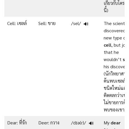
เกี่ยวกับโครง
นี้)
Cell: เซลล์
Sell: ขาย
/sel/
The scientis
🔊
discovered a
new type of
cell
, but jo
that he
wouldn’t
sel
his discovery
(นักวิทยาศาส
ค้นพบเซลล์
ชนิดใหม่แต่พ
ติดตลกว่าเขา
ไม่ขายการค้น
พบของเขา)
Dear: ที่รัก
Deer: กวาง
/dɪə(r)/
My
dear
🔊