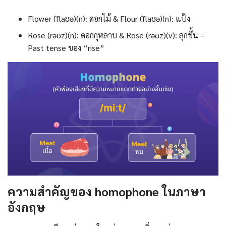
Flower (ˈflaʊə)(n): ดอกไม้ & Flour (ˈflaʊə)(n): แป้ง
Rose (rəʊz)(n): ดอกกุหลาบ & Rose (rəʊz)(v): ลุกขึ้น –
Past tense ของ “rise”
ความสําคัญของ homophone ในภาษา
อังกฤษ