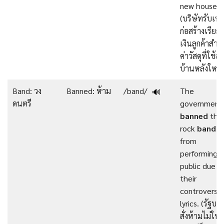
new house.
(บริษัทรับเห
ก่อสร้างเรียกเ
เงินลูกค้าสำห
ค่าวัสดุที่ใช้สร
บ้านหลังใหม่
Band: วง
Banned: ห้าม
/band/
The
🔊
ดนตรี
government
banned
the
rock
band
from
performing i
public due t
their
controversia
lyrics. (รัฐบา
สั่งห้ามไม่ให้