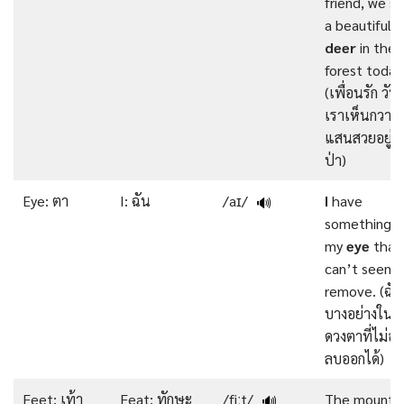
friend, we s
a beautiful
deer
in the
forest today
(เพื่อนรัก วันนี
เราเห็นกวาง
แสนสวยอยู่ใ
ป่า)
Eye: ตา
I: ฉัน
/aɪ/
I
have
🔊
something i
my
eye
that 
can’t seem 
remove. (ฉัน
บางอย่างใน
ดวงตาที่ไม่อ
ลบออกได้)
Feet: เท้า
Feat: ทักษะ
/fiːt/
The mountai
🔊