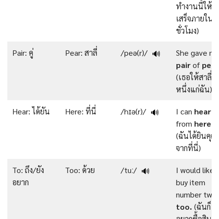
ทำงานนี้ให้
เสร็จภายใน 
ชั่วโมง)
Pair: คู่
Pear: สาลี่
/peə(r)/
She gave me
🔊
pair
of
pear
(เธอให้สาลี่คู่
หนึ่งแก่ฉัน)
Hear: ได้ยัน
Here: ที่นี่
/hɪə(r)/
I can
hear
y
🔊
from
here
.
(ฉันได้ยินคุณ
จากที่นี่)
To: ถึง/ยัง
Too: ด้วย
/tuː/
I would like
🔊
อยาก
buy item
number two,
too.
(ฉันก็
อยากซื้อสินค้