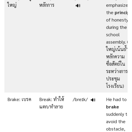
ใหญ่
หลักการ
emphasized
🔊
the
principl
of honesty
during the
school
assembly. (คร
ใหญ่เน้นย้ำถึ
หลักความ
ซื่อสัตย์ใน
ระหว่างการ
ประชุม
โรงเรียน)
Brake: เบรค
Break: ทำให้
/breɪk/
He had to
🔊
แตก/ทำลาย
brake
suddenly to
avoid the
obstacle,