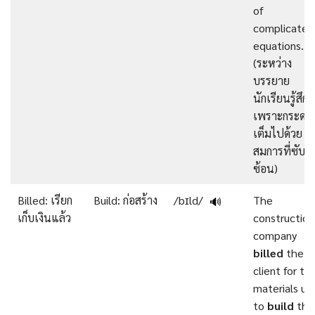
of
complicated
equations.
(ระหว่าง
บรรยาย
นักเรียนรู้สึกเบ
เพราะกระดา
เต็มไปด้วย
สมการที่ซับ
ซ้อน)
Billed: เรียก
Build: ก่อสร้าง
/bɪld/
The
🔊
เก็บเงินแล้ว
construction
company
billed
the
client for th
materials us
to
build
the