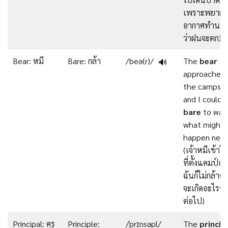
เพราะพยากร
อากาศทำนา
ว่าฝนจะตก)
Bear: หมี
Bare: กล้า
/beə(r)/
The
bear
🔊
approached
the campsit
and I couldn
bare
to wat
what might
happen next
(เจ้าหมีเข้าใก
ที่ตั้งแคมป์แ
ฉันก็ไม่กล้าดูว
จะเกิดอะไรขึ้
ต่อไป)
Principal: ครู
Principle:
/ˈprɪnsəpl/
The
princip