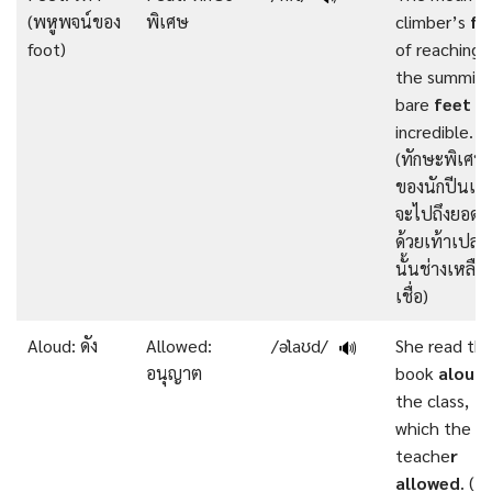
(พหูพจน์ของ
พิเศษ
climber’s
fe
foot)
of reaching
the summit 
bare
feet
w
incredible.
(ทักษะพิเศษ
ของนักปีนเขา
จะไปถึงยอดเ
ด้วยเท้าเปล่า
นั้นช่างเหลือ
เชื่อ)
Aloud: ดัง
Allowed:
/əˈlaʊd/
She read th
🔊
อนุญาต
book
aloud
the class,
which the
teache
r
allowed
. (เ