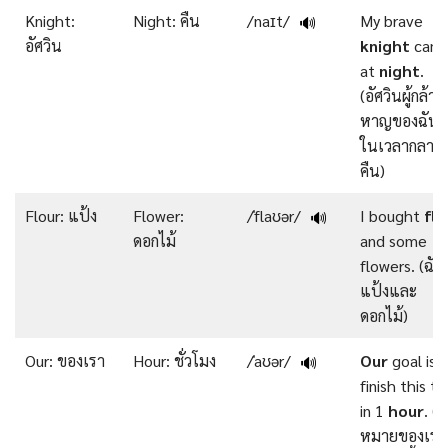
Knight:
Night: คืน
/naɪt/
My brave
🔊
อัศวิน
knight
cam
at
night
.
(อัศวินผู้กล้า
หาญของฉัน
ในเวลากลาง
คืน)
Flour: แป้ง
Flower:
/ˈflaʊər/
I bought
flo
🔊
ดอกไม้
and some
flowers. (ฉันซ
แป้งและ
ดอกไม้)
Our: ของเรา
Hour: ชั่วโมง
/ˈaʊər/
Our
goal is 
🔊
finish this ta
in 1
hour
. (เ
หมายของเราค