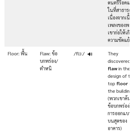
ดนตรีร็อคแส
ในที่สาธารณ
เนื่องจากเนื้อ
เพลงของพวก
เขาก่อให้เกิด
ความขัดแย้ง)
Floor: พื้น
Flaw: ข้อ
/flɔː/
They
🔊
บกพร่อง/
discovered a
ตำหนิ
flaw
in the
design of th
top
floor
of
the building.
(พวกเขาค้น
ข้อบกพร่องใ
การออกแบบพื
บนสุดของ
อาคาร)