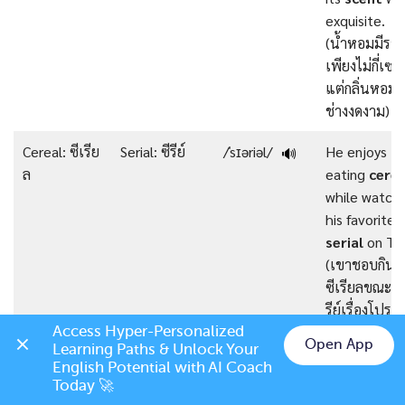
exquisite.
(น้ำหอมมีรา
เพียงไม่กี่เซน
แต่กลิ่นหอมนั
ช่างงดงาม)
Cereal: ซีเรีย
Serial: ซีรีย์
/ˈsɪəriəl/
He enjoys
🔊
ล
eating
cerea
while watch
his favorite
serial
on TV
(เขาชอบกิน
ซีเรียลขณะดูซ
รีย์เรื่องโปรด
ทีวี)
Access Hyper-Personalized 
Open App
Learning Paths & Unlock Your 
Chat on LINE
English Potential with AI Coach 
Nun: แม่ชี
None: ไม่มี
/nʌn/
None
of the
🔊
Today 🚀
nuns
were