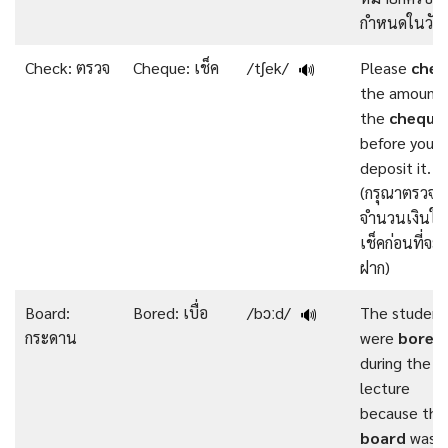
กำหนดในวันนี
Check: ตรวจ
Cheque: เช็ค
/tʃek/
Please
chec
🔊
the amount 
the
cheque
before you
deposit it.
(กรุณาตรวจส
จำนวนเงินใน
เช็คก่อนที่จะ
ฝาก)
Board:
Bored: เบื่อ
/bɔːd/
The student
🔊
กระดาน
were
bored
during the
lecture
because the
board
was fu