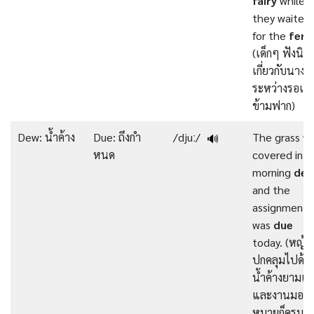
fairy
while
they waited
for the
ferr
(เด็กๆ ฟังนิ
เกี่ยวกับนางฟ
ระหว่างรอเรื
ข้ามฟาก)
Dew: น้ำค้าง
Due: ถึงกํา
/djuː/
The grass w
🔊
หนด
covered in
morning
de
and the
assignment
was
due
today. (หญ้า
ปกคลุมไปด้ว
น้ำค้างยามเช้
และงานมอบ
หมายก็ครบ