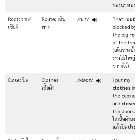
ของนางเอง)
Root: ราก/
Route: เส้น
/ruːt/
That
route
i
🔊
เชียร์
ทาง
blocked by
the big
roo
of the tree.
(เส้นทางนั้นถ
รากไม้ใหญ่
ขวางไว้)
Close: ปิด
Clothes:
/kləʊz/
I put my
🔊
เสื้อผ้า
clothes
int
the cabinet
and
closed
the doors. (
ใส่เสื้อผ้าลงใน
แล้วปิดประตู