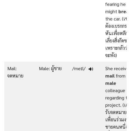
fearing he
might
brea
the car. (เขา
ต้องเบรกกระ
หันเพื่อหลีก
เลี่ยงสิ่งกีดขว
เพราะกลัวว่า
จะพัง)
Mail:
Male: ผู้ชาย
/meɪl/
She received
🔊
จดหมาย
mail
from a
male
colleague
regarding th
project. (เธอ
รับจดหมายจ
เพื่อนร่วมงา
ชายคนหนึ่ง