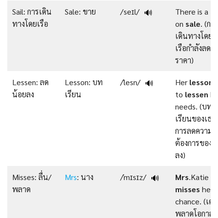
Sail: การเดิน
Sale: ขาย
/seɪl/
There is a
sa
🔊
ทางโดยเรือ
on
sale
. (กา
เดินทางโดย
เรือกําลังลด
ราคา)
Lessen: ลด
Lesson: บท
/ˈlesn/
Her
lesson
i
🔊
น้อยลง
เรียน
to
lessen
he
needs. (บท
เรียนของเธอค
การลดความ
ต้องการของเ
ลง)
Misses: ลื่น/
Mrs
: นาง
/ˈmɪsɪz/
Mrs
.Katie
🔊
พลาด
misses
her
chance. (เคธี่
พลาดโอกาส