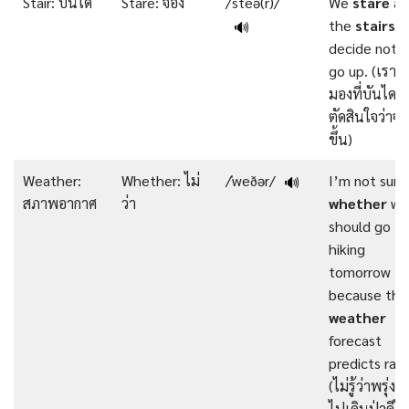
Stair: บันได
Stare: จ้อง
/steə(r)/
We
stare
at
the
stairs
a
🔊
decide not t
go up. (เราจ้
มองที่บันไดแ
ตัดสินใจว่าจะ
ขึ้น)
Weather:
Whether: ไม่
/ˈweðər/
I’m not sure
🔊
สภาพอากาศ
ว่า
whether
we
should go
hiking
tomorrow
because the
weather
forecast
predicts rain
(ไม่รู้ว่าพรุ่งนี
ไปเดินป่าดีไ