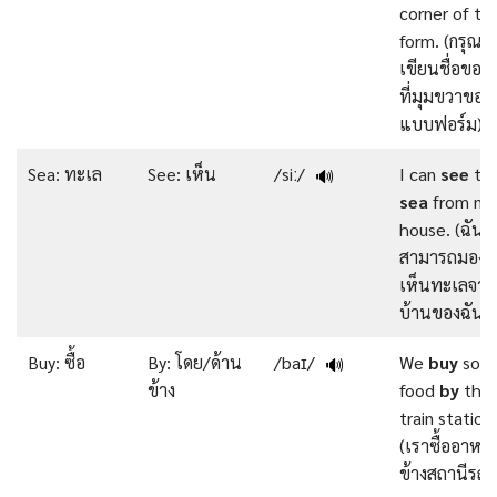
corner of th
form. (กรุณา
เขียนชื่อของ
ที่มุมขวาของ
แบบฟอร์ม)
Sea: ทะเล
See: เห็น
/siː/
I can
see
th
🔊
sea
from my
house. (ฉัน
สามารถมอง
เห็นทะเลจาก
บ้านของฉัน)
Buy: ซื้อ
By: โดย/ด้าน
/baɪ/
We
buy
som
🔊
ข้าง
food
by
the
train station.
(เราซื้ออาหา
ข้างสถานีรถ