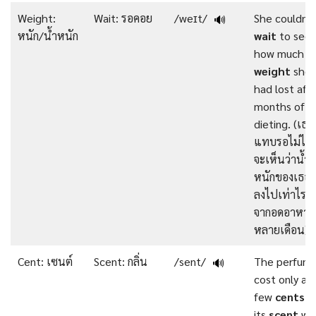
Weight:
Wait: รอคอย
/weɪt/
She couldn’
🔊
หนัก/นํ้าหนัก
wait
to see
how much
weight
she
had lost aft
months of
dieting. (เธอ
แทบรอไม่ไหว
จะเห็นว่าน้ำ
หนักของเธอ
ลงไปเท่าไรหล
จากอดอาหาร
หลายเดือน)
Cent: เซนต์
Scent: กลิ่น
/sent/
The perfum
🔊
cost only a
few
cents
, 
its
scent
wa