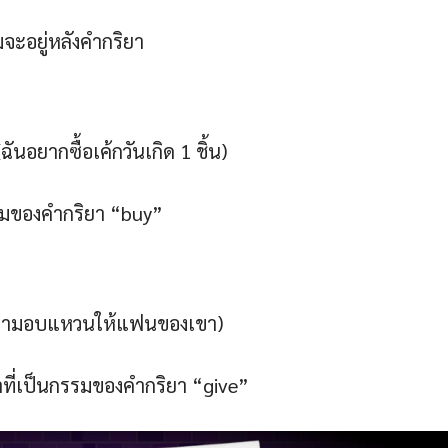
จะอยู่หลังคำกริยา
ฉันอยากซื้อเค้กวันเกิด 1 ชิ้น)
รมของคำกริยา “buy”
g. (เขามอบแหวนให้แฟนของเขา)
ที่เป็นกรรมของคำกริยา “give”