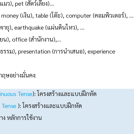
มว), pet (สัตว์เลี้ยง)…
oney (เงิน), table (โต๊ะ), computer (คอมพิวเตอร์), …
ายุ), earthquake (แผ่นดินไหว), …
ยน), office (สำนักงาน),…
ธรรม), presentation (การนำเสนอ), experience
ฤษอย่างมั่นคง:
inuous Tense
): โครงสร้างและแบบฝึกหัด
 Tense
): โครงสร้างและแบบฝึกหัด
้าง หลักการใช้งาน