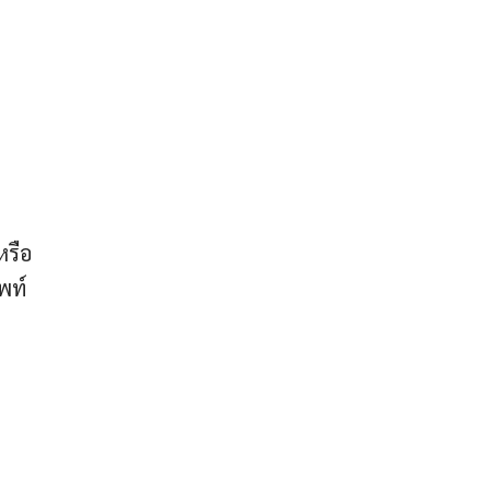
หรือ
พท์