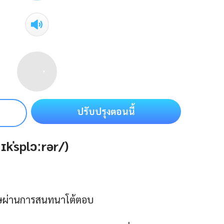
ปรับปรุงตอนนี้
ɪkˈsplɔːrər/)
ฤษผ่านการสนทนาโต้ตอบ