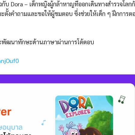
กี่ยวกับ Dora – เด็กหญิงผู้กล้าหาญที่ออกเดินทางสำรวจโลกก
จะตั้งคำถามและขอให้ผู้ชมตอบ ซึ่งช่วยให้เด็ก ๆ ฝึกการต
้ และพัฒนาทักษะด้านภาษาผ่านการโต้ตอบ
mnjOuf0