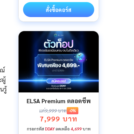
สั่งซื้อคอร์ส
ณ์
ผู้
รู้
ELSA Premium ตลอดชีพ
แค่
9,999 บาท
-0%
7,999 บาท
กรอกรหัส
DDAY
ลดเหลือ
4,699
บาท