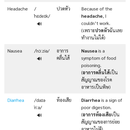
Headache
/
ปวดหัว
Because of the
ˈhɛdeɪk/
headache
, I
couldn’t work.
🔊
(เพราะ
ปวดหัว
ฉันเลย
ทำงานไม่ได้)
Nausea
/ˈnɔːziə/
อาการ
Nausea
is a
คลื่นไส้
symptom of food
🔊
poisoning.
(
อาการคลื่นไส้
เป็น
สัญญาณของโรค
อาหารเป็นพิษ)
Diarrhea
/daɪə
ท้องเสีย
Diarrhea
is a sign of
ˈriːə/
poor digestion.
(
อาการท้องเสีย
เป็น
🔊
สัญญาณของการย่อย
อาหารไม่ดี)