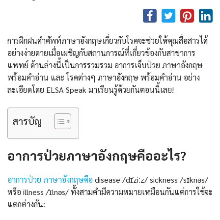
การฝึกฝนคำศัพท์ภาษาอังกฤษเกี่ยวกับโรคจะช่วยให้คุณสื่อสารได้
อย่างง่ายดายเมื่อเผชิญกับสถานการณ์ที่เกี่ยวข้องกับสาขาการ
แพทย์ ด้านล่างนี้เป็นการรวมรวม อาการเจ็บป่วย ภาษาอังกฤษ
พร้อมคําอ่าน และ โรคต่างๆ ภาษาอังกฤษ พร้อมคําอ่าน อย่าง
ละเอียดโดย ELSA Speak มาเรียนรู้ด้วยกันตอนนี้เลย!
สารบัญ
อาการป่วยภาษาอังกฤษคืออะไร?
อาการป่วย ภาษาอังกฤษคือ
disease /dɪˈziːz/ sickness /sɪknəs/
หรือ illness /ˈɪlnəs/ ทั้งสามคำมีความหมายเหมือนกันแต่การใช้จะ
แตกต่างกัน: