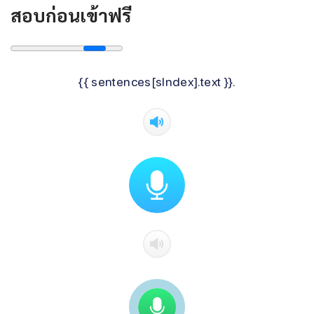
สอบก่อนเข้าฟรี
{{ sentences[sIndex].text }}.