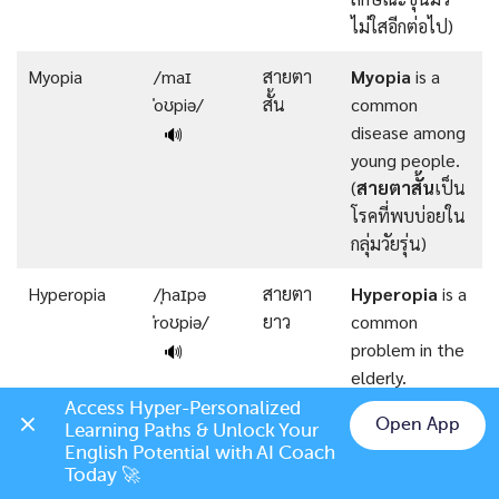
ไม่ใสอีกต่อไป)
Myopia
/maɪ
สายตา
Myopia
is a
ˈoʊpiə/
สั้น
common
disease among
🔊
young people.
(
สายตาสั้น
เป็น
โรคที่พบบ่อยใน
กลุ่มวัยรุ่น)
Hyperopia
/ˌhaɪpə
สายตา
Hyperopia
is a
ˈroʊpiə/
ยาว
common
problem in the
🔊
elderly.
(
สายตายาว
Access Hyper-Personalized 
Open App
Learning Paths & Unlock Your 
เป็นโรคที่พบ
Chat on LINE
English Potential with AI Coach 
บ่อยในผู้สูงอายุ)
Today 🚀