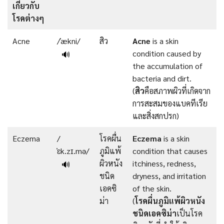
เกี่ยวกับ
โรคต่างๆ
Acne
/ˈækni/
สิว
Acne
is a skin
condition caused by
🔊
the accumulation of
bacteria and dirt.
(
สิว
คือสภาพผิวที่เกิดจาก
การสะสมของแบคทีเรีย
และสิ่งสกปรก)
Eczema
/
โรคผื่น
Eczema
is a skin
ˈɛk.zɪ.mə/
ภูมิแพ้
condition that causes
ผิวหนัง
itchiness, redness,
🔊
ชนิด
dryness, and irritation
เอคซิ
of the skin.
ม่า
(
โรคผื่นภูมิแพ้ผิวหนัง
ชนิดเอคซิม่า
เป็นโรค