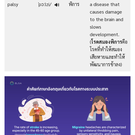
palsy
ˈpɔːlzi/
พิการ
a disease that
🔊
causes damage
to the brain and
slows
development.
(
โรคสมองพิการ
คือ
โรคที่ทำให้สมอง
เสียหายและทำให้
พัฒนาการช้าลง)