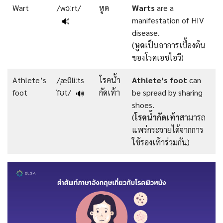
Wart
/wɔːrt/
หูด
Warts
are a
manifestation of HIV
🔊
disease.
(
หูด
เป็นอาการเบื้องต้น
ของโรคเอชไอวี)
Athlete’s
/ˌæθliːts
โรคน้ำ
Athlete’s foot
can
foot
ˈfʊt/
กัดเท้า
be spread by sharing
🔊
shoes.
(
โรคน้ำกัดเท้า
สามารถ
แพร่กระจายได้จากการ
ใช้รองเท้าร่วมกัน)