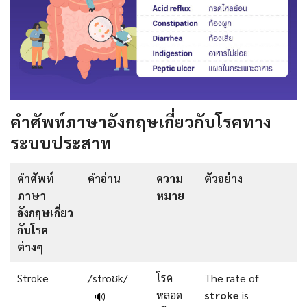
คำศัพท์ภาษาอังกฤษเกี่ยวกับโรคทาง
ระบบประสาท
คำศัพท์
คำอ่าน
ความ
ตัวอย่าง
ภาษา
หมาย
อังกฤษเกี่ยว
กับโรค
ต่างๆ
Stroke
/stroʊk/
โรค
The rate of
หลอด
stroke
is
🔊