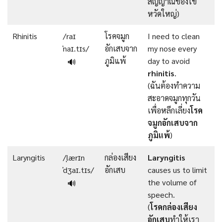
สัญญาณของไข้
หวัดใหญ่)
Rhinitis
/raɪ
โรคจมูก
I need to clean
ˈnaɪ.tɪs/
อักเสบจาก
my nose every
ภูมิแพ้
day to avoid
🔊
rhinitis
.
(ฉันต้องทำความ
สะอาดจมูกทุกวัน
เพื่อหลีกเลี่ยง
โรค
จมูกอักเสบจาก
ภูมิแพ้
)
Laryngitis
/ˌlærɪn
กล่องเสียง
Laryngitis
ˈdʒaɪ.tɪs/
อักเสบ
causes us to limit
the volume of
🔊
speech.
(
โรคกล่องเสียง
อักเสบ
ทำให้เรา