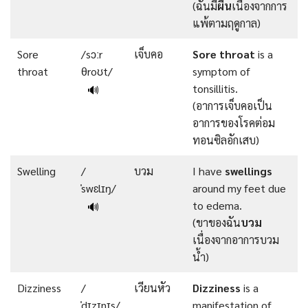
(ฉันมี
ผื่น
เนื่องจากการ
แพ้ตามฤดูกาล)
Sore
/sɔːr
เจ็บคอ
Sore throat
is a
throat
θroʊt/
symptom of
tonsillitis.
🔊
(อาการเจ็บคอเป็น
อาการของโรคต่อม
ทอนซิลอักเสบ)
Swelling
/
บวม
I have
swellings
ˈswɛlɪŋ/
around my feet due
to edema.
🔊
(ขาของฉัน
บวม
เนื่องจากอาการบวม
น้ำ)
Dizziness
/
เวียนหัว
Dizziness
is a
ˈdɪzɪnɪs/
manifestation of