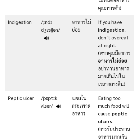
ไม่ทนต่ออาหาร
คุณภาพต่ำ)
Indigestion
/ˌɪndɪ
อาหารไม่
If you have
ˈdʒɛsʧən/
ย่อย
indigestion
,
don’t overeat
🔊
at night.
(หากคุณมีอาการ
อาหารไม่ย่อย
อย่าทานอาหาร
มากเกินไปใน
เวลากลางคืน)
Peptic ulcer
/ˈpɛptɪk
แผลใน
Eating too
ˈʌlsər/
กระเพาะ
much food will
🔊
อาหาร
cause
peptic
ulcers
.
(การรับประทาน
อาหารมากเกิน