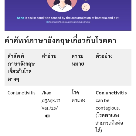
คำศัพท์ภาษาอังกฤษเกี่ยวกับโรคตา
คำศัพท์
คำอ่าน
ความ
ตัวอย่าง
ภาษาอังกฤษ
หมาย
เกี่ยวกับโรค
ต่างๆ
Conjunctivitis
/kən
โรค
Conjunctivitis
ˌdʒʌŋk.tɪ
ตาแดง
can be
ˈvaɪ.tɪs/
contagious.
(
โรคตาแดง
🔊
สามารถติดต่อ
ได้)