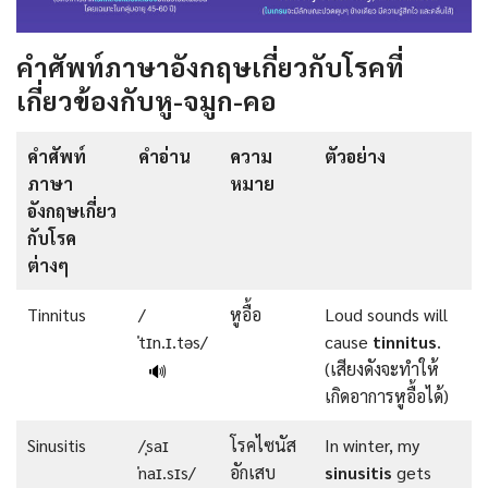
คำศัพท์ภาษาอังกฤษเกี่ยวกับโรคที่
เกี่ยวข้องกับหู-จมูก-คอ
คำศัพท์
คำอ่าน
ความ
ตัวอย่าง
ภาษา
หมาย
อังกฤษเกี่ยว
กับโรค
ต่างๆ
Tinnitus
/
หูอื้อ
Loud sounds will
ˈtɪn.ɪ.təs/
cause
tinnitus
.
(เสียงดังจะทำให้
🔊
เกิดอาการหูอื้อได้)
Sinusitis
/ˌsaɪ
โรคไซนัส
In winter, my
ˈnaɪ.sɪs/
อักเสบ
sinusitis
gets