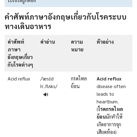
ไปใช้ให้ถูกต้อง
คำศัพท์ภาษาอังกฤษเกี่ยวกับโรคระบบ
ทางเดินอาหาร
คำศัพท์
คำอ่าน
ความ
ตัวอย่าง
ภาษา
หมาย
อังกฤษเกี่ยว
กับโรคต่างๆ
Acid reflux
/ˈæsɪd
กรดไหล
Acid reflux
ˈriː.flʌks/
ย้อน
disease often
leads to
🔊
heartburn.
(
โรคกรดไหล
ย้อน
มักทำให้
เกิดอาการจุก
เสียดท้อง)