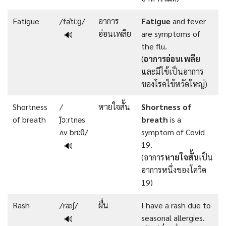
Fatigue
/fəˈtiːɡ/
อาการ
Fatigue
and fever
อ่อนเพลีย
are symptoms of
🔊
the flu.
(
อาการอ่อนเพลีย
และมีไข้เป็นอาการ
ของโรคไข้หวัดใหญ่)
Shortness
/
หายใจสั้น
Shortness of
of breath
ˈʃɔːrtnəs
breath
is a
ʌv brɛθ/
symptom of Covid
19.
🔊
(อาการ
หายใจสั้น
เป็น
อาการหนึ่งของโควิด
19)
Rash
/ræʃ/
ผื่น
I have a rash due to
seasonal allergies.
🔊