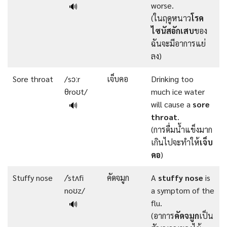
worse.
🔊
(ในฤดูหนาว
โรค
ไซนัสอักเสบ
ของ
ฉันจะมีอาการแย่
ลง)
Sore throat
/sɔːr
เจ็บคอ
Drinking too
θroʊt/
much ice water
will cause a
sore
🔊
throat
.
(การดื่มน้ำแข็งมาก
เกินไปจะทำให้
เจ็บ
คอ
)
Stuffy nose
/ˈstʌfi
คัดจมูก
A
stuffy nose
is
noʊz/
a symptom of the
flu.
🔊
(อาการ
คัดจมูก
เป็น