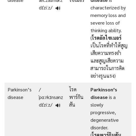
dɪˈziːz/
characterized by
🔊
memory loss and
severe loss of
thinking ability.
(
โรคอัลไซเมอร์
เป็นโรคที่ทำให้สูญ
เสียความทรงจำ
และสูญเสียความ
สามารถในการคิด
อย่างรุนแรง)
Parkinson’s
/
โรค
Parkinson’s
disease
ˈpɑːrkɪnsənz
พาร์กิน
disease
is a
dɪˈziːz/
สัน
slowly
🔊
progressive,
degenerative
disorder.
(
โรคพาร์กินสัน