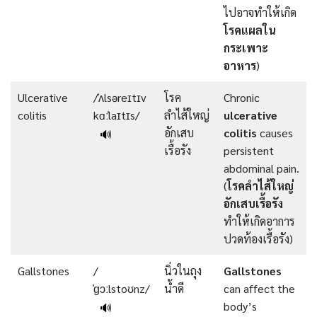
ไปอาจทำให้เกิด
โรคแผลใน
กระเพาะ
อาหาร
)
Ulcerative
/ˈʌlsəreɪtɪv
โรค
Chronic
colitis
kɑːˈlaɪtɪs/
ลำไส้ใหญ่
ulcerative
อักเสบ
colitis
causes
🔊
เรื้อรัง
persistent
abdominal pain.
(
โรคลำไส้ใหญ่
อักเสบเรื้อรัง
ทำให้เกิดอาการ
ปวดท้องเรื้อรัง)
Gallstones
/
นิ่วในถุง
Gallstones
ˈɡɔːlstoʊnz/
น้ำดี
can affect the
body’s
🔊