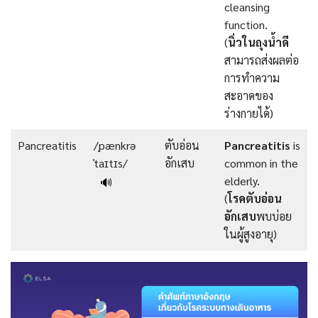
cleansing
function.
(
นิ่วในถุงน้ำดี
สามารถส่งผลต่อ
การทำความ
สะอาดของ
ร่างกายได้)
Pancreatitis
/ˌpænkrə
ตับอ่อน
Pancreatitis
is
ˈtaɪtɪs/
อักเสบ
common in the
elderly.
🔊
(
โรคตับอ่อน
อักเสบ
พบบ่อย
ในผู้สูงอายุ)