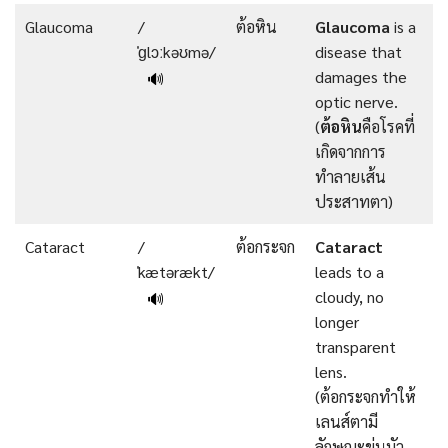
Glaucoma
/
ต้อหิน
Glaucoma
is a
ˈɡlɔːkəʊmə/
disease that
damages the
🔊
optic nerve.
(
ต้อหิน
คือโรคที่
เกิดจากการ
ทำลายเส้น
ประสาทตา)
Cataract
/
ต้อกระจก
Cataract
ˈkætərækt/
leads to a
cloudy, no
🔊
longer
transparent
lens.
(ต้อกระจกทำให้
เลนส์ตามี
ลักษณะขุ่นมัว