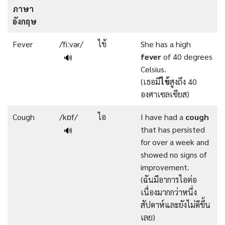
ภาษา
อังกฤษ
Fever
/ˈfiːvər/
ไข้
She has a high
fever
of 40 degrees
🔊
Celsius.
(เธอมี
ไข้
สูงถึง 40
องศาเซลเซียส)
Cough
/kɒf/
ไอ
I have had a
cough
that has persisted
🔊
for over a week and
showed no signs of
improvement.
(ฉันมีอาการไอต่อ
เนื่องมากกว่าหนึ่ง
สัปดาห์และยังไม่ดีขึ้น
เลย)