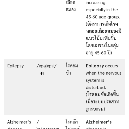
เลือด
increasing,
สมอง
especially in the
45-60 age group.
(อัตราการเกิด
โรค
หลอดเลือดสมอง
มี
แนวโน้มเพิ่มขึ้น
โดยเฉพาะในกลุ่ม
อายุ 45-60 ปี)
Epilepsy
/ˈɛpəˌlɛpsi/
โรคลม
Epilepsy
occurs
ชัก
when the nervous
🔊
system is
disturbed.
(
โรคลมชัก
เกิดขึ้น
เมื่อระบบประสาท
ถูกรบกวน)
Alzheimer’s
/
โรคอัล
Alzheimer’s
disease
ˈæl.zaɪmərz
ไซเมอร์
disease
is