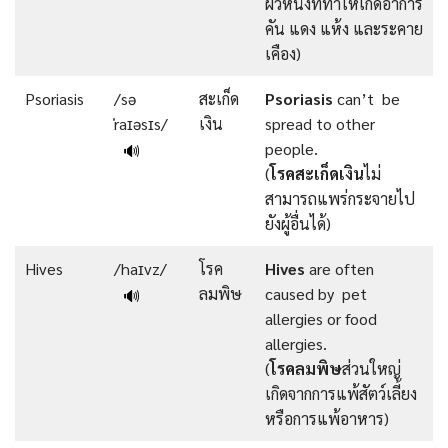
ผิวหนังที่ทำให้เกิดอาการ
คัน แดง แห้ง และระคาย
เคือง)
Psoriasis
/sə
สะเก็ด
Psoriasis
can’t be
ˈraɪəsɪs/
เงิน
spread to other
people.
🔊
(
โรคสะเก็ดเงิน
ไม่
สามารถแพร่กระจายไป
ยังผู้อื่นได้)
Hives
/haɪvz/
โรค
Hives
are often
ลมพิษ
caused by pet
🔊
allergies or food
allergies.
(
โรคลมพิษ
ส่วนใหญ่
เกิดจากการแพ้สัตว์เลี้ยง
หรือการแพ้อาหาร)