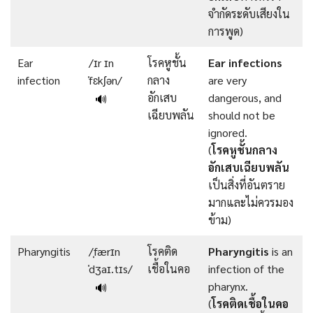
จำกัดระดับเสียงใน
การพูด)
Ear
/ɪr ɪn
โรคหูชั้น
Ear infections
infection
ˈfɛkʃən/
กลาง
are very
อักเสบ
dangerous, and
🔊
เฉียบพลัน
should not be
ignored.
(
โรคหูชั้นกลาง
อักเสบเฉียบพลัน
เป็นสิ่งที่อันตราย
มากและไม่ควรมอง
ข้าม)
Pharyngitis
/ˌfærɪn
โรคติด
Pharyngitis
is an
ˈdʒaɪ.tɪs/
เชื้อในคอ
infection of the
pharynx.
🔊
(
โรคติดเชื้อในคอ