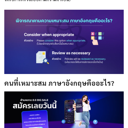
คนที่เหมาะสม ภาษาอังกฤษ
คืออะไร?