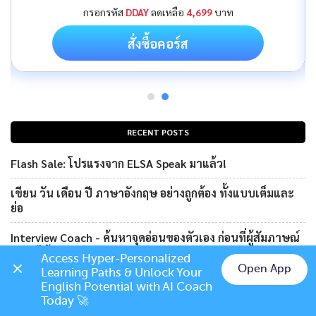
กรอกรหัส
DDAY
ลดเหลือ
4,699
บาท
สั่งซื้อคอร์ส
RECENT POSTS
Flash Sale: โปรแรงจาก ELSA Speak มาแล้ว!
เขียน วัน เดือน ปี ภาษาอังกฤษ อย่างถูกต้อง ทั้งแบบเต็มและ
ย่อ
Interview Coach - ค้นหาจุดอ่อนของตัวเอง ก่อนที่ผู้สัมภาษณ์
จะจับได้
Access Hyper-Personalized 
Open App
Learning Paths & Unlock Your 
เขียนที่อยู่ภาษาอังกฤษ (Address): บ้านเลขที่ หมู่บ้าน ตำบล
Chat on LINE
English Potential with AI Coach 
อำเภอ จังหวัด เมือง
Today 🚀