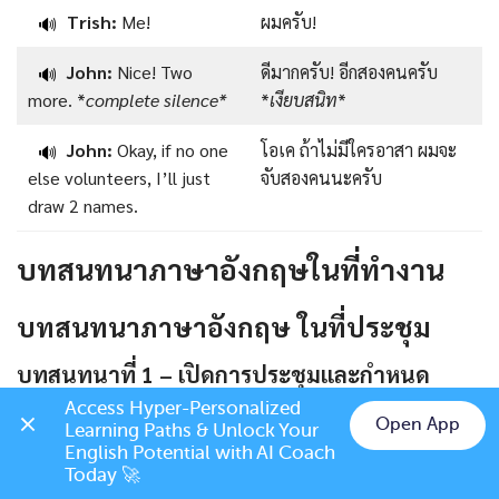
Trish:
Me!
ผมครับ!
🔊
John:
Nice! Two
ดีมากครับ! อีกสองคนครับ
🔊
more. *
complete silence*
*
เงียบสนิท
*
John:
Okay, if no one
โอเค ถ้าไม่มีใครอาสา ผมจะ
🔊
else volunteers, I’ll just
จับสองคนนะครับ
draw 2 names.
บทสนทนาภาษาอังกฤษในที่ทำงาน
บทสนทนาภาษาอังกฤษ ในที่ประชุม
บทสนทนาที่ 1 – เปิดการประชุมและกำหนด
เลขานุการ
Access Hyper-Personalized 
Open App
Learning Paths & Unlock Your 
Chat on LINE
English Potential with AI Coach 
บทสนทนา
ความหมาย
Today 🚀
Meeting host:
Hello,
สวัสดีทุกคน! Richard และ
🔊