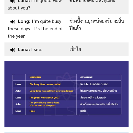
Lana:
I’m good. How
ฉันสบายดีค่ะ แล้วคุณล่ะ
🔊
about you?
Long:
I’m quite busy
ช่วงนี้งานยุ่งหน่อยครับ จะสิ้น
🔊
these days. It’s the end of
ปีแล้ว
the year.
Lana:
I see.
เข้าใจ
🔊