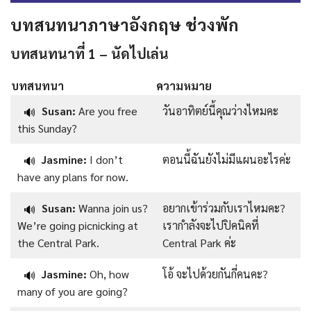
บทสนทนาภาษาอังกฤษ ช่วงพัก
บทสนทนาที่ 1 – นัดไปเล่น
บทสนทนา
ความหมาย
Susan:
Are you free
วันอาทิตย์นี้คุณว่างไหมคะ
🔊
this Sunday?
Jasmine:
I don’t
ตอนนี้ฉันยังไม่มีแผนอะไรค่ะ
🔊
have any plans for now.
Susan:
Wanna join us?
อยากเข้าร่วมกับเราไหมคะ?
🔊
We’re going picnicking at
เรากำลังจะไปปิคนิคที่
the Central Park.
Central Park ค่ะ
Jasmine:
Oh, how
โอ้ จะไปด้วยกันกี่คนคะ?
🔊
many of you are going?