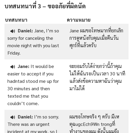
บทสนทนาที่ 3 – ขออภัยที่ผิดนัด
บทสนทนา
ความหมาย
Daniel:
Jane, I’m so
Jane ผมขอโทษมากที่ยกเลิก
🔊
sorry for canceling the
การดูหนังกับคุณเมื่อคืนวัน
movie night with you last
ศุกร์ที่แล้วครับ
Friday.
Jane:
It would be
จะยอมรับได้ง่ายกว่านี้ถ้าคุณ
🔊
easier to accept if you
ไม่ให้ฉันรอเป็นเวลา 30 นาที
hadntad stood me up for
แล้วส่งข้อความหาฉันว่าคุณ
30 minutes and then
มาไม่ได้
texted me that you
couldn’t come.
Daniel:
I’m so sorry.
ผมขอโทษจริง ๆ ครับ มีเห
🔊
There was an urgent
ตุฉugcEch9Wn trongที่
incident at my work, so I
ทำงานของผม ดังนั้นผมจึง