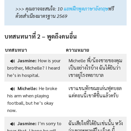
>>> คุณอาจจะสนใจ: 10
แอพฝึกพูดภาษาอังกฤษ
ฟรี
ด้วยสำเนียงมาตรฐาน 2569
บทสนทนาที่ 2 – พูดถึงคนอื่น
บทสนทนา
ความหมาย
Jasmine:
How is your
Michelle พี่/น้องชายของคุณ
🔊
brother, Michelle? I heard
เป็นอย่างไรบ้าง ฉันได้ยินว่า
he’s in hospital.
เขาอยู่โรงพยาบาล
Michelle:
He broke
เขาแขนหักขณะเล่นฟุตบอล
🔊
his arm when playing
แต่ตอนนี้เขาดีขึ้นแล้วครับ
football, but he’s okay
now.
Jasmine:
I’m sorry to
ฉันเสียใจที่ได้ยินเช่นนั้น หวัง
🔊
hear that. I hope he will
ว่าเขาจะหายดีในเร็วๆ นี้