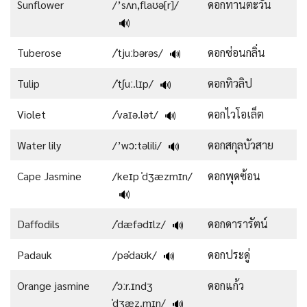
Sunflower
/’sʌn,flaʊə[r]/
ดอกทานตะวัน
🔊
Tuberose
/ˈtjuːbərəs/
ดอกซ่อนกลิ่น
🔊
Tulip
/ˈtʃuː.lɪp/
ดอกทิวลิป
🔊
Violet
/ˈvaɪə.lət/
ดอกไวโอเล็ต
🔊
Water lily
/’wɔ:təlili/
ดอกสกุลบัวสาย
🔊
Cape Jasmine
/keɪp ˈdʒæzmɪn/
ดอกพุดซ้อน
🔊
Daffodils
/ˈdæfədɪlz/
ดอกดารารัตน์
🔊
Padauk
/pəˈdaʊk/
ดอกประดู่
🔊
Orange jasmine
/ˈɔːr.ɪndʒ
ดอกแก้ว
ˈdʒæz.mɪn/
🔊