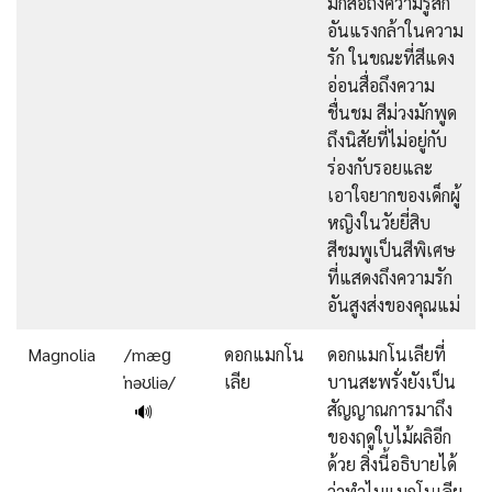
มักสื่อถึงความรู้สึก
อันแรงกล้าในความ
รัก ในขณะที่สีแดง
อ่อนสื่อถึงความ
ชื่นชม สีม่วงมักพูด
ถึงนิสัยที่ไม่อยู่กับ
ร่องกับรอยและ
เอาใจยากของเด็กผู้
หญิงในวัยยี่สิบ
สีชมพูเป็นสีพิเศษ
ที่แสดงถึงความรัก
อันสูงส่งของคุณแม่
Magnolia
/mæɡ
ดอกแมกโน
ดอกแมกโนเลียที่
ˈnəʊliə/
เลีย
บานสะพรั่งยังเป็น
สัญญาณการมาถึง
🔊
ของฤดูใบไม้ผลิอีก
ด้วย สิ่งนี้อธิบายได้
ว่าทำไมแมกโนเลีย