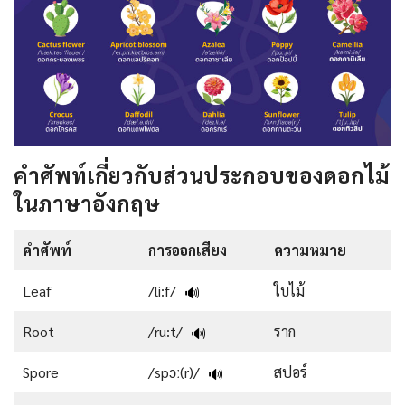
คำศัพท์เกี่ยวกับส่วนประกอบของดอกไม้
ในภาษาอังกฤษ
คำศัพท์
การออกเสียง
ความหมาย
Leaf
/li:f/
ใบไม้
🔊
Root
/ru:t/
ราก
🔊
Spore
/spɔː(r)/
สปอร์
🔊