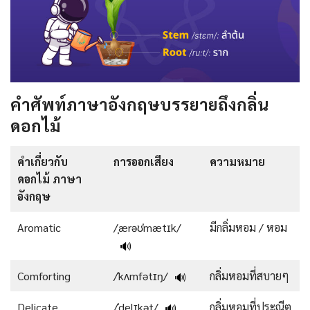
คำศัพท์ภาษาอังกฤษบรรยายถึงกลิ่น
ดอกไม้
คําเกี่ยวกับ
การออกเสียง
ความหมาย
ดอกไม้ ภาษา
อังกฤษ
Aromatic
/ˌærəʊˈmætɪk/
มีกลิ่มหอม / หอม
🔊
Comforting
/ˈkʌmfətɪŋ/
กลิ่มหอมที่สบายๆ
🔊
Delicate
/ˈdelɪkət/
กลิ่มหอมที่ประณีต
🔊