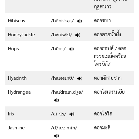
ฤดูหนาว
Hibiscus
/hi’biskəs/
ดอกชบา
🔊
Honeysuckle
/ˈhʌnisʌkl/
ดอกสายน้ำผึ้ง
🔊
Hops
/hɒps/
ดอกฮอปส์ / ดอก
🔊
กรวยเมล็ดหรือส
โตรบิลัส
Hyacinth
/ˈhaɪəsɪnθ/
ดอกผักตบชวา
🔊
Hydrangea
/haɪˈdreɪn.dʒə/
ดอกไฮเดรนเยีย
🔊
Iris
/ˈaɪ.rɪs/
ดอกไอริส
🔊
Jasmine
/ˈdʒæz.mɪn/
ดอกมะลิ
🔊