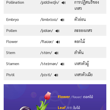
Pollination
/ˌpɒlɪˈneɪʃn/
การปฏิสนธิของ
🔊
เกสร
Embryo
/ˈɛmbrɪoʊ/
ตัวอ่อน
🔊
Pollen
/ˈpɒlən/
ละอองเกสร
🔊
Flower
/ˈflaʊər/
ดอกไม้
🔊
Stem
/stɛm/
ลำต้น
🔊
Stamen
/ˈsteɪmən/
เกสรตัวผู้
🔊
Pistil
/ˈpɪstl/
เกสรตัวเมีย
🔊