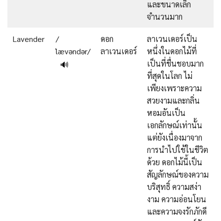
และขนาดเล็ก
จำนวนมาก
Lavender
/
ดอก
ลาเวนเดอร์เป็น
ˈlævəndər/
ลาเวนเดอร์
หนึ่งในดอกไม้ที่
เป็นที่ชื่นชอบมาก
🔊
ที่สุดในโลก ไม่
เพียงเพราะความ
สวยงามและกลิ่น
หอมอันเป็น
เอกลักษณ์เท่านั้น
แต่ยังเนื่องมาจาก
การนำไปใช้ในชีวิต
ด้วย ดอกไม้นี้เป็น
สัญลักษณ์ของความ
บริสุทธิ์ ความสง่า
งาม ความอ่อนโยน
และความจงรักภักดี