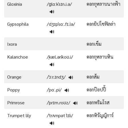
Gloxinia
/ɡlɑːkˈsɪn.i.ə/
ดอกกุหลาบนางฟ้า
🔊
Gypsophila
/dʒɪpˈsɑː.fɪ.lə/
ดอกยิปโซฟิลล่า
🔊
Ixora
ดอกเข็ม
Kalanchoe
/ˌkæl.ənˈkoʊ.i/
ดอกกุหลาบหิน
🔊
Orange
/ˈɔːr.ɪndʒ/
ดอกส้ม
🔊
Poppy
/ˈpɑː.pi/
ดอกป๊อปปี้
🔊
Primrose
/ˈprɪm.roʊz/
ดอกพริมโรส
🔊
Trumpet lily
/ˈtrʌmpət ˈlɪli/
ดอกหิรัญญิการ์
🔊