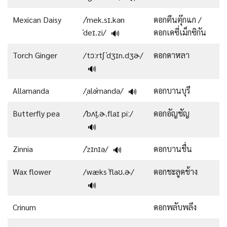
Mexican Daisy
/ˈmek.sɪ.kən
ดอกตีนตุ๊กแก /
ˈdeɪ.zi/
ดอกเดซี่เม็กซิกัน
🔊
Torch Ginger
/tɔːrtʃ ˈdʒɪn.dʒɚ/
ดอกดาหลา
🔊
Allamanda
/ˌaləˈmandə/
ดอกบานบุรี
🔊
Butterfly pea
/ˈbʌt̬.ɚ.flaɪ piː/
ดอกอัญชัญ
🔊
Zinnia
/ˈzɪnɪə/
ดอกบานชื่น
🔊
Wax flower
/wæks ˈflaʊ.ɚ/
ดอกชะลูดช้าง
🔊
Crinum
ดอกพลับพลึง