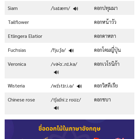
Siam
/ˈsaɪæm/
ดอกปทุมมา
🔊
Tailflower
ดอกหน้าวัว
Etlingera Elatior
ดอกดาหลา
Fuchsias
/ˈfjuːʃə/
ดอกโคมญี่ปุ่น
🔊
Veronica
/vɚˈɑː.nɪ.kə/
ดอกเวโรนิก้า
🔊
Wisteria
/wɪˈstɪr.i.ə/
ดอกวิสทีเรีย
🔊
Chinese rose
/tʃaɪˈniːz roʊz/
ดอกชบา
🔊