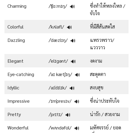
Charming
/ˈʧɑːmɪŋ/
ซึ่งทำให้หลงใหล /
🔊
จับใจ
Colorful
/ˈkʌləfl/
ที่มีสีสันสดใส
🔊
Dazzling
/ˈdæzlɪŋ/
แพรวพราว/
🔊
แวววาว
Elegant
/ˈelɪgənt/
งดงาม
🔊
Eye-catching
/ˈaɪ kætʃɪŋ/
สะดุดตา
🔊
Idyllic
/aɪˈdɪlɪk/
สงบสุข
🔊
Impressive
/ɪmˈpresɪv/
ซึ่งน่าประทับใจ
🔊
Pretty
/ˈprɪtɪ/
น่ารัก / สวยงาม
🔊
Wonderful
/ˈwʌndəfʊl/
มหัศจรรย์ / ยอด
🔊