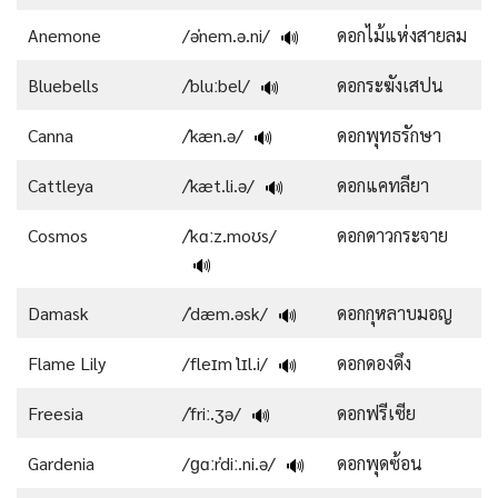
Anemone
/əˈnem.ə.ni/
ดอกไม้แห่งสายลม
🔊
Bluebells
/ˈbluːbel/
ดอกระฆังเสปน
🔊
Canna
/ˈkæn.ə/
ดอกพุทธรักษา
🔊
Cattleya
/ˈkæt.li.ə/
ดอกแคทลียา
🔊
Cosmos
/ˈkɑːz.moʊs/
ดอกดาวกระจาย
🔊
Damask
/ˈdæm.əsk/
ดอกกุหลาบมอญ
🔊
Flame Lily
/fleɪm ˈlɪl.i/
ดอกดองดึง
🔊
Freesia
/ˈfriː.ʒə/
ดอกฟรีเซีย
🔊
Gardenia
/ɡɑːrˈdiː.ni.ə/
ดอกพุดซ้อน
🔊