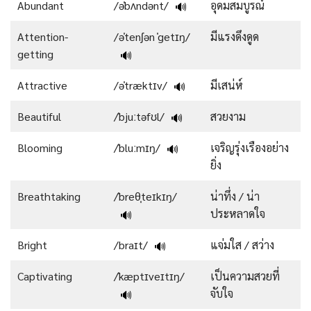
Abundant
/əˈbʌndənt/
อุดมสมบูรณ์
🔊
Attention-
/əˈtenʃən ˈgetɪŋ/
มีแรงดึงดูด
getting
🔊
Attractive
/əˈtræktɪv/
มีเสน่ห์
🔊
Beautiful
/ˈbjuːtəfʊl/
สวยงาม
🔊
Blooming
/ˈbluːmɪŋ/
เจริญรุ่งเรืองอย่าง
🔊
ยิ่ง
Breathtaking
/ˈbreθˌteɪkɪŋ/
น่าทึ่ง / น่า
ประหลาดใจ
🔊
Bright
/braɪt/
แจ่มใส / สว่าง
🔊
Captivating
/ˈkæptɪveɪtɪŋ/
เป็นความสวยที่
จับใจ
🔊