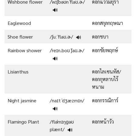
Wishbone flower
/ˈwɪʃbəʊn ˈflaʊ.ɚ/
ดอกแววมยุรา
🔊
Eaglewood
ดอกสกุลกฤษณา
Shoe flower
/ʃuː ˈflaʊ.ɚ/
ดอกชบา
🔊
Rainbow shower
/ˈreɪn.boʊ ˈʃaʊ.ɚ/
ดอกชัยพฤกษ์
🔊
Lisianthus
ดอกไลเซนทัส/
ดอกกุหลาบไร้
หนาม
Night jasmine
/naɪt ˈdʒæzmɪn/
ดอกกรรณิการ์
🔊
Flamingo Plant
/fləˈmɪŋɡəʊ
ดอกหน้าวัว
plænt/
🔊