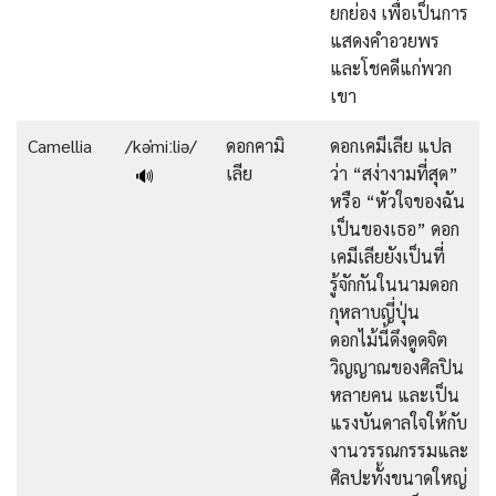
ยกย่อง เพื่อเป็นการ
แสดงคำอวยพร
และโชคดีแก่พวก
เขา
Camellia
/kəˈmiːliə/
ดอกคามิ
ดอกเคมีเลีย แปล
เลีย
ว่า “สง่างามที่สุด”
🔊
หรือ “หัวใจของฉัน
เป็นของเธอ” ดอก
เคมีเลียยังเป็นที่
รู้จักกันในนามดอก
กุหลาบญี่ปุ่น
ดอกไม้นี้ดึงดูดจิต
วิญญาณของศิลปิน
หลายคน และเป็น
แรงบันดาลใจให้กับ
งานวรรณกรรมและ
ศิลปะทั้งขนาดใหญ่