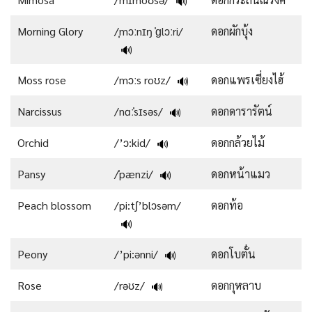
🔊
Morning Glory
/ˌmɔːnɪŋ ˈɡlɔːri/
ดอกผักบุ้ง
🔊
Moss rose
/mɔːs roʊz/
ดอกแพรเซี่ยงไฮ้
🔊
Narcissus
/nɑːˈsɪsəs/
ดอกดารารัตน์
🔊
Orchid
/’ɔ:kid/
ดอกกล้วยไม้
🔊
Pansy
/ˈpænzi/
ดอกหน้าแมว
🔊
Peach blossom
/pi:tʃ’blɔsəm/
ดอกท้อ
🔊
Peony
/’pi:ənni/
ดอกโบตั๋น
🔊
Rose
/rəʊz/
ดอกกุหลาบ
🔊