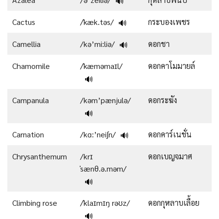
🔊
Cactus
/ˈkæk.təs/
กระบองเพชร
🔊
Camellia
/kə’mi:liə/
ดอกชา
🔊
Chamomile
/ˈkæməmaɪl/
ดอกคาโมมายล์
🔊
Campanula
/kəm’pænjulə/
ดอกระฆัง
🔊
Carnation
/kɑ:’nei∫n/
ดอกคาร์เนชั่น
🔊
Chrysanthemum
/krɪ
ดอกเบญจมาศ
ˈsænθ.ə.məm/
🔊
Climbing rose
/ˈklaɪmɪŋ rəʊz/
ดอกกุหลาบเลื้อย
🔊