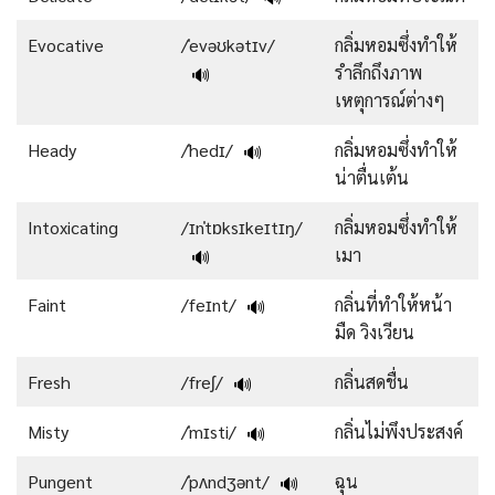
Evocative
/ˈevəʊkətɪv/
กลิ่มหอมซึ่งทำให้
รำลึกถึงภาพ
🔊
เหตุการณ์ต่างๆ
Heady
/ˈhedɪ/
กลิ่มหอมซึ่งทำให้
🔊
น่าตื่นเต้น
Intoxicating
/ɪnˈtɒksɪkeɪtɪŋ/
กลิ่มหอมซึ่งทำให้
เมา
🔊
Faint
/feɪnt/
กลิ่นที่ทำให้หน้า
🔊
มืด วิงเวียน
Fresh
/freʃ/
กลิ่นสดชื่น
🔊
Misty
/ˈmɪsti/
กลิ่นไม่พึงประสงค์
🔊
Pungent
/ˈpʌndʒənt/
ฉุน
🔊