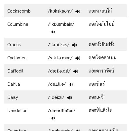
Cockscomb
/ˈkɒkskəʊm/
ดอกหงอนไก่
🔊
Columbine
/’kɒləmbain/
ดอกโคลัมไบน์
🔊
Crocus
/’krəʊkəs/
ดอกบัวดินฝรั่ง
🔊
Cyclamen
/ˈsɪk.lə.mən/
ดอกไซคลาเมน
🔊
Daffodil
/ˈdæf.ə.dɪl/
ดอกดารารัตน์
🔊
Dahlia
/ˈdeɪ.li.ə/
ดอกรักเร่
🔊
Daisy
/’dei:zi/
ดอกเดซี่
🔊
Dandelion
/ˈdændɪlaɪən/
ดอกฟันสิงโต
🔊
Eglantine
/’egləntain/
ดอกกุหลาบชนิด