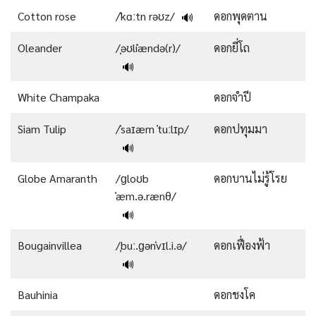
Cotton rose
/ˈkɑːtn rəʊz/
ดอกพุดตาน
🔊
Oleander
/ˌəʊliˈændə(r)/
ดอกยี่โถ
🔊
White Champaka
ดอกจำปี
Siam Tulip
/ˈsaɪæm ˈtuːlɪp/
ดอกปทุมมา
🔊
Globe Amaranth
/ɡloʊb
ดอกบานไม่รู้โรย
ˈæm.ə.rænθ/
🔊
Bougainvillea
/ˌbuː.ɡənˈvɪl.i.ə/
ดอกเฟื่องฟ้า
🔊
Bauhinia
ดอกชงโค