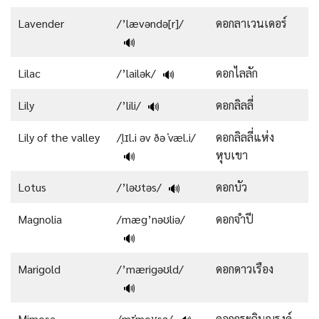
Lavender
/’lævəndə[r]/
ดอกลาเวนเดอร์
🔊
Lilac
/’lailək/
ดอกไลลัก
🔊
Lily
/’lili/
ดอกลิลลี่
🔊
Lily of the valley
/ˌlɪl.i əv ðə ˈvæl.i/
ดอกลิลลี่แห่ง
หุบเขา
🔊
Lotus
/’ləʊtəs/
ดอกบัว
🔊
Magnolia
/mæg’nəʊliə/
ดอกจำปี
🔊
Marigold
/’mærigəʊld/
ดอกดาวเรือง
🔊
Mimosa
/mɪˈmoʊsə/
ดอกกระถินณรงค์