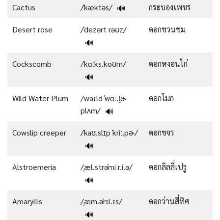
Cactus
/ˈkæktəs/
กระบองเพชร
🔊
Desert rose
/ˈdezərt rəʊz/
ดอกชวนชม
🔊
Cockscomb
/ˈkɑːks.koʊm/
ดอกหงอนไก่
🔊
Wild Water Plum
/waɪld ˈwɑː.t̬ɚ
ดอกโมก
plʌm/
🔊
Cowslip creeper
/ˈkaʊ.slɪp ˈkriː.pɚ/
ดอกขจร
🔊
Alstroemeria
/ˌæl.strəˈmiːr.i.ə/
ดอกลิลลี่เปรู
🔊
Amaryllis
/ˌæm.əˈrɪl.ɪs/
ดอกว่านสี่ทิศ
🔊