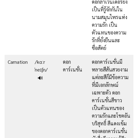
ดอกลาเวนเดอร์ยัง
เป็นที่รู้จักกันใน
นามสมุนไพรแห่ง
ความรัก เป็น
ตัวแทนของความ
รักที่ยั่งยืนและ
ซื่อสัตย์
Carnation
/kɑːr
ดอก
ดอกคาร์เนชั่นมี
ˈneɪʃn/
คาร์เนชั่น
หลายสีสันสวยงาม
แต่ละสีก็มีข้อความ
🔊
ที่มีเอกลักษณ์
เฉพาะตัว ดอก
คาร์เนชั่นสีขาว
เป็นตัวแทนของ
ความรักและโชคอัน
บริสุทธิ์ สีแดงเข้ม
ของดอกคาร์เนชั่น