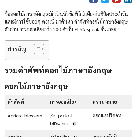
ชื่อดอกไม้ภาษาอังกฤษมักเป็นหัวข้อที่ใกล้เคียงกับชีวิตประจำวัน
และมีการใช้บ่อยๆ ตอนนี้ มาค้นหา คำศัพท์ดอกไม้ภาษาอังกฤษ
คําอ่าน การออกเสียงกว่า 100 คำกับ ELSA Speak กันเถอะ !
สารบัญ
รวมคำศัพท์ดอกไม้ภาษาอังกฤษ
ดอกไม้ภาษาอังกฤษ
คำศัพท์
การออกเสียง
ความหมาย
Apricot blossom
/ˈeɪ.prɪ.kɒt
ดอกแอปริคอท
ˈblɒs.əm/
🔊
Azalea
/ə’zeiliə/
กุหลาบพันปี