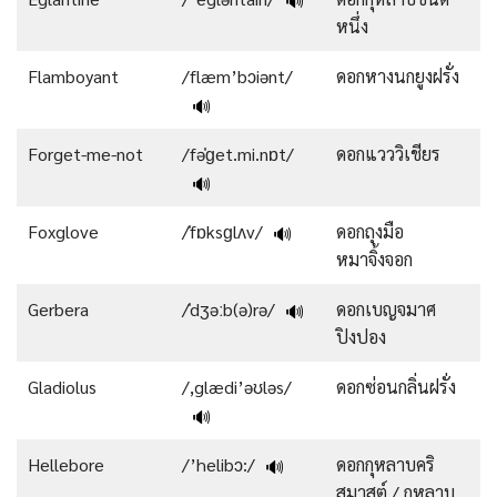
🔊
หนึ่ง
Flamboyant
/flæm’bɔiənt/
ดอกหางนกยูงฝรั่ง
🔊
Forget-me-not
/fəˈɡet.mi.nɒt/
ดอกแวววิเชียร
🔊
Foxglove
/ˈfɒksɡlʌv/
ดอกถุงมือ
🔊
หมาจิ้งจอก
Gerbera
/ˈdʒəːb(ə)rə/
ดอกเบญจมาศ
🔊
ปิงปอง
Gladiolus
/,glædi’əʊləs/
ดอกซ่อนกลิ่นฝรั่ง
🔊
Hellebore
/’helibɔ:/
ดอกกุหลาบคริ
🔊
สมาสต์ / กุหลาบ