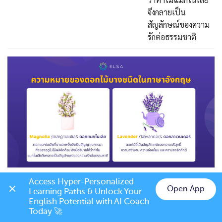
จึงกลายเป็น
สัญลักษณ์ของความ
รักต่อธรรมชาติ
ชื่อภาษาอังกฤษที่มาจากชื่อดอกไม้
Access Hyper-Personalized 
Open App
Learning Paths & Unlock Your 
สำหรับผู้หญิง
Chat on LINE
English Potential with AI Coach 
Today 🚀