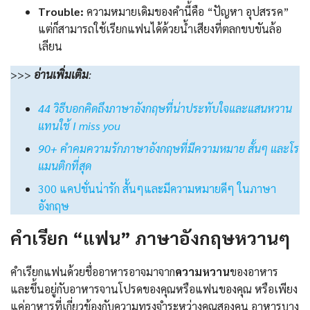
Trouble:
ความหมายเดิมของคำนี้คือ “ปัญหา อุปสรรค”
แต่ก็สามารถใช้เรียกแฟนได้ด้วยน้ำเสียงที่ตลกขบขันล้อ
เลียน
>>>
อ่านเพิ่มเติม
:
44 วิธีบอกคิดถึงภาษาอังกฤษที่น่าประทับใจและแสนหวาน
แทนใช้ I miss you
90+ คําคมความรักภาษาอังกฤษที่มีความหมาย สั้นๆ และโร
แมนติกที่สุด
300 แคปชั่นน่ารัก สั้นๆและมีความหมายดีๆ ในภาษา
อังกฤษ
คำเรียก “แฟน” ภาษาอังกฤษหวานๆ
คำเรียกแฟนด้วยชื่ออาหารอาจมาจาก
ความหวาน
ของอาหาร
และขึ้นอยู่กับอาหารจานโปรดของคุณหรือแฟนของคุณ หรือเพียง
แค่อาหารที่เกี่ยวข้องกับความทรงจำระหว่างคุณสองคน อาหารบาง