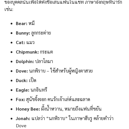
ของบุคคลนั้นเพื่อให้ตั้งชื่อเล่นแฟนในแชท ภาษาอังกฤษที่น่ารัก
เช่น:
Bear:
หมี
Bunny:
ลูกกระต่าย
Cat:
แมว
Chipmunk:
กระแต
Dolphin:
ปลาโลมา
Dove:
นกพิราบ – ใช้สำหรับผู้หญิงตาสวย
Duck:
เป็ด
Eagle:
นกอินทรี
Fox:
สุนัขจิ้งจอก คนรักเจ้าเล่ห์และฉลาด
Honey Bee:
ผึ้งน้ำหวาน, หมายถึงแฟนที่ขยัน
Jonah:
แปลว่า “นกพิราบ” ในภาษาฮีบรู คล้ายตำว่า
Dove