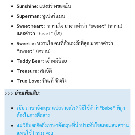
Sunshine
: แสงสว่างของฉัน
Superman:
ซูเปอร์แมน
Sweetheart:
หวานใจ มาจากคำว่า “sweet” (หวาน)
และคำว่า “heart” (ใจ)
Sweetie:
หวานใจ คนที่ตัวเองรักที่สุด มาจากคำว่า
“sweet” (หวาน)
Teddy Bear:
เจ้าหมีน้อย
Treasure:
สมบัติ
True Love:
รักแท้ รักจริง
>>>
อ่านเพิ่มเติม
:
เบ๊บ ภาษาอังกฤษ แปลว่าอะไร? วิธีใช้คำว่า“babe” ที่ถูก
ต้องในการสื่อสาร
44 วิธีบอกคิดถึงภาษาอังกฤษที่น่าประทับใจและแสนหวาน
แทนใช้ I miss you