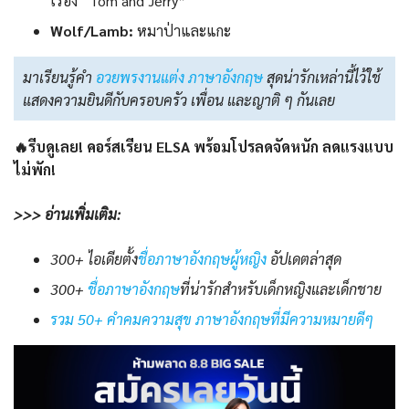
เรื่อง “Tom and Jerry”
Wolf/Lamb:
หมาป่าและแกะ
มาเรียนรู้คำ
อวยพรงานแต่ง ภาษาอังกฤษ
สุดน่ารักเหล่านี้ไว้ใช้
แสดงความยินดีกับครอบครัว เพื่อน และญาติ ๆ กันเลย
🔥รีบดูเลย! คอร์สเรียน ELSA พร้อมโปรลดจัดหนัก ลดแรงแบบ
ไม่พัก!
>>> อ่านเพิ่มเติม:
300+ ไอเดียตั้ง
ชื่อภาษาอังกฤษผู้หญิง
อัปเดตล่าสุด
300+
ชื่อภาษาอังกฤษ
ที่น่ารักสำหรับเด็กหญิงและเด็กชาย
รวม 50+ คำคมความสุข ภาษาอังกฤษที่มีความหมายดีๆ