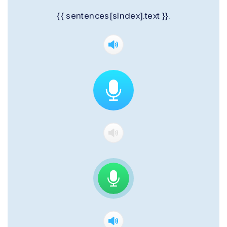
{{ sentences[sIndex].text }}.