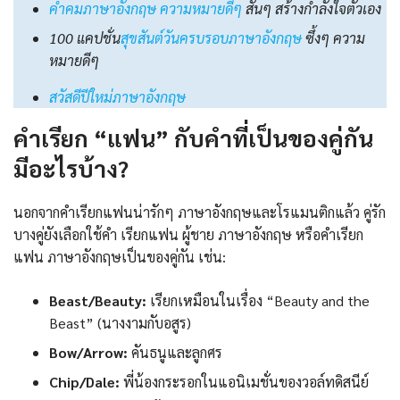
คําคมภาษาอังกฤษ ความหมายดีๆ
สั้นๆ สร้างกำลังใจตัวเอง
100 แคปชั่น
สุขสันต์วันครบรอบภาษาอังกฤษ
ซึ้งๆ ความ
หมายดีๆ
สวัสดีปีใหม่ภาษาอังกฤษ
คำเรียก “แฟน” กับคำที่เป็นของคู่กัน
มีอะไรบ้าง?
นอกจากคําเรียกแฟนน่ารักๆ ภาษาอังกฤษและโรแมนติกแล้ว คู่รัก
บางคู่ยังเลือกใช้คํา เรียกแฟน ผู้ชาย ภาษาอังกฤษ หรือคําเรียก
แฟน ภาษาอังกฤษเป็นของคู่กัน เช่น:
Beast/Beauty:
เรียกเหมือนในเรื่อง “Beauty and the
Beast” (นางงามกับอสูร)
Bow/Arrow:
คันธนูและลูกศร
Chip/Dale:
พี่น้องกระรอกในแอนิเมชั่นของวอล์ทดิสนีย์