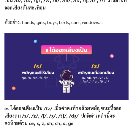
เป็น /b/, /d/, /g/, /v/, /ð/, /m/, /n/, /ŋ, /l/ , /r/ หรือสระที่
ออกเสียงสั่นสะเทือน
ตัวอย่าง: hands, girls, boys, birds, cars, windows…
es ได้ออกเสียงเป็น /ɪz/ เมื่อคำลงท้ายด้วยพยัญชนะที่ออก
เสียงลม /s/, /z/, /ʃ/, /ʒ/, /tʃ/, /dʒ/ ปกติคำเหล่านี้จะ
ลงท้ายด้วย ce, x, z, sh, ch, s, ge