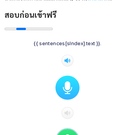
สอบก่อนเข้าฟรี
{{ sentences[sIndex].text }}.