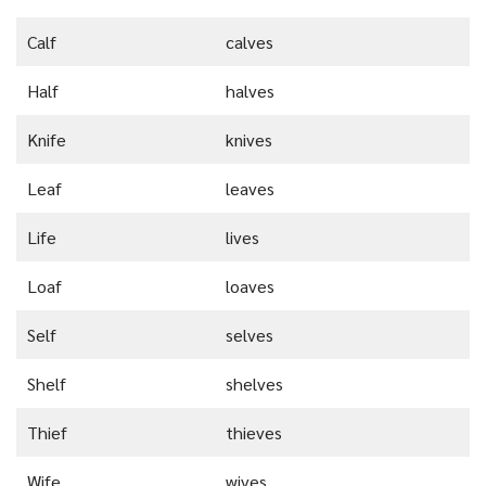
Calf
calves
Half
halves
Knife
knives
Leaf
leaves
Life
lives
Loaf
loaves
Self
selves
Shelf
shelves
Thief
thieves
Wife
wives