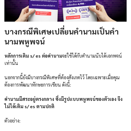
บางกรณีพิเศษเปลี่ยนคำนามเป็นคำ
นามพหูพจน์
หลักการเติม s/ es ต่อคำนาม
จะใช้ได้กับคำนามนับได้เอกพจน์
เท่านั้น
นอกจากนี้ยังมีบางกรณีพิเศษที่ต้องสังเกตไว้ โดยเฉพาะเมื่อคุณ
ต้องการพัฒนาทักษะการเขียน ดังนี้:
คำนามมีสระอยู่ตรงกลาง ซึ่งมีรูปแบบพหูพจน์ของตัวเอง จึง
ไม่ได้เติม s/ es ตามปกติ
ตัวอย่าง: