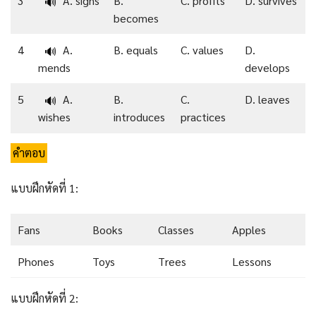
3
A. signs
B.
C. profits
D. survives
🔊
becomes
4
A.
B. equals
C. values
D.
🔊
mends
develops
5
A.
B.
C.
D. leaves
🔊
wishes
introduces
practices
คำตอบ
แบบฝึกหัดที่ 1:
Fans
Books
Classes
Apples
Phones
Toys
Trees
Lessons
แบบฝึกหัดที่ 2: