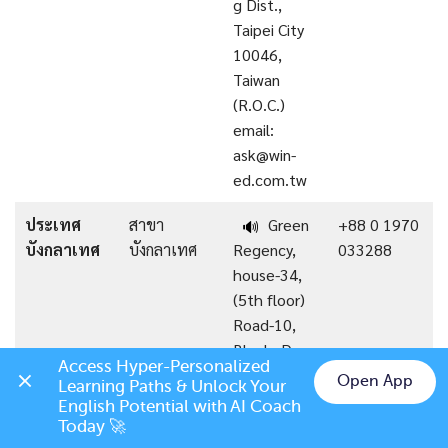
g Dist.,
Taipei City
10046,
Taiwan
(R.O.C.)
email:
ask@win-
ed.com.tw
ประเทศ
สาขา
Green
+88 0 1970
🔊
บังกลาเทศ
บังกลาเทศ
Regency,
033288
house-34,
(5th floor)
Road-10,
Block -D,
Access Hyper-Personalized 
Banani,
Open App
Learning Paths & Unlock Your 
BANGLADE
Chat on LINE
English Potential with AI Coach 
SH
Today 🚀