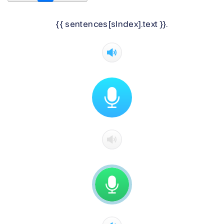
{{ sentences[sIndex].text }}.