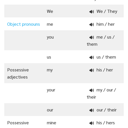
We
We / They
🔊
Object pronouns
me
him / her
🔊
you
me / us /
🔊
them
us
us / them
🔊
Possessive
my
his / her
🔊
adjectives
your
my / our /
🔊
their
our
our / their
🔊
Possessive
mine
his / hers
🔊