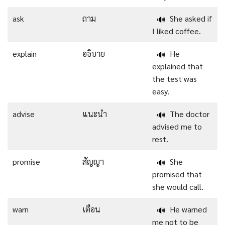
ask
ถาม
She asked if
🔊
I liked coffee.
explain
อธิบาย
He
🔊
explained that
the test was
easy.
advise
แนะนำ
The doctor
🔊
advised me to
rest.
promise
สัญญา
She
🔊
promised that
she would call.
warn
เตือน
He warned
🔊
me not to be