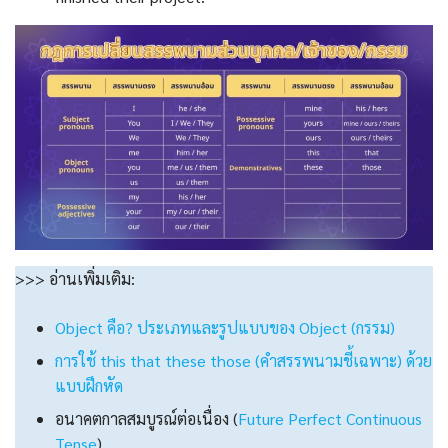
>>> อ่านเพิ่มเติม:
Object คือ? ประเภทและรูปแบบของ Object (กรรม)
การใช้ this that these those (คําสรรพนามชี้เฉพาะ) ด้วย
แบบฝึกหัด
อนาคตกาลสมบูรณ์ต่อเนื่อง (
Future Perfect Continuous
Tense
)