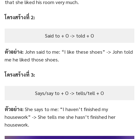
that she liked his room very much.
โครงสร้างที่ 2:
Said to + O -> told + O
ตัวอย่าง:
John said to me: “I like these shoes” -> John told
me he liked those shoes.
โครงสร้างที่ 3:
Says/say to + O -> tells/tell + O
ตัวอย่าง:
She says to me: “I haven’t finished my
housework” -> She tells me she hasn’t finished her
housework.