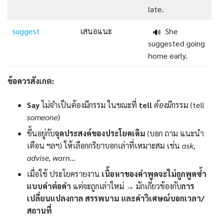
late.
suggest
เสนอแนะ
She
🔊
suggested going
home early.
ข้อควรสังเกต:
Say
ไม่จำเป็นต้องมีกรรม ในขณะที่
tell
ต้องมี
กรรม (tell
someone
)
ขึ้นอยู่กับ
จุดประสงค์ของประโยคเดิม
(บอก ถาม แนะนำ
เตือน ฯลฯ) ให้เลือกกริยาบอกเล่าที่เหมาะสม เช่น
ask,
advise, warn…
เมื่อใช้ ประโยครายงาน
เนื้อหาของคำพูดจะไม่ถูกพูดซ้ำ
แบบคำต่อคำ
แต่จะถูกเล่าใหม่ → มักเกี่ยวข้องกับ
การ
เปลี่ยนแปลงกาล สรรพนาม และคำวิเศษณ์บอกเวลา/
สถานที่