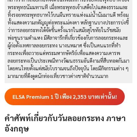
พระพุทธนัมมทานที เมื่อพระพุทธเจ้าเสด็จไปแสดงธรรมและ
ทิ้งรอยพระพุทธบาทไว้บนผืนทรายแห่งแม่น้ำนัมมานดี พร้อม
ทั้งแสดงความกตัญญูต่อพระแม่คงคา หลักฐานบางประการบ่งชี้
ว่าการลอยกระทงได้จัดขึ้นครั้งแรกในสมัยสุโขทัยในรัชสมัย
พ่อขุนรามคำแหง มีศิลาจารึกที่เกี่ยวข้องกับการลอยกระทงและ
ผู้ก่อตั้งเทศกาลลอยกระทง นางนพมาศ ซึ่งเป็นคนแรกที่ทํา
กระทงเพื่อถวายแด่พระมหากษัตริย์เพื่อแสดงความเคารพ
ลอยกระทงเป็นประเพณีทางวัฒนธรรมอันดีงามที่สืบทอดกันมา
โดยคนไทยตั้งแต่สมัยโบราณจนถึงปัจจุบัน โดยมีกิจกรรมต่าง ๆ
มากมายที่ดึงดูดนักท่องเที่ยวชาวต่างชาติจำนวนมาก
ELSA Premium 1 ปี เพียง
2,353
บาทเท่านั้น!
คําศัพท์เกี่ยวกับวันลอยกระทง ภาษา
อังกฤษ