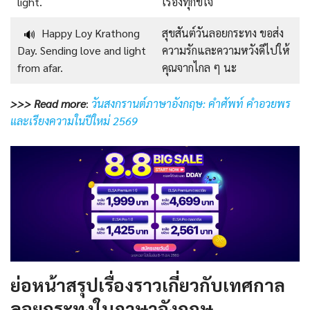
light.
เรื่องทุกข์ใจ
Happy Loy Krathong
สุขสันต์วันลอยกระทง ขอส่ง
🔊
Day. Sending love and light
ความรักและความหวังดีไปให้
from afar.
คุณจากไกล ๆ นะ
>>> Read more
:
วันสงกรานต์ภาษาอังกฤษ: คําศัพท์ คําอวยพร
และเรียงความในปีใหม่ 2569
ย่อหน้าสรุปเรื่องราวเกี่ยวกับเทศกาล
ลอยกระทงในภาษาอังกฤษ