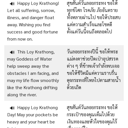
Happy Loy Krathong!
สุขสันต์วันลอยกระทง ขอให้
🔊
Let all suffering, sorrow,
ทุกข์โศก โรคภัย ภัยอันตราย
illness, and danger float
ทั้งหลายผ่านไป ขอให้ประสบ
away. Wishing you find
แต่ความสำเร็จและโชคดี
success and good fortune
ตั้งแต่วันนี้จนถึงตลอดไป
from now on.
This Loy Krathong,
วันลอยกระทงปีนี้ ขอให้พระ
🔊
may Goddess of Water
แม่คงคาช่วยปัดเป่าอุปสรรค
help sweep away the
ต่าง ๆ ที่ข้าพเจ้ากำลังพบเจอ
obstacles I am facing, and
ขอให้ชีวิตมีแต่ความราบรื่น
may my life flow smoothly
ดุจกระทงที่ไหลไปตามสายน้ำ
like the Krathong drifting
ด้วยเถิด
along the river.
Happy Loy Krathong
สุขสันต์วันลอยกระทง ขอให้
🔊
Day! May your pockets be
กระเป๋าของคุณเต็มไปด้วย
heavy and your heart be
เงินทองและหัวใจของคุณไร้