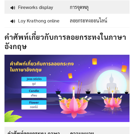
Fireworks display
การจุดพลุ
🔊
Loy Krathong online
ลอยกระทงออนไลน์
🔊
คำศัพท์เกี่ยวกับการลอยกระทงในภาษา
อังกฤษ
คำศัพท์ลอยกระทง ภาษา
ความหมาย