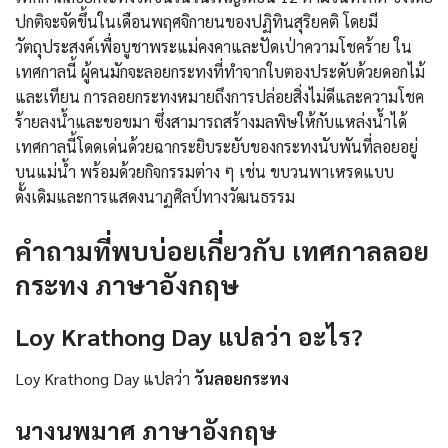
ปกติจะจัดขึ้นในเดือนพฤศจิกายนของปฏิทินสุริยคติ โดยมี
วัตถุประสงค์เพื่อบูชาพระแม่คงคาและปัดเป่าความโชคร้าย ใน
เทศกาลนี้ ผู้คนมักจะลอยกระทงที่ทำจากใบตองประดับด้วยดอกไม้
และเทียน การลอยกระทงหมายถึงการปล่อยสิ่งไม่ดีและความโชค
ร้ายลงน้ำและขอขมา ซึ่งสามารถสร้างมลพิษให้กับแหล่งน้ำได้
เทศกาลนี้โดดเด่นด้วยฉากระยิบระยับของกระทงนับพันที่ลอยอยู่
บนแม่น้ำ พร้อมด้วยกิจกรรมต่าง ๆ เช่น ขบวนพาเหรดแบบ
ดั้งเดิมและการแสดงนาฏศิลป์ทางวัฒนธรรม
คําถามที่พบบ่อยเกี่ยวกับ เทศกาลลอย
กระทง ภาษาอังกฤษ
Loy Krathong Day แปลว่า อะไร?
Loy Krathong Day แปลว่า
วันลอยกระทง
นางนพมาศ ภาษาอังกฤษ