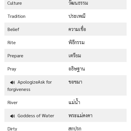
Culture
วัฒนธรรม
Tradition
ประเพณี
Belief
ความเชื่อ
Rite
พิธีกรรม
Prepare
เตรียม
Pray
อธิษฐาน
ApologizeAsk for
ขอขมา
🔊
forgiveness
River
แม่น้ำ
Goddess of Water
พระแม่คงคา
🔊
Dirty
สกปรก