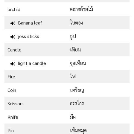
orchid
ดอกกล้วยไม้
Banana leaf
ใบตอง
🔊
joss sticks
ธูป
🔊
Candle
เทียน
light a candle
จุดเทียน
🔊
Fire
ไฟ
Coin
เหรียญ
Scissors
กรรไกร
Knife
มีด
Pin
เข็มหมุด