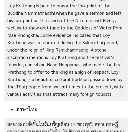
Loy Krathong is held to honor the footprint of the
Buddha Nammathanthi when he gave a sermon and left
his footprint on the sands of the Nammahandi River, as
well as to show gratitude to the Goddess of Water Phra
Mae Khongkha. Some evidence indicates that Loy
Krathong was celebrated during the Sukhothai period,
under the reign of King Ramkhamhaeng. A stone
inscription mentions Loy Krathong and the festival’s
founder, concubine Nang Noppamas, who made the first
Krathong to offer to the king as a sign of respect. Loy
Krathong is a beautiful cultural tradition passed down by
the Thai people from ancient times to the present, with
various activities that attract many foreign tourists.
ภาษาไทย
ลอยกระทงจัดขึ้นในวันเพ็ญเดือน 12 ของทุกปี หลายทฤษฎี
กล่าวว่าการลอยกระทงจัดขึ้นเพื่อสักการะรอยพระพุทธบาทของ