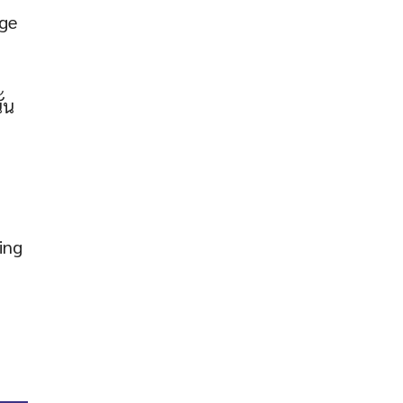
age
้น
ing