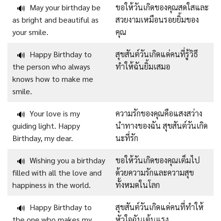
May your birthday be
ขอให้วันเกิดของคุณสดใสและ
🔊
as bright and beautiful as
สวยงามเหมือนรอยยิ้มของ
your smile.
คุณ
Happy Birthday to
สุขสันต์วันเกิดแด่คนที่รู้วิธี
🔊
the person who always
ทำให้ฉันยิ้มเสมอ
knows how to make me
smile.
Your love is my
ความรักของคุณคือแสงสว่าง
🔊
guiding light. Happy
นำทางของฉัน สุขสันต์วันเกิด
Birthday, my dear.
นะที่รัก
Wishing you a birthday
ขอให้วันเกิดของคุณเต็มไป
🔊
filled with all the love and
ด้วยความรักและความสุข
happiness in the world.
ทั้งหมดในโลก
Happy Birthday to
สุขสันต์วันเกิดแด่คนที่ทำให้
🔊
the one who makes my
หัวใจฉันเต้นแรง