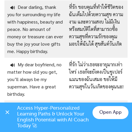
Dear darling, thank
ที่รัก ขอบคุณที่ทำให้ชีวิตของ
🔊
you for surrounding my life
ฉันเต็มไปด้วยความสุข ความ
with happiness, beauty and
งาม และความสงบ ไม่มีเงิน
peace. No amount of
หรือสมบัติใดที่สามารถซื้อ
money or treasure can ever
ความสุขที่ความรักของคุณ
buy the joy your love gifts
มอบให้ฉันได้ สุขสันต์วันเกิด
me. Happy birthday.
My dear boyfriend, no
ที่รัก ไม่ว่าเธอจะอายุมากเท่า
🔊
matter how old you get,
ไหร่ เธอก็จะยังคงเป็นซูเปอร์
you’ll always be my
แมนของฉันเสมอ ขอให้มี
superman. Have a great
ความสุขในวันเกิดของคุณนะ!
birthday.
Sweet baby, you have
ที่รัก คุณไม่รู้เลยว่าฉัน
🔊
Access Hyper-Personalized 
Open App
Learning Paths & Unlock Your 
no idea how much I wish
ปรารถนาให้คุณอยู่ที่นี่กับฉัน
Chat on LINE
English Potential with AI Coach 
you were here with me on
ในวันพิเศษนี้มากแค่ไหน ฉัน
Today 🚀
this special day. I hope you
หวังว่าคุณจะมีวันเกิดที่ยิ่ง