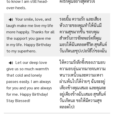
to know I am still head-
คงรักคุณอย่างสุดหัวใจ
over-heels.
Your smile, love, and
รอยยิ้ม ความรัก และเสียง
🔊
laugh make me live my life
หัวเราะของคุณทำให้ฉันมี
more happily. Thanks for all
ความสุขมากขึ้น ขอบคุณ
the support you gave me
สำหรับการซัพพอร์ตที่คุณ
in my life. Happy Birthday
มอบให้ฉันตลอดชีวิต สุขสันต์
to my superhero.
วันเกิดนะซุปเปอร์ฮีโร่ของฉัน
Let our deep love
ให้ความรักลึกซึ้งของเรามอบ
🔊
give us so much warmth
ความอบอุ่นมากมายจนความ
that cold and lonely
หนาวเหน็บและความเหงา
passes easily. I am always
ผ่านพ้นไปได้ง่ายๆ ฉันจะอยู่
for you and you are always
เคียงข้างคุณเสมอ และคุณจะ
for me. Happy Birthday!
อยู่เคียงข้างฉันเสมอ สุขสันต์
Stay Blessed!
วันเกิดนะ ขอให้มีความสุข
ตลอดไป!