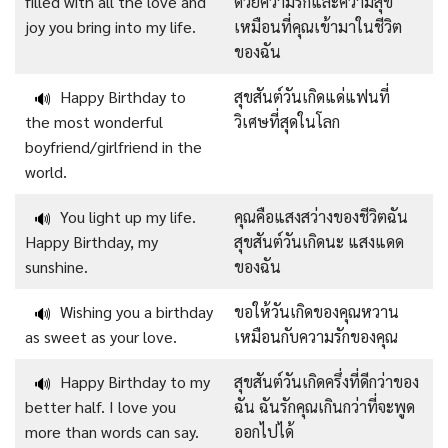
filled with all the love and
ด้วยความรักและความสุข
joy you bring into my life.
เหมือนที่คุณเข้ามาในชีวิต
ของฉัน
Happy Birthday to
สุขสันต์วันเกิดแด่แฟนที่
🔊
the most wonderful
วิเศษที่สุดในโลก
boyfriend/girlfriend in the
world.
You light up my life.
คุณคือแสงสว่างของชีวิตฉัน
🔊
Happy Birthday, my
สุขสันต์วันเกิดนะ แสงแดด
sunshine.
ของฉัน
Wishing you a birthday
ขอให้วันเกิดของคุณหวาน
🔊
as sweet as your love.
เหมือนกับความรักของคุณ
Happy Birthday to my
สุขสันต์วันเกิดครึ่งที่ดีกว่าของ
🔊
better half. I love you
ฉัน ฉันรักคุณเกินกว่าที่จะพูด
more than words can say.
ออกไปได้