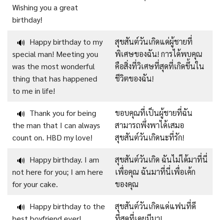
Wishing you a great
birthday!
Happy birthday to my
สุขสันต์วันเกิดแด่ผู้ชายที่
🔊
special man! Meeting you
พิเศษของฉัน! การได้พบคุณ
was the most wonderful
คือสิ่งที่วิเศษที่สุดที่เกิดขึ้นใน
thing that has happened
ชีวิตของฉัน!
to me in life!
Thank you for being
ขอบคุณที่เป็นผู้ชายที่ฉัน
🔊
the man that I can always
สามารถพึ่งพาได้เสมอ
count on. HBD my love!
สุขสันต์วันเกิดนะที่รัก!
Happy birthday. I am
สุขสันต์วันเกิด ฉันไม่ได้มาที่นี่
🔊
not here for you; I am here
เพื่อคุณ ฉันมาที่นี่เพื่อเค้ก
for your cake.
ของคุณ
Happy birthday to the
สุขสันต์วันเกิดแด่แฟนที่ดี
🔊
best boyfriend ever!
ที่สุดที่เคยมีมา!