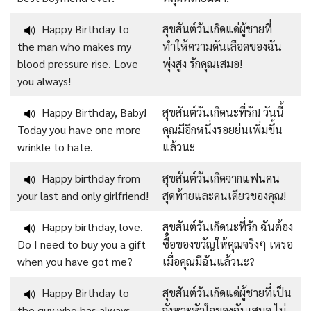
Happy Birthday to
สุขสันต์วันเกิดแด่ผู้ชายที่
🔊
the man who makes my
ทำให้ความดันเลือดของฉัน
blood pressure rise. Love
พุ่งสูง รักคุณเสมอ!
you always!
Happy Birthday, Baby!
สุขสันต์วันเกิดนะที่รัก! วันนี้
🔊
Today you have one more
คุณมีอีกหนึ่งรอยย่นเพิ่มขึ้น
wrinkle to hate.
แล้วนะ
Happy birthday from
สุขสันต์วันเกิดจากแฟนคน
🔊
your last and only girlfriend!
สุดท้ายและคนเดียวของคุณ!
Happy birthday, love.
สุขสันต์วันเกิดนะที่รัก ฉันต้อง
🔊
Do I need to buy you a gift
ซื้อของขวัญให้คุณจริงๆ เหรอ
when you have got me?
เมื่อคุณมีฉันแล้วนะ?
Happy Birthday to
สุขสันต์วันเกิดแด่ผู้ชายที่เป็น
🔊
the guy who has always
จังหวะหัวใจของฉันเสมอ ไม่