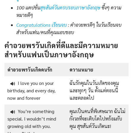
100 แคปชั่น
สุขสันต์วันครบรอบภาษาอังกฤษ
ซึ้งๆ ความ
หมายดีๆ
Congratulations เรียนจบ
: คำอวยพรดีๆ ในวันเรียนจบ
สำหรับแฟน/คนที่คุณแอบชอบ
คำอวยพรวันเกิดที่ดีและมีความหมาย
สำหรับแฟนเป็นภาษาอังกฤษ
คำอวยพรวันเกิดคนรัก
ความหมาย
I love you on your
ฉันรักคุณในวันเกิดของคุณ
🔊
birthday, and every day,
และทุกๆ วัน ตั้งแต่ตอนนี้
now and forever
และตลอดไป
You’re something
คุณเป็นคนที่พิเศษมาก ฉันไม่
🔊
special. I wouldn’t mind
กังวลที่จะเติบโตไปพร้อมกับ
growing old with you.
คุณ สุขสันต์วันเกิดนะ!