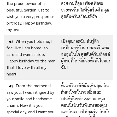
the proud owner of a
สวยงามที่สุด เพียงเพื่อจะ
beautiful garden just to
อวยพรวันเกิดที่รุ่งเรืองให้คุณ
wish you a very prosperous
สุขสันต์วันเกิดนะที่รัก
birthday. Happy Birthday,
my love.
When you hold me, I
เมื่อคุณกอดฉัน ฉันรู้สึก
🔊
feel like I am home, so
เหมือนอยู่บ้าน ปลอดภัยและ
safe and warm inside.
อบอุ่นในใจ สุขสันต์วันเกิดแด่
Happy birthday to the man
ผู้ชายที่ฉันรักด้วยทั้งหัวใจของ
that I love with all my
ฉัน!
heart!
From the moment I
ตั้งแต่วินาทีที่ฉันเห็นคุณ ฉัน
🔊
saw you, I was intrigued by
ก็หลงใหลในรอยยิ้มและ
your smile and handsome
เสน่ห์อันหล่อเหลาของคุณ
charm. Now it is your
ตอนนี้เป็นวันพิเศษของคุณ
special day, and I want you
และฉันอยากให้คุณรู้ว่าฉันยัง