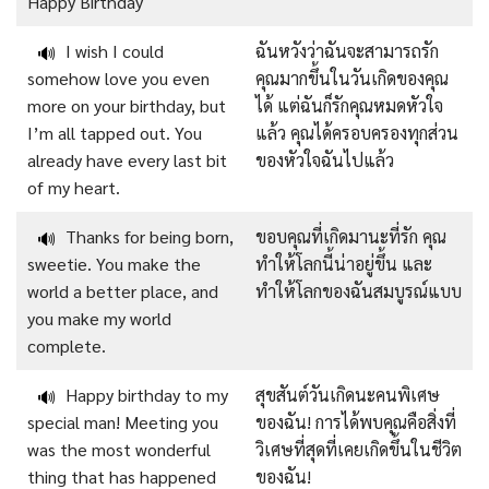
Happy Birthday
I wish I could
ฉันหวังว่าฉันจะสามารถรัก
🔊
somehow love you even
คุณมากขึ้นในวันเกิดของคุณ
more on your birthday, but
ได้ แต่ฉันก็รักคุณหมดหัวใจ
I’m all tapped out. You
แล้ว คุณได้ครอบครองทุกส่วน
already have every last bit
ของหัวใจฉันไปแล้ว
of my heart.
Thanks for being born,
ขอบคุณที่เกิดมานะที่รัก คุณ
🔊
sweetie. You make the
ทำให้โลกนี้น่าอยู่ขึ้น และ
world a better place, and
ทำให้โลกของฉันสมบูรณ์แบบ
you make my world
complete.
Happy birthday to my
สุขสันต์วันเกิดนะคนพิเศษ
🔊
special man! Meeting you
ของฉัน! การได้พบคุณคือสิ่งที่
was the most wonderful
วิเศษที่สุดที่เคยเกิดขึ้นในชีวิต
thing that has happened
ของฉัน!