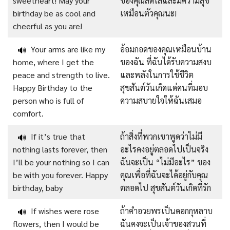
sweetheart! May your
ของคุณสดใสและมีความสุข
birthday be as cool and
เหมือนตัวคุณนะ!
cheerful as you are!
Your arms are like my
อ้อมกอดของคุณเหมือนบ้าน
🔊
home, where I get the
ของฉัน ที่ฉันได้รับความสงบ
peace and strength to live.
และพลังในการใช้ชีวิต
Happy Birthday to the
สุขสันต์วันเกิดแด่คนที่มอบ
person who is full of
ความสบายใจให้ฉันเสมอ
comfort.
If it’s true that
ถ้าสิ่งที่พวกเขาพูดว่าไม่มี
🔊
nothing lasts forever, then
อะไรคงอยู่ตลอดไปเป็นจริง
I’ll be your nothing so I can
ฉันจะเป็น “ไม่มีอะไร” ของ
be with you forever. Happy
คุณเพื่อที่ฉันจะได้อยู่กับคุณ
birthday, baby
ตลอดไป สุขสันต์วันเกิดที่รัก
If wishes were rose
ถ้าคำอวยพรเป็นดอกกุหลาบ
🔊
flowers, then I would be
ฉันคงจะเป็นเจ้าของสวนที่