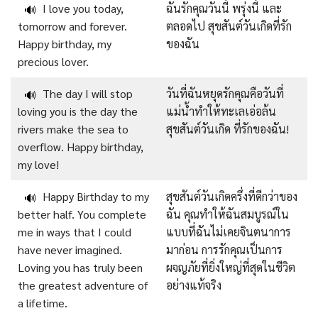
I love you today,
ฉันรักคุณวันนี้ พรุ่งนี้ และ
🔊
tomorrow and forever.
ตลอดไป สุขสันต์วันเกิดที่รัก
Happy birthday, my
ของฉัน
precious lover.
The day I will stop
วันที่ฉันหยุดรักคุณคือวันที่
🔊
loving you is the day the
แม่น้ำทำให้ทะเลเอ่อล้น
rivers make the sea to
สุขสันต์วันเกิด ที่รักของฉัน!
overflow. Happy birthday,
my love!
Happy Birthday to my
สุขสันต์วันเกิดครึ่งที่ดีกว่าของ
🔊
better half. You complete
ฉัน คุณทำให้ฉันสมบูรณ์ใน
me in ways that I could
แบบที่ฉันไม่เคยจินตนาการ
have never imagined.
มาก่อน การรักคุณเป็นการ
Loving you has truly been
ผจญภัยที่ยิ่งใหญ่ที่สุดในชีวิต
the greatest adventure of
อย่างแท้จริง
a lifetime.