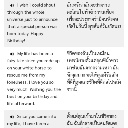
I wish I could shout
ฉันหวังว่าฉันจะสามารถ
🔊
through the whole
ตะโกนไปทั่วจักรวาลเพียง
universe just to announce
เพื่อจะประกาศว่ามีคนพิเศษ
that a special person was
เกิดในวันนี้ สุขสันต์วันเกิดนะ!
born today. Happy
Birthday!
My life has been a
ชีวิตของฉันเป็นเหมือน
🔊
fairy tale since you rode up
เทพนิยายตั้งแต่คุณขี่ม้าขาว
on your white horse to
มาช่วยฉันจากความเหงา ฉัน
rescue me from my
รักคุณมาก ขอให้คุณมีวันเกิด
loneliness. I love you so
ที่ดีที่สุดและชีวิตที่ดีต่อไปหลัง
very much. Wishing you the
จากนี้
best on your birthday and
life afterward.
Since you came into
ตั้งแต่คุณเข้ามาในชีวิตของ
🔊
my life, I have been a
ฉัน ฉันก็กลายเป็นคนที่แตก