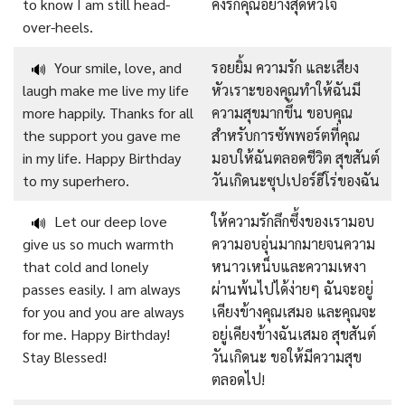
to know I am still head-
คงรักคุณอย่างสุดหัวใจ
over-heels.
Your smile, love, and
รอยยิ้ม ความรัก และเสียง
🔊
laugh make me live my life
หัวเราะของคุณทำให้ฉันมี
more happily. Thanks for all
ความสุขมากขึ้น ขอบคุณ
the support you gave me
สำหรับการซัพพอร์ตที่คุณ
in my life. Happy Birthday
มอบให้ฉันตลอดชีวิต สุขสันต์
to my superhero.
วันเกิดนะซุปเปอร์ฮีโร่ของฉัน
Let our deep love
ให้ความรักลึกซึ้งของเรามอบ
🔊
give us so much warmth
ความอบอุ่นมากมายจนความ
that cold and lonely
หนาวเหน็บและความเหงา
passes easily. I am always
ผ่านพ้นไปได้ง่ายๆ ฉันจะอยู่
for you and you are always
เคียงข้างคุณเสมอ และคุณจะ
for me. Happy Birthday!
อยู่เคียงข้างฉันเสมอ สุขสันต์
Stay Blessed!
วันเกิดนะ ขอให้มีความสุข
ตลอดไป!