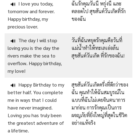
I love you today,
ฉันรักคุณวันนี้ พรุ่งนี้ และ
🔊
tomorrow and forever.
ตลอดไป สุขสันต์วันเกิดที่รัก
Happy birthday, my
ของฉัน
precious lover.
The day I will stop
วันที่ฉันหยุดรักคุณคือวันที่
🔊
loving you is the day the
แม่น้ำทำให้ทะเลเอ่อล้น
rivers make the sea to
สุขสันต์วันเกิด ที่รักของฉัน!
overflow. Happy birthday,
my love!
Happy Birthday to my
สุขสันต์วันเกิดครึ่งที่ดีกว่าของ
🔊
better half. You complete
ฉัน คุณทำให้ฉันสมบูรณ์ใน
me in ways that I could
แบบที่ฉันไม่เคยจินตนาการ
have never imagined.
มาก่อน การรักคุณเป็นการ
Loving you has truly been
ผจญภัยที่ยิ่งใหญ่ที่สุดในชีวิต
the greatest adventure of
อย่างแท้จริง
a lifetime.