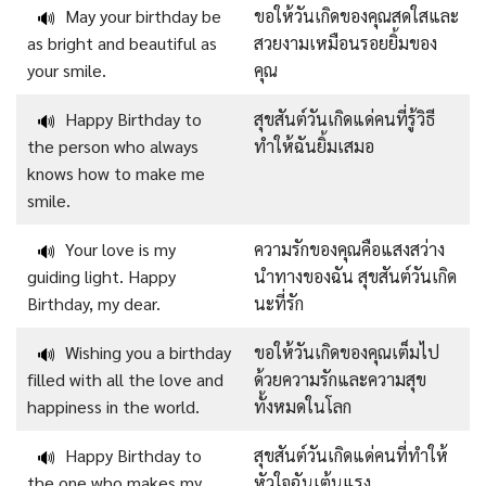
May your birthday be
ขอให้วันเกิดของคุณสดใสและ
🔊
as bright and beautiful as
สวยงามเหมือนรอยยิ้มของ
your smile.
คุณ
Happy Birthday to
สุขสันต์วันเกิดแด่คนที่รู้วิธี
🔊
the person who always
ทำให้ฉันยิ้มเสมอ
knows how to make me
smile.
Your love is my
ความรักของคุณคือแสงสว่าง
🔊
guiding light. Happy
นำทางของฉัน สุขสันต์วันเกิด
Birthday, my dear.
นะที่รัก
Wishing you a birthday
ขอให้วันเกิดของคุณเต็มไป
🔊
filled with all the love and
ด้วยความรักและความสุข
happiness in the world.
ทั้งหมดในโลก
Happy Birthday to
สุขสันต์วันเกิดแด่คนที่ทำให้
🔊
the one who makes my
หัวใจฉันเต้นแรง