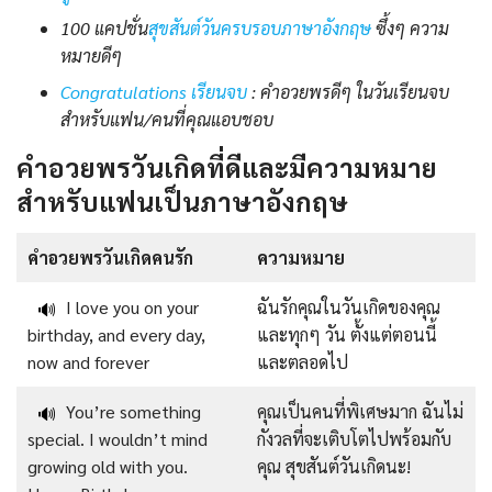
100 แคปชั่น
สุขสันต์วันครบรอบภาษาอังกฤษ
ซึ้งๆ ความ
หมายดีๆ
Congratulations เรียนจบ
: คำอวยพรดีๆ ในวันเรียนจบ
สำหรับแฟน/คนที่คุณแอบชอบ
คำอวยพรวันเกิดที่ดีและมีความหมาย
สำหรับแฟนเป็นภาษาอังกฤษ
คำอวยพรวันเกิดคนรัก
ความหมาย
I love you on your
ฉันรักคุณในวันเกิดของคุณ
🔊
birthday, and every day,
และทุกๆ วัน ตั้งแต่ตอนนี้
now and forever
และตลอดไป
You’re something
คุณเป็นคนที่พิเศษมาก ฉันไม่
🔊
special. I wouldn’t mind
กังวลที่จะเติบโตไปพร้อมกับ
growing old with you.
คุณ สุขสันต์วันเกิดนะ!