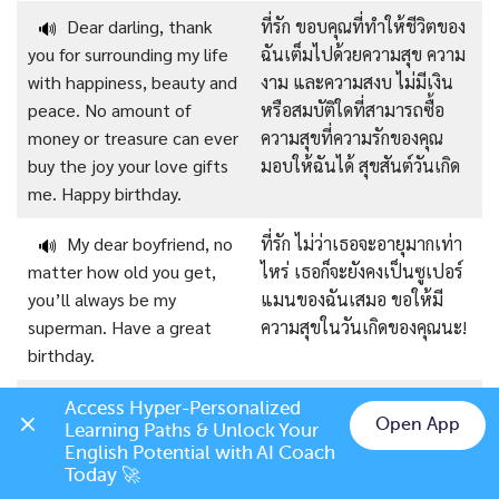
Dear darling, thank
ที่รัก ขอบคุณที่ทำให้ชีวิตของ
🔊
you for surrounding my life
ฉันเต็มไปด้วยความสุข ความ
with happiness, beauty and
งาม และความสงบ ไม่มีเงิน
peace. No amount of
หรือสมบัติใดที่สามารถซื้อ
money or treasure can ever
ความสุขที่ความรักของคุณ
buy the joy your love gifts
มอบให้ฉันได้ สุขสันต์วันเกิด
me. Happy birthday.
My dear boyfriend, no
ที่รัก ไม่ว่าเธอจะอายุมากเท่า
🔊
matter how old you get,
ไหร่ เธอก็จะยังคงเป็นซูเปอร์
you’ll always be my
แมนของฉันเสมอ ขอให้มี
superman. Have a great
ความสุขในวันเกิดของคุณนะ!
birthday.
Sweet baby, you have
ที่รัก คุณไม่รู้เลยว่าฉัน
🔊
Access Hyper-Personalized 
Open App
Learning Paths & Unlock Your 
no idea how much I wish
ปรารถนาให้คุณอยู่ที่นี่กับฉัน
Chat on LINE
English Potential with AI Coach 
you were here with me on
ในวันพิเศษนี้มากแค่ไหน ฉัน
Today 🚀
this special day. I hope you
หวังว่าคุณจะมีวันเกิดที่ยิ่ง