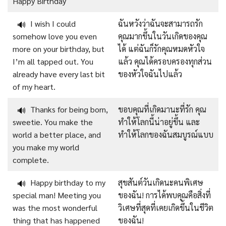
Happy Birthday
I wish I could
ฉันหวังว่าฉันจะสามารถรัก
🔊
somehow love you even
คุณมากขึ้นในวันเกิดของคุณ
more on your birthday, but
ได้ แต่ฉันก็รักคุณหมดหัวใจ
I’m all tapped out. You
แล้ว คุณได้ครอบครองทุกส่วน
already have every last bit
ของหัวใจฉันไปแล้ว
of my heart.
Thanks for being born,
ขอบคุณที่เกิดมานะที่รัก คุณ
🔊
sweetie. You make the
ทำให้โลกนี้น่าอยู่ขึ้น และ
world a better place, and
ทำให้โลกของฉันสมบูรณ์แบบ
you make my world
complete.
Happy birthday to my
สุขสันต์วันเกิดนะคนพิเศษ
🔊
special man! Meeting you
ของฉัน! การได้พบคุณคือสิ่งที่
was the most wonderful
วิเศษที่สุดที่เคยเกิดขึ้นในชีวิต
thing that has happened
ของฉัน!