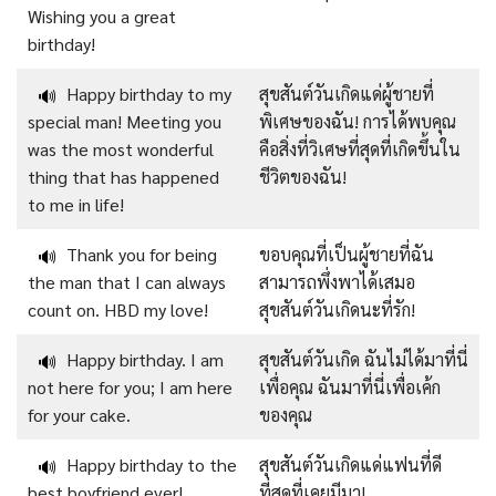
Wishing you a great
birthday!
Happy birthday to my
สุขสันต์วันเกิดแด่ผู้ชายที่
🔊
special man! Meeting you
พิเศษของฉัน! การได้พบคุณ
was the most wonderful
คือสิ่งที่วิเศษที่สุดที่เกิดขึ้นใน
thing that has happened
ชีวิตของฉัน!
to me in life!
Thank you for being
ขอบคุณที่เป็นผู้ชายที่ฉัน
🔊
the man that I can always
สามารถพึ่งพาได้เสมอ
count on. HBD my love!
สุขสันต์วันเกิดนะที่รัก!
Happy birthday. I am
สุขสันต์วันเกิด ฉันไม่ได้มาที่นี่
🔊
not here for you; I am here
เพื่อคุณ ฉันมาที่นี่เพื่อเค้ก
for your cake.
ของคุณ
Happy birthday to the
สุขสันต์วันเกิดแด่แฟนที่ดี
🔊
best boyfriend ever!
ที่สุดที่เคยมีมา!