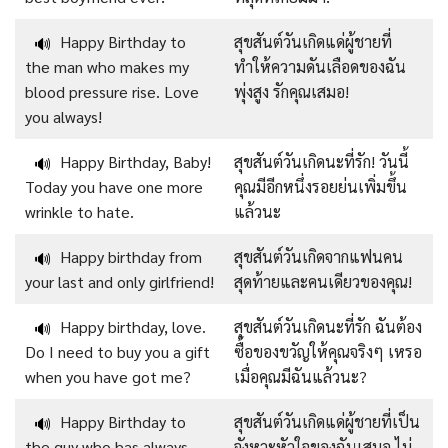
Happy Birthday to
สุขสันต์วันเกิดแด่ผู้ชายที่
🔊
the man who makes my
ทำให้ความดันเลือดของฉัน
blood pressure rise. Love
พุ่งสูง รักคุณเสมอ!
you always!
Happy Birthday, Baby!
สุขสันต์วันเกิดนะที่รัก! วันนี้
🔊
Today you have one more
คุณมีอีกหนึ่งรอยย่นเพิ่มขึ้น
wrinkle to hate.
แล้วนะ
Happy birthday from
สุขสันต์วันเกิดจากแฟนคน
🔊
your last and only girlfriend!
สุดท้ายและคนเดียวของคุณ!
Happy birthday, love.
สุขสันต์วันเกิดนะที่รัก ฉันต้อง
🔊
Do I need to buy you a gift
ซื้อของขวัญให้คุณจริงๆ เหรอ
when you have got me?
เมื่อคุณมีฉันแล้วนะ?
Happy Birthday to
สุขสันต์วันเกิดแด่ผู้ชายที่เป็น
🔊
the guy who has always
จังหวะหัวใจของฉันเสมอ ไม่