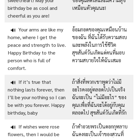
sweetheart! May your
ของคุณสดใสและมีความสุข
birthday be as cool and
เหมือนตัวคุณนะ!
cheerful as you are!
Your arms are like my
อ้อมกอดของคุณเหมือนบ้าน
🔊
home, where I get the
ของฉัน ที่ฉันได้รับความสงบ
peace and strength to live.
และพลังในการใช้ชีวิต
Happy Birthday to the
สุขสันต์วันเกิดแด่คนที่มอบ
person who is full of
ความสบายใจให้ฉันเสมอ
comfort.
If it’s true that
ถ้าสิ่งที่พวกเขาพูดว่าไม่มี
🔊
nothing lasts forever, then
อะไรคงอยู่ตลอดไปเป็นจริง
I’ll be your nothing so I can
ฉันจะเป็น “ไม่มีอะไร” ของ
be with you forever. Happy
คุณเพื่อที่ฉันจะได้อยู่กับคุณ
birthday, baby
ตลอดไป สุขสันต์วันเกิดที่รัก
If wishes were rose
ถ้าคำอวยพรเป็นดอกกุหลาบ
🔊
flowers, then I would be
ฉันคงจะเป็นเจ้าของสวนที่