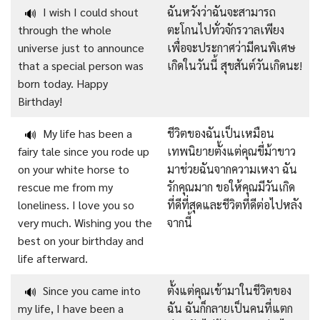
I wish I could shout
ฉันหวังว่าฉันจะสามารถ
🔊
through the whole
ตะโกนไปทั่วจักรวาลเพียง
universe just to announce
เพื่อจะประกาศว่ามีคนพิเศษ
that a special person was
เกิดในวันนี้ สุขสันต์วันเกิดนะ!
born today. Happy
Birthday!
My life has been a
ชีวิตของฉันเป็นเหมือน
🔊
fairy tale since you rode up
เทพนิยายตั้งแต่คุณขี่ม้าขาว
on your white horse to
มาช่วยฉันจากความเหงา ฉัน
rescue me from my
รักคุณมาก ขอให้คุณมีวันเกิด
loneliness. I love you so
ที่ดีที่สุดและชีวิตที่ดีต่อไปหลัง
very much. Wishing you the
จากนี้
best on your birthday and
life afterward.
Since you came into
ตั้งแต่คุณเข้ามาในชีวิตของ
🔊
my life, I have been a
ฉัน ฉันก็กลายเป็นคนที่แตก