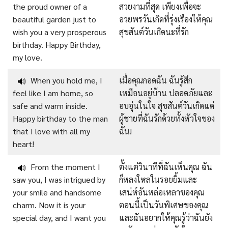
the proud owner of a
สวยงามที่สุด เพียงเพื่อจะ
beautiful garden just to
อวยพรวันเกิดที่รุ่งเรืองให้คุณ
wish you a very prosperous
สุขสันต์วันเกิดนะที่รัก
birthday. Happy Birthday,
my love.
When you hold me, I
เมื่อคุณกอดฉัน ฉันรู้สึก
🔊
feel like I am home, so
เหมือนอยู่บ้าน ปลอดภัยและ
safe and warm inside.
อบอุ่นในใจ สุขสันต์วันเกิดแด่
Happy birthday to the man
ผู้ชายที่ฉันรักด้วยทั้งหัวใจของ
that I love with all my
ฉัน!
heart!
From the moment I
ตั้งแต่วินาทีที่ฉันเห็นคุณ ฉัน
🔊
saw you, I was intrigued by
ก็หลงใหลในรอยยิ้มและ
your smile and handsome
เสน่ห์อันหล่อเหลาของคุณ
charm. Now it is your
ตอนนี้เป็นวันพิเศษของคุณ
special day, and I want you
และฉันอยากให้คุณรู้ว่าฉันยัง