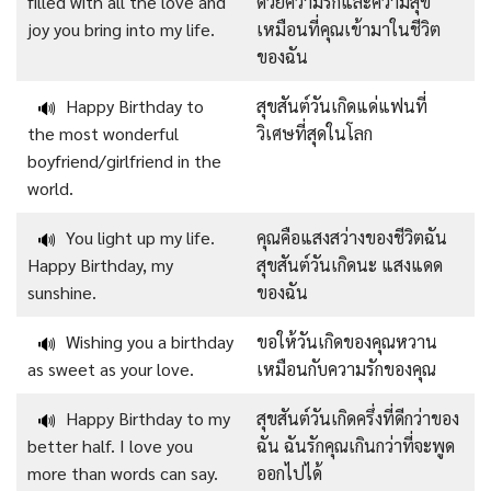
filled with all the love and
ด้วยความรักและความสุข
joy you bring into my life.
เหมือนที่คุณเข้ามาในชีวิต
ของฉัน
Happy Birthday to
สุขสันต์วันเกิดแด่แฟนที่
🔊
the most wonderful
วิเศษที่สุดในโลก
boyfriend/girlfriend in the
world.
You light up my life.
คุณคือแสงสว่างของชีวิตฉัน
🔊
Happy Birthday, my
สุขสันต์วันเกิดนะ แสงแดด
sunshine.
ของฉัน
Wishing you a birthday
ขอให้วันเกิดของคุณหวาน
🔊
as sweet as your love.
เหมือนกับความรักของคุณ
Happy Birthday to my
สุขสันต์วันเกิดครึ่งที่ดีกว่าของ
🔊
better half. I love you
ฉัน ฉันรักคุณเกินกว่าที่จะพูด
more than words can say.
ออกไปได้