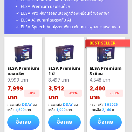
ELSA Premium ประกอบด้วย
ELSA Pro ฝึกการออกเสียงถูกต้องเหมือนเจ้าของภาษา
ELSA AI สนทนาโดยตรงกับ AI
ELSA Speech Analyzer พัฒนาทักษะการพูดอย่างครอบคลุม
BEST SELLER
ELSA Premium
ELSA Premium
ELSA Premium
1 ปี
3 เดือน
ตลอดชีพ
8,497 บาท
4,548 บาท
9,999 บาท
3,512
2,400
7,999
-61%
-30%
-0%
บาท
บาท
บาท
กรอกรหัส
DDAY
ลด
กรอกรหัส
TH2026
กรอกรหัส
DDAY
ลด
เหลือ
1,999
บาท
ลดเหลือ
2,160
บาท
เหลือ
4,699
บาท
ซื้อเลย
ซื้อเลย
ซื้อเลย