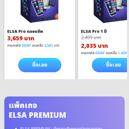
ELSA Pro ตลอดชีพ
ELSA Pro 1 ปี
3,659 บาท
2,499 บาท
2,035 บาท
กรอกรหัส
DDAY
ลดเหลือ
2,561
บาท
กรอกรหัส
DDAY
ลดเหลือ
1,425
บ
ซื้อเลย
ซื้อเลย
แพ็คเกจ
ELSA PREMIUM
ELSA PREMIUM - ฝึกภาษาอังกฤษอย่างครอบคลุม