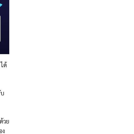
ได้
ับ
ด้วย
อง