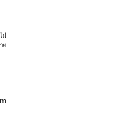
ไม่
ญาต
um