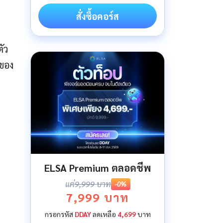
สั่งซื้อคอร์ส
ัว
ำของ
ELSA Premium ตลอดชีพ
แค่
9,999 บาท
-0%
7,999 บาท
กรอกรหัส
DDAY
ลดเหลือ
4,699
บาท