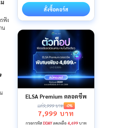
าม
สั่งซื้อคอร์ส
รฟัง
งาน
ษ
อน
ELSA Premium ตลอดชีพ
แค่
9,999 บาท
-0%
7,999 บาท
กรอกรหัส
DDAY
ลดเหลือ
4,699
บาท