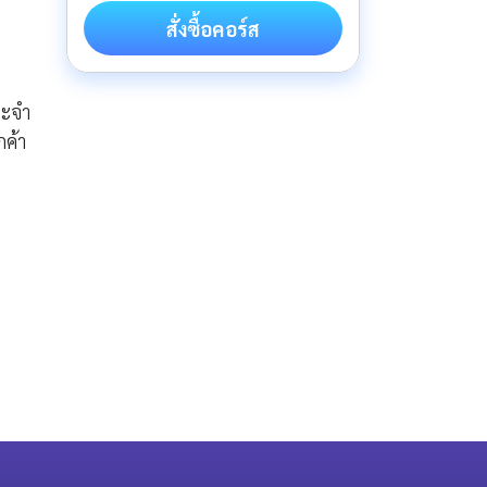
สั่งซื้อคอร์ส
ะจํา
กค้า