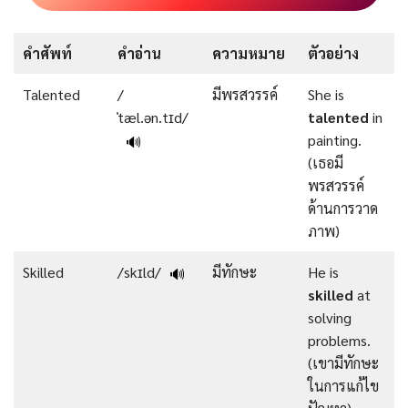
คำศัพท์
คำอ่าน
ความหมาย
ตัวอย่าง
Talented
/
มีพรสวรรค์
She is
ˈtæl.ən.tɪd/
talented
in
painting.
🔊
(เธอมี
พรสวรรค์
ด้านการวาด
ภาพ)
Skilled
/skɪld/
มีทักษะ
He is
🔊
skilled
at
solving
problems.
(เขามีทักษะ
ในการแก้ไข