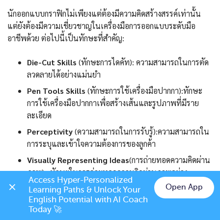
นักออกแบบกราฟิกไม่เพียงแต่ต้องมีความคิดสร้างสรรค์เท่านั้น
แต่ยังต้องมีความเชี่ยวชาญในเครื่องมือการออกแบบระดับมือ
อาชีพด้วย ต่อไปนี้เป็นทักษะที่สำคัญ:
Die-Cut Skills
(ทักษะการไดคัท): ความสามารถในการตัด
ลวดลายได้อย่างแม่นยำ
Pen Tools Skills
(ทักษะการใช้เครื่องมือปากกา):ทักษะ
การใช้เครื่องมือปากกาเพื่อสร้างเส้นและรูปภาพที่มีราย
ละเอียด
Perceptivity
(ความสามารถในการรับรู้):ความสามารถใน
การระบุและเข้าใจความต้องการของลูกค้า
Visually Representing Ideas
(การถ่ายทอดความคิดผ่าน
ภาพ) : ทักษะในการถ่ายทอดความคิดผ่านภาพอย่าง
Access Hyper-Personalized 
สร้างสรรค์
Open App
Learning Paths & Unlock Your 
Chat on LINE
English Potential with AI Coach 
Sketching
(การร่างภาพ): ทักษะการร่างภาพเพื่อพัฒนาไอ
Today 🚀
เดียการออกแบบ