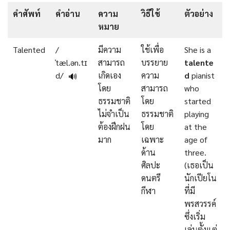
คำศัพท์
คำอ่าน
ความ
วิธีใช้
ตัวอย่าง
หมาย
Talented
/
มีความ
ใช้เพื่อ
She is a
ˈtæl.ən.tɪ
สามารถ
บรรยาย
talente
d/
เกิดเอง
ความ
d
pianist
🔊
โดย
สามารถ
who
ธรรมชาติ
โดย
started
ไม่จำเป็น
ธรรมชาติ
playing
ต้องฝึกฝน
โดย
at the
มาก
เฉพาะ
age of
ด้าน
three.
ศิลปะ
(เธอเป็น
ดนตรี
นักเปียโน
กีฬา
ที่มี
พรสวรรค์
ซึ่งเริ่ม
เล่นตั้งแต่