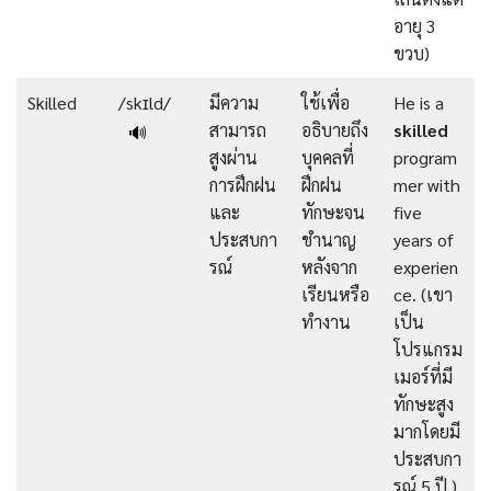
อายุ 3
ขวบ)
Skilled
/skɪld/
มีความ
ใช้เพื่อ
He is a
สามารถ
อธิบายถึง
skilled
🔊
สูงผ่าน
บุคคลที่
program
การฝึกฝน
ฝึกฝน
mer with
และ
ทักษะจน
five
ประสบกา
ชำนาญ
years of
รณ์
หลังจาก
experien
เรียนหรือ
ce. (เขา
ทำงาน
เป็น
โปรแกรม
เมอร์ที่มี
ทักษะสูง
มากโดยมี
ประสบกา
รณ์ 5 ปี.)