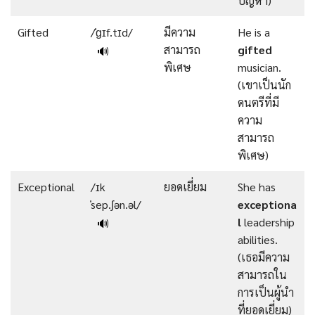
ปัญหา)
Gifted
/ˈɡɪf.tɪd/
มีความ
He is a
สามารถ
gifted
🔊
พิเศษ
musician.
(เขาเป็นนัก
ดนตรีที่มี
ความ
สามารถ
พิเศษ)
Exceptional
/ɪk
ยอดเยี่ยม
She has
ˈsep.ʃən.əl/
exceptiona
l
leadership
🔊
abilities.
(เธอมีความ
สามารถใน
การเป็นผู้นำ
ที่ยอดเยี่ยม)