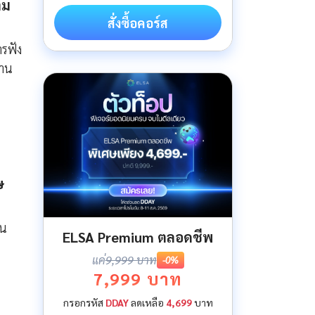
าม
สั่งซื้อคอร์ส
รฟัง
งาน
ษ
อน
ELSA Premium ตลอดชีพ
แค่
9,999 บาท
-0%
7,999 บาท
กรอกรหัส
DDAY
ลดเหลือ
4,699
บาท