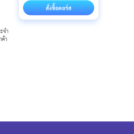
สั่งซื้อคอร์ส
ะจํา
กค้า