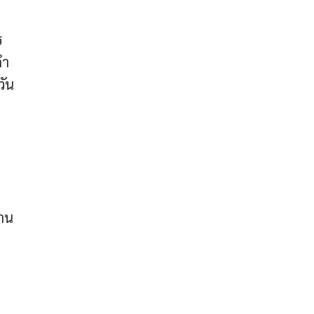
ร
คำ
วัน
าน