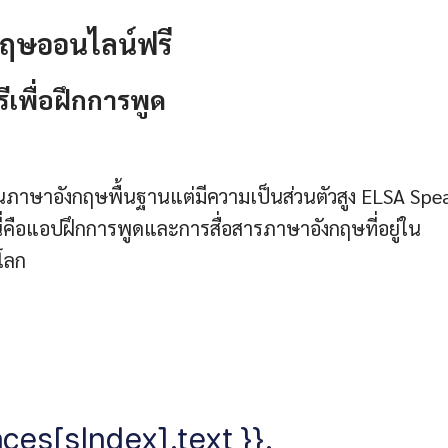
กฤษออนไลน์ฟรี
ีเพื่อฝึกการพูด
นภาษาอังกฤษพื้นฐานแต่มีความเป็นส่วนตัวสูง ELSA Spe
าะนี่คือแอปฝึกการพูดและการสื่อสารภาษาอังกฤษที่อยู่ใน
โลก
ces[sIndex].text }}.