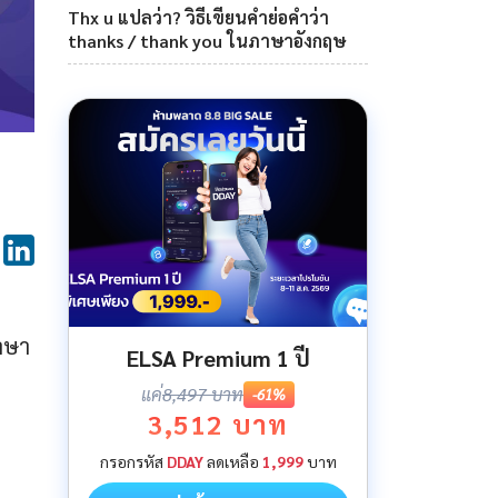
Thx u แปลว่า? วิธีเขียนคำย่อคำว่า
thanks / thank you ในภาษาอังกฤษ
ภาษา
ELSA Premium 1 ปี
แค่
8,497 บาท
-61%
3,512 บาท
กรอกรหัส
DDAY
ลดเหลือ
1,999
บาท