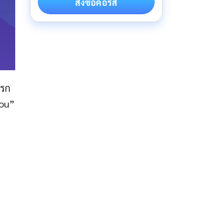
สั่งซื้อคอร์ส
แรก
you”