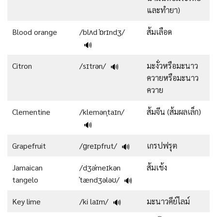
และทำยา)
Blood orange
/blʌd ˈɒrɪndʒ/
ส้มเลือด
🔊
Citron
/sɪtrən/
มะงั่วหรือมะนาว
🔊
ควายหรือมะนาว
ควาย
Clementine
/klemənˌtaɪn/
ส้มจีน (ส้มผลเล็ก)
🔊
Grapefruit
/ɡreɪpfrut/
เกรปฟรุต
🔊
Jamaican
/dʒəˈmeɪkən
ส้มเช้ง
tangelo
ˈtændʒələʊ/
🔊
Key lime
/ki laɪm/
มะนาวคีย์ไลม์
🔊