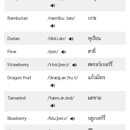
🔊
Rambutan
/ræmˈbuː.tən/
เงาะ
🔊
Durian
/ˈdʊr.i.ən/
ทุเรียน
🔊
Pear
/per/
สาลี่
🔊
Strawberry
/ˈstrɑːˌber.i/
สตรอว์เบอร์รี่
🔊
Dragon fruit
/ˈdræɡ.ən ˌfruːt/
แก้วมังกร
🔊
Tamarind
/ˈtæm.ɚ.ɪnd/
มะขาม
🔊
Blueberry
/ˈbluːˌber.i/
บลูเบอร์รี่
🔊