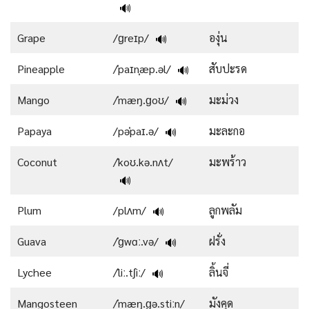
🔊
Grape
/ɡreɪp/
องุ่น
🔊
Pineapple
/ˈpaɪnˌæp.əl/
สับปะรด
🔊
Mango
/ˈmæŋ.ɡoʊ/
มะม่วง
🔊
Papaya
/pəˈpaɪ.ə/
มะละกอ
🔊
Coconut
/ˈkoʊ.kə.nʌt/
มะพร้าว
🔊
Plum
/plʌm/
ลูกพลัม
🔊
Guava
/ˈɡwɑː.və/
ฝรั่ง
🔊
Lychee
/ˈliː.tʃiː/
ลิ้นจี่
🔊
Mangosteen
/ˈmæŋ.ɡə.stiːn/
มังคุด