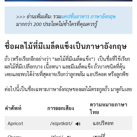
>>> อ่านเพิ่มเติม: รวม
แคปชั่นอาหาร ภาษาอังกฤษ
มากกว่า 200 ประโยคไม่ซ้ำใครที่คุณควรรู้
ชื่อผลไม้ที่มีเมล็ดแข็งเป็นภาษาอังกฤษ
ถั่ว (หรือเรียกอีกอย่างว่า “ผลไม้ที่มีเมล็ดแข็ง”) เป็นชื่อที่ใช้เรียก
ผลไม้ที่มีเปลือกบาง เนื้อหนา และมีเมล็ดแข็ง ถั่วบางชนิดที่คุ้น
เคยและพบได้ง่ายที่สุดอาจเรียกว่าลูกพลัม แอปริคอต หรือลูกพีช
ต่อไปนี้เป็นชื่อเฉพาะภาษาอังกฤษของผลไม้ตระกูลถั่ว มาดูกันเลย
ความหมายภาษา
คำศัพท์
การออกเสียง
ไทย
Apricot
/eɪprɪkɒt/
แอปริคอท
🔊
Cherry
/tʃeri/
เชอร์รี่