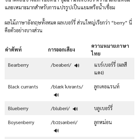
และเหมาะมากสำหรับการแปรรูปเป็นแยมหรือน้ำเชื่อม
ผลไม้ภาษาอังกฤษทั้งหมด ผลเบอร์รี่ ส่วนใหญ่เรียกว่า “berry” นี่
คือตัวอย่างบางส่วน
ความหมายภาษา
คำศัพท์
การออกเสียง
ไทย
Bearberry
/beəberi/
แบร์เบอร์รี่ (ผลสี
🔊
แดง)
Black currants
/blæk ˈkʌrənts/
ลูกเคอแรนท์
🔊
Blueberry
/bluberi/
บลูเบอร์รี่
🔊
Boysenberry
/bɔɪsənberi/
ลูกหม่อน
🔊