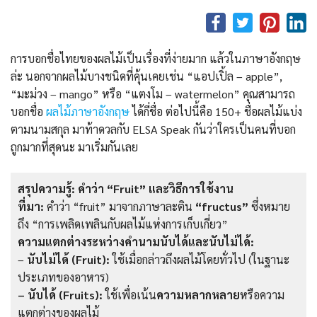
การบอกชื่อไทยของผลไม้เป็นเรื่องที่ง่ายมาก แล้วในภาษาอังกฤษ
ล่ะ นอกจากผลไม้บางชนิดที่คุ้นเคยเช่น “แอปเปิ้ล – apple”,
“มะม่วง – mango” หรือ “แตงโม – watermelon” คุณสามารถ
บอกชื่อ
ผลไม้ภาษาอังกฤษ
ได้กี่ชื่อ ต่อไปนี้คือ 150+ ชื่อผลไม้แบ่ง
ตามนามสกุล มาท้าดวลกับ ELSA Speak กันว่าใครเป็นคนที่บอก
ถูกมากที่สุดนะ มาเริ่มกันเลย
สรุปความรู้: คำว่า “Fruit” และวิธีการใช้งาน
ที่มา:
คำว่า “fruit” มาจากภาษาละติน
“fructus”
ซึ่งหมาย
ถึง “การเพลิดเพลินกับผลไม้แห่งการเก็บเกี่ยว”
ความแตกต่างระหว่างคำนามนับได้และนับไม่ได้:
–
นับไม่ได้ (Fruit):
ใช้เมื่อกล่าวถึงผลไม้โดยทั่วไป (ในฐานะ
ประเภทของอาหาร)
– นับได้ (Fruits):
ใช้เพื่อเน้น
ความหลากหลาย
หรือความ
แตกต่างของผลไม้