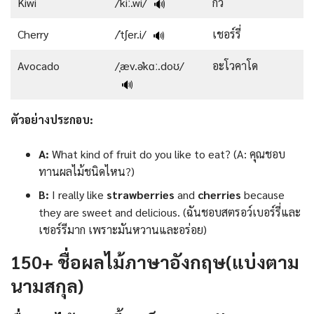
Kiwi
/ˈkiː.wi/
กีวี
🔊
Cherry
/ˈtʃer.i/
เชอร์รี่
🔊
Avocado
/ˌæv.əˈkɑː.doʊ/
อะโวคาโด
🔊
ตัวอย่างประกอบ:
A:
What kind of fruit do you like to eat? (A: คุณชอบ
ทานผลไม้ชนิดไหน?)
B:
I really like
strawberries
and
cherries
because
they are sweet and delicious. (ฉันชอบสตรอว์เบอร์รี่และ
เชอร์รีมาก เพราะมันหวานและอร่อย)
150+ ชื่อผลไม้ภาษาอังกฤษ(แบ่งตาม
นามสกุล)