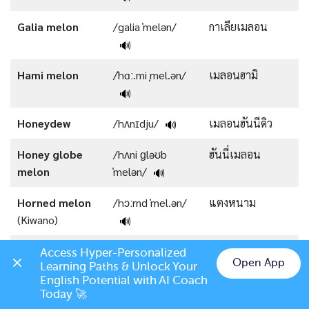
Galia melon
/galia ˈmelən/
กาเลียเมลอน
🔊
Hami melon
/ˈhɑː.mi ˌmel.ən/
เมลอนฮามิ
🔊
Honeydew
/hʌnɪdju/
เมลอนฮันนีดิว
🔊
Honey globe
/hʌni ɡləʊb
ฮันนี่เมลอน
melon
ˈmelən/
🔊
Horned melon
/hɔːrnd ˈmel.ən/
แตงหนาม
(Kiwano)
🔊
Persian melon
/pɜʃn̩ ˈmelən/
แตงเปอร์เซีย
Access Hyper-Personalized 
Open App
Learning Paths & Unlock Your 
🔊
Chat on LINE
English Potential with AI Coach 
Today 🚀
Santa Claus
/ˈsæntə klɔz
แตงโม