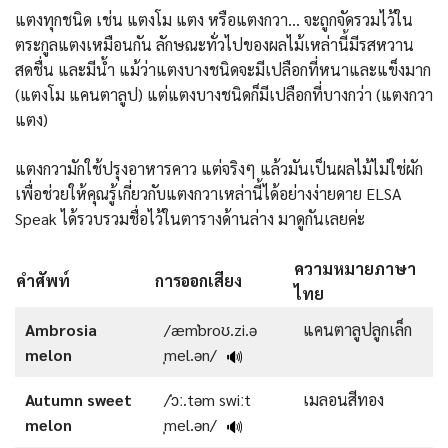
แตงทุกชนิด เช่น แตงโม แตง หรือแตงกวา… จะถูกจัดรวมไว้ใน
ตระกูลแตงเหมือนกัน ลักษณะทั่วไปของผลไม้เหล่านี้มีรสหวาน
สดชื่น และมีน้ำ แม้ว่าแตงบางชนิดจะมีเปลือกที่หนาและแข็งมาก
(แตงโม แคนตาลูป) แต่แตงบางชนิดก็มีเปลือกที่บางกว่า (แตงกวา
แตง)
แตงกวามักใช้ปรุงอาหารคาว แต่จริงๆ แล้วมันเป็นผลไม้ไม่ใช่ผัก
เพื่อช่วยให้คุณรู้เกี่ยวกับแตงกวาเหล่านี้ได้อย่างง่ายดาย ELSA
Speak ได้รวบรวมชื่อไว้ในตารางด้านล่าง มาดูกันเลยค่ะ
ความหมายภาษา
คำศัพท์
การออกเสียง
ไทย
Ambrosia
/æmˈbroʊ.zi.ə
แคนตาลูปลูกเล็ก
melon
ˌmel.ən/
🔊
Autumn sweet
/ˈɔː.təm swiːt
เมลอนสีทอง
melon
ˌmel.ən/
🔊