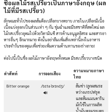
ชื่อผลไม้รสเปรี้ยวเป็นภาษาอังกฤษ (ผล
ไม้ที่มีรสเปรี้ยว)
ลักษณะทั่วไปของผลส้มคือเปลือกบางหยาบ ภายในเปลือกมีเนื้อ
เนื้อแบ่งออกเป็นส่วนเท่า ๆ กัน ชุ่มฉ่ำและมีรสชาติที่สดใหม่ ผล
ไม้รสเปรี้ยวอุดมไปด้วยวิตามินซี สารต้านอนุมูลอิสระ และสารอา
หารอื่นๆ อีกมากมาย ดังนั้นอย่าลืมเพิ่มสิ่งเหล่านี้ลงในอาหาร
ประจำวันของคุณเพื่อช่วยเพิ่มความต้านทานของร่างกาย!
ต่อไปนี้เป็นชื่อ ผลไม้ภาษาอังกฤษทั้งหมด มีรสเปรี้ยวบางชนิด
ความหมายภาษา
คำศัพท์
การออกเสียง
ไทย
Bitter orange
/bɪtə ˈɒrɪndʒ/
ส้มซ่า (ลูกผสมระ
หว่างเกรปฟรุต
🔊
และส้มแมนดาริน
มักใช้ในการผลิต
น้ำมันหอมระเหย