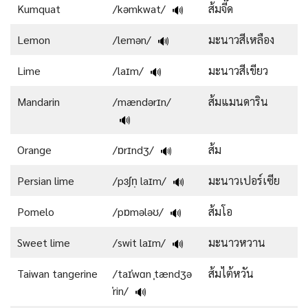
Kumquat
/kəmkwat/
ส้มจี๊ด
🔊
Lemon
/lemən/
มะนาวสีเหลือง
🔊
Lime
/laɪm/
มะนาวสีเขียว
🔊
Mandarin
/mændərɪn/
ส้มแมนดาริน
🔊
Orange
/ɒrɪndʒ/
ส้ม
🔊
Persian lime
/pɜʃn̩ laɪm/
มะนาวเปอร์เซีย
🔊
Pomelo
/pɒmələʊ/
ส้มโอ
🔊
Sweet lime
/swit laɪm/
มะนาวหวาน
🔊
Taiwan tangerine
/taɪˈwɑn ˌtændʒə
ส้มไต้หวัน
ˈrin/
🔊