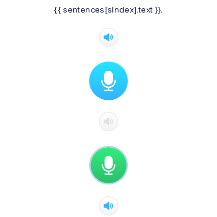
{{ sentences[sIndex].text }}.