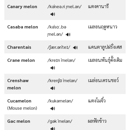
Canary melon
/kəˈneə.ri ˌmel.ən/
แตงคานารี
🔊
Casaba melon
/kəˈsɑː.bə
เมลอนฤดูหนาว
ˌmel.ən/
🔊
Charentais
/ˌʃær.ənˈteɪ/
แคนตาลูปฝรั่งเศส
🔊
Crane melon
/kreɪn ˈmelən/
เมลอนพันธุ์ดั้งเดิม
🔊
Crenshaw
/krenˌʃɒ ˈmelən/
เมล่อนเครนชอว์
melon
🔊
Cucamelon
/kukəmelən/
แตงโมจิ๋ว
(Mouse melon)
🔊
Gac melon
/gək ˈmelən/
ผลฟักข้าว
🔊