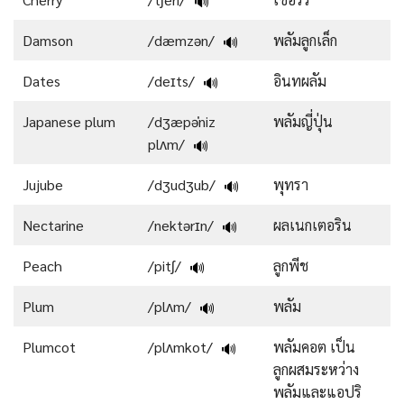
🔊
Damson
/dæmzən/
พลัมลูกเล็ก
🔊
Dates
/deɪts/
อินทผลัม
🔊
Japanese plum
/dʒæpəˈniz
พลัมญี่ปุ่น
plʌm/
🔊
Jujube
/dʒudʒub/
พุทรา
🔊
Nectarine
/nektərɪn/
ผลเนกเตอริน
🔊
Peach
/pitʃ/
ลูกพีช
🔊
Plum
/plʌm/
พลัม
🔊
Plumcot
/plʌmkot/
พลัมคอต เป็น
🔊
ลูกผสมระหว่าง
พลัมและแอปริ