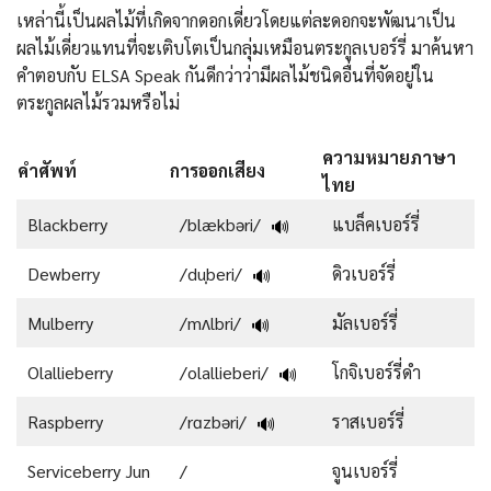
เหล่านี้เป็นผลไม้ที่เกิดจากดอกเดี่ยวโดยแต่ละดอกจะพัฒนาเป็น
ผลไม้เดี่ยวแทนที่จะเติบโตเป็นกลุ่มเหมือนตระกูลเบอร์รี่ มาค้นหา
คำตอบกับ ELSA Speak กันดีกว่าว่ามีผลไม้ชนิดอื่นที่จัดอยู่ใน
ตระกูลผลไม้รวมหรือไม่
ความหมายภาษา
คำศัพท์
การออกเสียง
ไทย
Blackberry
/blækbəri/
แบล็คเบอร์รี่
🔊
Dewberry
/duˌberi/
ดิวเบอร์รี่
🔊
Mulberry
/mʌlbri/
มัลเบอร์รี่
🔊
Olallieberry
/olallieberi/
โกจิเบอร์รี่ดำ
🔊
Raspberry
/rɑzbəri/
ราสเบอร์รี่
🔊
Serviceberry Jun
/
จูนเบอร์รี่