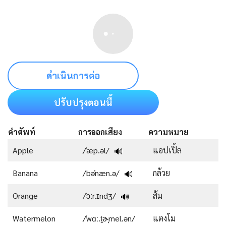
ดำเนินการต่อ
ปรับปรุงตอนนี้
คำศัพท์
การออกเสียง
ความหมาย
Apple
/ˈæp.əl/
แอปเปิ้ล
🔊
Banana
/bəˈnæn.ə/
กล้วย
🔊
Orange
/ˈɔːr.ɪndʒ/
ส้ม
🔊
Watermelon
/ˈwɑː.t̬ɚˌmel.ən/
แตงโม