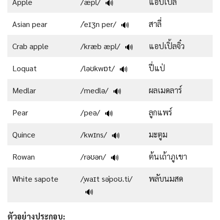
Apple
/æpl/
แอปเปิ้ล
🔊
Asian pear
/ˈeɪʒn per/
สาลี่
🔊
Crab apple
/kræb æpl/
แอปเปิ้ลจิ๋ว
🔊
Loquat
/ləʊkwɒt/
ปี่แป่
🔊
Medlar
/medlə/
ผลเมดลาร์
🔊
Pear
/peə/
ลูกแพร์
🔊
Quince
/kwɪns/
มะตูม
🔊
Rowan
/rəʊən/
ต้นเถ้าภูเขา
🔊
White sapote
/ˌwaɪt səˈpoʊ.ti/
พลับนมสด
🔊
ตัวอย่างประกอบ
: