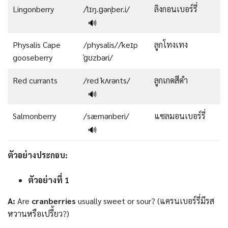
Lingonberry
/ˈlɪŋ.ɡənˌber.i/
ลิงกอนเบอร์รี่
🔊
Physalis Cape
/physalis//ˈkeɪp
ลูกโทงเทง
gooseberry
ˈɡʊzbəri/
Red currants
/red ˈkʌrənts/
ลูกเกดสีดำ
🔊
Salmonberry
/sæmənberi/
แซลมอนเบอร์รี่
🔊
ตัวอย่างประกอบ
:
ตัวอย่างที่ 1
A:
Are
cranberries
usually sweet or sour? (แครนเบอร์รี่มีรส
หวานหรือเปรี้ยว?)