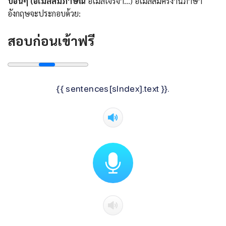
บอื่นๆ (อีเมล์สัมภาษณ์
อีเมล์เจรจา…) อีเมล์สมัครงานภาษา
อังกฤษจะประกอบด้วย:
สอบก่อนเข้าฟรี
{{ sentences[sIndex].text }}.