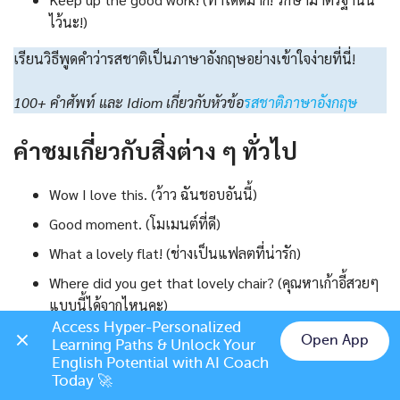
ไว้นะ!)
เรียนวิธีพูดคำว่ารสชาติเป็นภาษาอังกฤษอย่างเข้าใจง่ายที่นี่!
100+ คำศัพท์ และ Idiom เกี่ยวกับหัวข้อ
รสชาติภาษาอังกฤษ
คำชมเกี่ยวกับสิ่งต่าง ๆ ทั่วไป
Wow I love this. (ว้าว ฉันชอบอันนี้)
Good moment. (โมเมนต์ที่ดี)
What a lovely flat! (ช่างเป็นแฟลตที่น่ารัก)
Where did you get that lovely chair? (คุณหาเก้าอี้สวยๆ
แบบนี้ได้จากไหนคะ)
Access Hyper-Personalized 
I love the way you decorate your room, it’s nice! (ฉัน
Open App
Learning Paths & Unlock Your 
ชอบการตกแต่งห้องนี้ของคุณ มันสวยจริงๆ)
Chat on LINE
English Potential with AI Coach 
Today 🚀
Wow, your new car looks so fantastic! (รถใหม่ของคุณดู