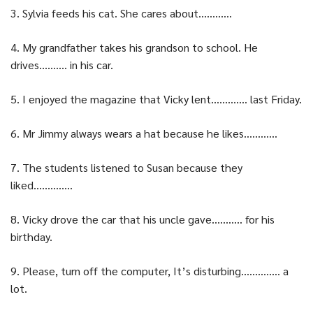
3. Sylvia feeds his cat. She cares about…………
4. My grandfather takes his grandson to school. He
drives………. in his car.
5. I enjoyed the magazine that Vicky lent…………. last Friday.
6. Mr Jimmy always wears a hat because he likes…………
7. The students listened to Susan because they
liked…………..
8. Vicky drove the car that his uncle gave……….. for his
birthday.
9. Please, turn off the computer, It’s disturbing………….. a
lot.