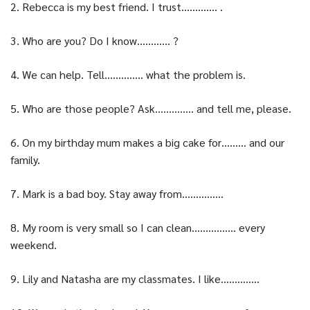
2. Rebecca is my best friend. I trust…………. .
3. Who are you? Do I know………… ?
4. We can help. Tell………….. what the problem is.
5. Who are those people? Ask………….. and tell me, please.
6. On my birthday mum makes a big cake for……… and our
family.
7. Mark is a bad boy. Stay away from……………
8. My room is very small so I can clean……………. every
weekend.
9. Lily and Natasha are my classmates. I like…………..