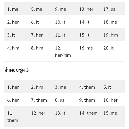
1. me
5. me
9. me
13. her
17. us
2. her
6. it
10. it
14. it
18. me
3. it
7. her
11. it
15. it
19. him
4. him
8. him
12.
16. me
20. it
her/him
คำตอบชุด 3
1. her
2. him
3. me
4. them
5. it
6. her
7. them
8. us
9. them
10. her
11.
12. her
13. it
14. them
15. me
them