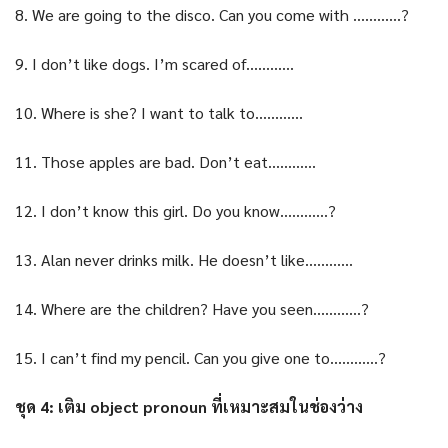
8. We are going to the disco. Can you come with …………?
9. I don’t like dogs. I’m scared of…………
10. Where is she? I want to talk to…………
11. Those apples are bad. Don’t eat…………
12. I don’t know this girl. Do you know…………?
13. Alan never drinks milk. He doesn’t like…………
14. Where are the children? Have you seen…………?
15. I can’t find my pencil. Can you give one to…………?
ชุด 4: เติม object pronoun ที่เหมาะสมในช่องว่าง