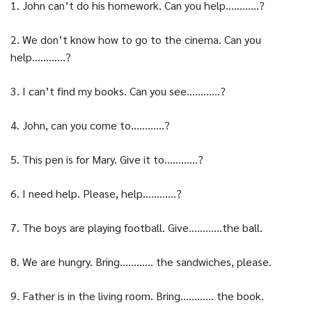
1. John can’t do his homework. Can you help…………?
2. We don’t know how to go to the cinema. Can you
help…………?
3. I can’t find my books. Can you see…………?
4. John, can you come to…………?
5. This pen is for Mary. Give it to…………?
6. I need help. Please, help…………?
7. The boys are playing football. Give…………the ball.
8. We are hungry. Bring………… the sandwiches, please.
9. Father is in the living room. Bring………… the book.