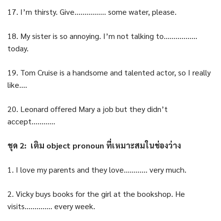
17. I’m thirsty. Give……………. some water, please.
18. My sister is so annoying. I’m not talking to……………..
today.
19. Tom Cruise is a handsome and talented actor, so I really
like….
20. Leonard offered Mary a job but they didn’t
accept…………
ชุด 2: เติม object pronoun ที่เหมาะสมในช่องว่าง
1. I love my parents and they love………… very much.
2. Vicky buys books for the girl at the bookshop. He
visits………….. every week.