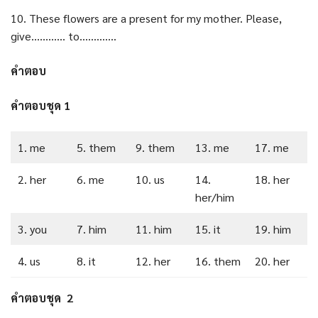
10. These flowers are a present for my mother. Please,
give………… to………….
คำตอบ
คำตอบชุด 1
1. me
5. them
9. them
13. me
17. me
2. her
6. me
10. us
14.
18. her
her/him
3. you
7. him
11. him
15. it
19. him
4. us
8. it
12. her
16. them
20. her
คำตอบชุด 2