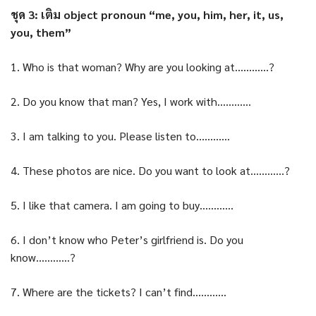
ชุด 3: เติม object pronoun “me, you, him, her, it, us,
you, them”
1. Who is that woman? Why are you looking at…………?
2. Do you know that man? Yes, I work with…………
3. I am talking to you. Please listen to…………
4. These photos are nice. Do you want to look at…………?
5. I like that camera. I am going to buy…………
6. I don’t know who Peter’s girlfriend is. Do you
know…………?
7. Where are the tickets? I can’t find…………