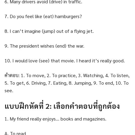
6. Many drivers avoid (drive) in traffic.
7. Do you feel like (eat) hamburgers?
8. I can’t imagine (jump) out of a flying jet.
9. The president wishes (end) the war.
10. I would love (see) that movie. I heard it’s really good.
คำตอบ: 1. To move, 2. To practice, 3. Watching, 4. To listen,
5. To get, 6. Driving, 7. Eating, 8. Jumping, 9. To end, 10. To
see.
แบบฝึกหัดที่ 2: เลือกคำตอบที่ถูกต้อง
1. My friend really enjoys… books and magazines.
A. To read