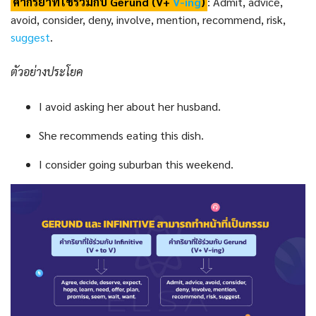
คำกริยาที่ใช้ร่วมกับ Gerund (V+
V-ing
)
: Admit, advice,
avoid, consider, deny, involve, mention, recommend, risk,
suggest
.
ตัวอย่างประโยค
I avoid asking her about her husband.
She recommends eating this dish.
I consider going suburban this weekend.