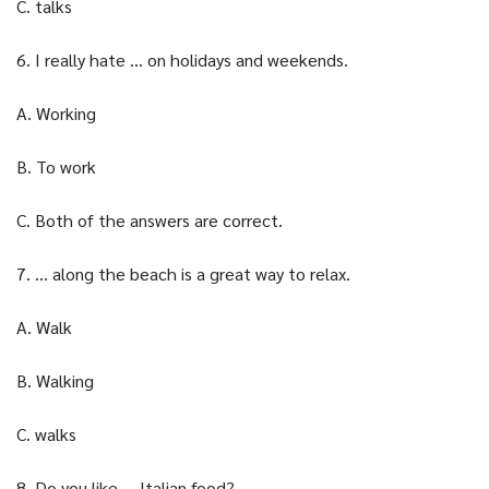
C. talks
6. I really hate … on holidays and weekends.
A. Working
B. To work
C. Both of the answers are correct.
7. … along the beach is a great way to relax.
A. Walk
B. Walking
C. walks
8. Do you like … Italian food?