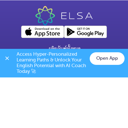
ผลิตภัณฑ์ทั้งหมด
Access Hyper-Personalized 
คำถามทั่วไป
Open App
Learning Paths & Unlock Your 
Chat on LINE
English Potential with AI Coach 
ข้อกำหนดการเปลี่ยนแปลง/ยกเลิก
Today 🚀
เบอร์โทร: (+66) 020385810
(เวลาเปิดทำการ: จันทร์-ศุกร์ 9.00 น. - 17.00 น.)
support@elsanow.io
ELSA Speak Thailand